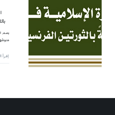
ا
بال
بسم ال
منوشهر
إقرأ ا