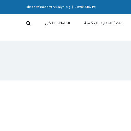
almaaref@maarefhekmiya.org
|
009615462191
منصة المعارف الحكمية
المساعد الذكي