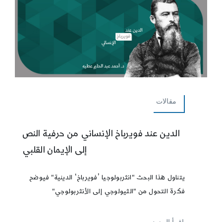
مقالات
الدين عند فويرباخ الإنساني من حرفية النص
إلى الإيمان القلبي
يتناول هذا البحث "انثربولوجيا ʼفويرباخʻ الدينية" فيوضح
فكرة التحول من "الثيولوجي إلى الأنثربولوجي"
إقرأ المزيد