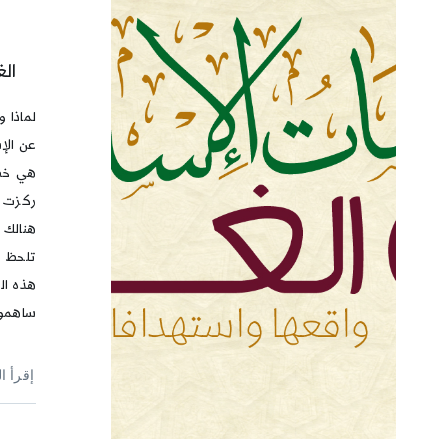
الغ
لماذا 
عن الإ
هي خصو
ركزت ع
هنالك 
تلحظ م
هذه ال
ساهمو
إقرأ ا