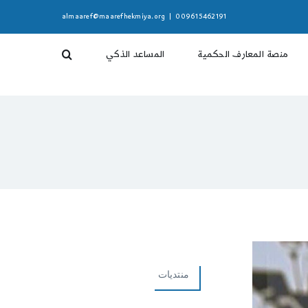
almaaref@maarefhekmiya.org
|
009615462191
منصة المعارف الحكمية
المساعد الذكي
منتديات