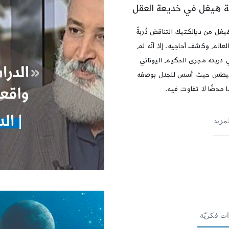
ة هيغل في خديعة العقل
يغل من ديالكتيك التناقض دُربةً
لعالم وكشف أحاجيه. إلا أنّه لم
 دربته مجرى الحكيم اليوناني
ليطس حيث أسس للجدل بوصفه
ا محضًا لا تفاوت فيه.
لمزيد
ت فكريّة