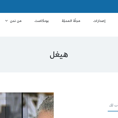
إصدارات
مجلّة المحجّة
بودكاست
من نحن
هيغل
ت لك