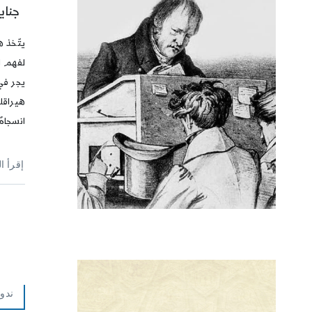
جناي
يتّخذ ه
لفهم ا
يجر في
هيراق
انسجامً
إقرأ ا
ندوا