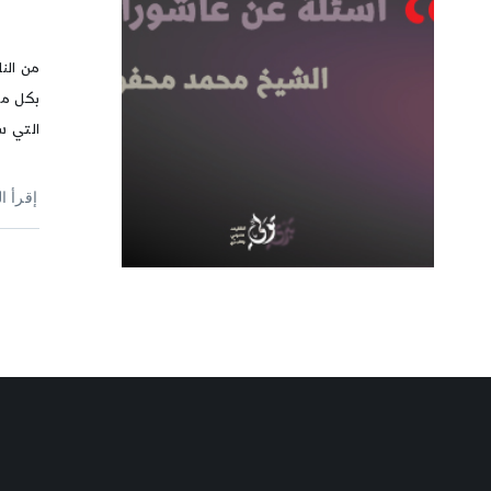
من الن
بكل مرا
التي سا
إقرأ ا