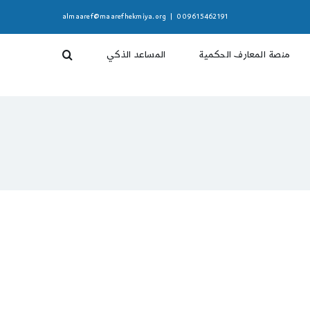
almaaref@maarefhekmiya.org
|
009615462191
منصة المعارف الحكمية
المساعد الذكي