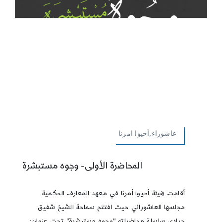
عاشوراء,أحيوا امرنا
المحاضرة الأولى- وجوه مستبشرة
أقامت هيئة أحيوا أمرنا في معهد المعارف الحكمية
مجلسها العاشورائي حيث افتتح سماحة الشيخ شفيق
جرادي سلسلة محاضراته "وجوه مستبشرة" تحت عنوان: