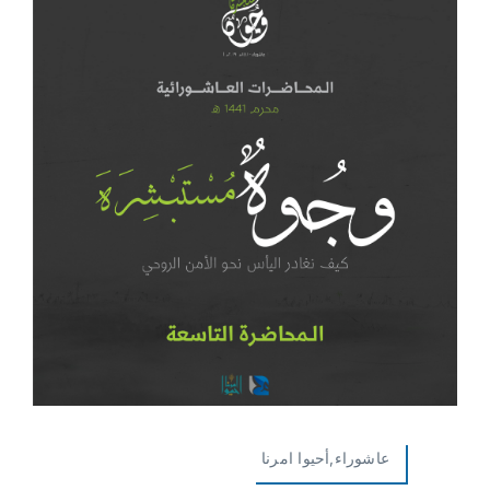
عاشوراء,أحيوا امرنا