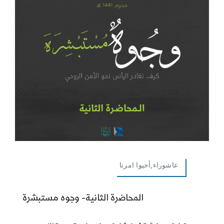
عاشوراء,أحيوا امرنا
المحاضرة الثانية- وجوه مستبشرة