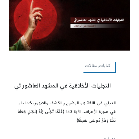
كتابات,مقالات
التجليات الأخلاقية في المشهد العاشورائي
التجلي في اللغة هو الوضوح والكشف والظهور، كما جاء
في سورة الأعراف، الآية 143 ﴿فَلَمَّا تَجَلَّى رَبُّهُ لِلْجَبَلِ جَعَلَهُ
دَكًّا وَخَرَّ مُوسَى صَعِقًا﴾