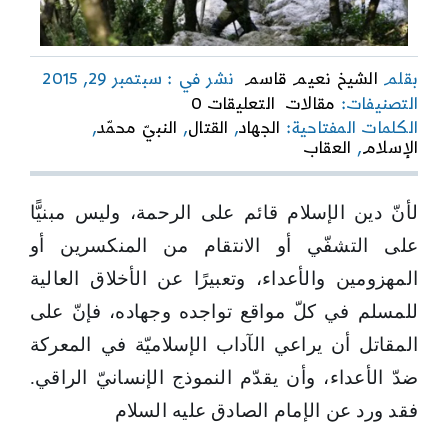
بقلم
الشيخ نعيم قاسم
نشر في : سبتمبر 29, 2015
on
التصنيفات:
مقالات
التعليقات 0
أخلاقيّات
الكلمات المفتاحية:
الجهاد
,
القتال
,
النبيّ محمّد
,
القتال
الإسلام
,
العقاب
لأنّ دين الإسلام قائم على الرحمة، وليس مبنيًّا
على التشفّي أو الانتقام من المنكسرين أو
المهزومين والأعداء، وتعبيرًا عن الأخلاق العالية
للمسلم في كلّ مواقع تواجده وجهاده، فإنّ على
المقاتل أن يراعي الآداب الإسلاميّة في المعركة
ضدّ الأعداء، وأن يقدّم النموذج الإنسانيّ الراقي.
فقد ورد عن الإمام الصادق عليه السلام