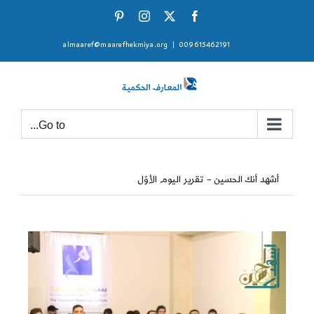
Ski
Pinterest
Instagram
Facebook
X
t
almaaref@maarefhekmiya.org
|
009615462191
conten
Go to...
أشهد أنك الحسين – تقرير اليوم الأوّل