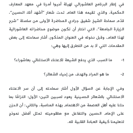
تقرير
في إطار البرنامج العاشورائي لهيئة أحيوا أمرنا في معهد المعارف
اليوم
الأوّل
الحكمية، والذي تقيمه هذا العام تحت شعار “أشهد أنك الحسين”،
قدّم سماحة الشيخ شفيق جرادي المحاضرة الأولى من سلسلة “شرح
الزيارة الجامعة”، التي اختار أن تكون موضوع محاضراته العاشورائية
لهذا العام، وقبل دخوله في العنوان المذكور، أشار سماحته إلى بعض
المقدمات التي لا بد من التطرق إليها وهي:
1- ما السبب الذي يدفع الشيعة للاعتناء الاستثنائي بعاشوراء؟
2- ما هو المراد والهدف من إحياء الشعائر؟
وفي الإجابة عن السؤال الأول أشار سماحته إلى أن سر الاعتناء
الاستثنائي بالشعائر الحسينية يعود لسببين اثنين؛ الأول: التزامًا بما
حثنا عليه أهل العصمة من الاهتمام بهذه المناسبة، والثاني: أن الحزن
على الإمام الحسين والتفاعل مع مظلوميته تمثل أفضل نموذج
لتعليمنا كيفية العبادة القلبية لله.