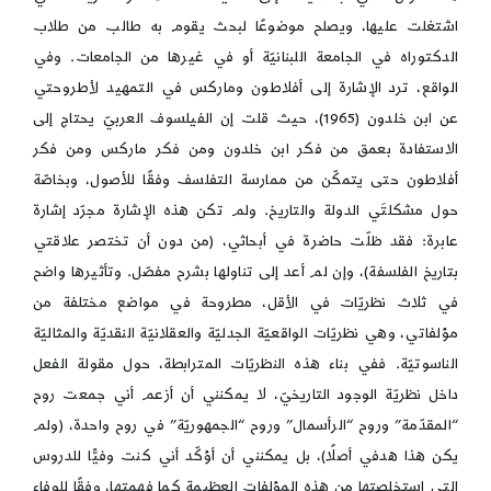
اشتغلت عليها، ويصلح موضوعًا لبحث يقوم به طالب من طلاب
الدكتوراه في الجامعة اللبنانيّة أو في غيرها من الجامعات. وفي
الواقع، ترد الإشارة إلى أفلاطون وماركس في التمهيد لأطروحتي
عن ابن خلدون (1965)، حيث قلت إن الفيلسوف العربيّ يحتاج إلى
الاستفادة بعمق من فكر ابن خلدون ومن فكر ماركس ومن فكر
أفلاطون حتى يتمكّن من ممارسة التفلسف وفقًا للأصول، وبخاصّة
حول مشكلتَي الدولة والتاريخ. ولم تكن هذه الإشارة مجرّد إشارة
عابرة: فقد ظلّت حاضرة في أبحاثي، (من دون أن تختصر علاقتي
بتاريخ الفلسفة)، وإن لم أعد إلى تناولها بشرح مفصّل. وتأثيرها واضح
في ثلاث نظريّات في الأقل، مطروحة في مواضع مختلفة من
مؤلفاتي، وهي نظريّات الواقعيّة الجدليّة والعقلانيّة النقديّة والمثاليّة
الناسوتيّة. ففي بناء هذه النظريّات المترابطة، حول مقولة الفعل
داخل نظريّة الوجود التاريخيّ، لا يمكنني أن أزعم أني جمعت روح
“المقدّمة” وروح “الرأسمال” وروح “الجمهوريّة” في روح واحدة، (ولم
يكن هذا هدفي أصلًا)، بل يمكنني أن أؤكّد أني كنت وفيًّا للدروس
التي استخلصتها من هذه المؤلفات العظيمة كما فهمتها، وفقًا للوفاء