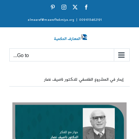
Ski
Pinterest
Instagram
Facebook
X
t
almaaref@maarefhekmiya.org
|
009615462191
conten
Go to...
إبحار في المشروع الفلسفي للدكتور ناصيف نصار