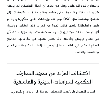
والتعاون لحلّ النزاعات. وهذا مع العلم أن العقل الفلسفيّ لم ينتظر
ظهور العلمانيّة وانتصارها حتى ينشط وينتج مذاهب عظيمة لا نزال
ندرسها ونستمدّ منها أفكارًا ومواقف وإيحاءات تغني تفكيرنا بوجه أو
بآخر. والعلمانيّة نفسها كانت ثمرة من ثمرات ذلك النشاط. وباعتبار
أنها ليست مذهبًا ميتافيزيقيًّا، ولا محكمة متعالية، فإنها لا تتدخّل
في قضايا الإيمان والالحاد، ولا تعتبر نفسها، في حدّ ذاتها، المرجع
الصالح للحكم في النقد المتبادل أو في النزاعات المفتوحة بين الدين
والفلسفة والعلم.
اكتشاف المزيد من معهد المعارف
الحكمية للدراسات الدينية والفلسفية
اشترك للحصول على أحدث التدوينات المرسلة إلى بريدك الإلكتروني.