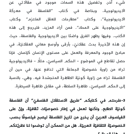
شيء آخر. وتفصيل هذه السمات موجود في مقالاتي عن
الايديولوجية، وبخاصة في كتاب “الفلسفة في معركة
الايديولوجية”، وكتاب “مطارحات للعقل الملتزم” وكتاب
“الايديولوجية على المحك”. فمن أراد المزيد، فليرجع إلى هذه
الكتب. وفيها يظهر الفرق واضحًا بين الايديولوجية والفلسفة، حيث
إن هذه الأخيرة بحث عقلانيّ، بأرقى وأوسع معاني العقلانيّة، في
مبادئ الوجود والمعرفة والعمل على مستوى الإنسان كإنسان. فإذا
حصل تقاطع في الموضوع – الحكم السياسيّ، مثلًا – فالايديولوجية
تراه من زاوية خصوصيّة الجماعة التي تدافع عنها، في حين أن
الفلسفة تراه من زاوية كونيّة الظاهرة المتجسّدة فيه. وهي، بالنسبة
إلى الحكم السياسيّ، ظاهرة السلطة، في مقابل ظاهرة السيطرة.
3-طرحتم في كتابكم “طريق الاستقلال الفلسفيّ” أن الفلسفة
كونيّة الطابع. ولكنها تعمل في إطار خصوصيّات ثقافيّة. وإنّ على
الفيلسوف العربيّ أن يخرج من تاريخ الفلسفة ليصبح فيلسوفًا بحسب
الخصوصيّة الثقافيّة العربيّة. هل من الممكن أن توضحوا لنا نظريّتكم
في هذا المجال؟