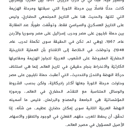
كانت حدثًا فاصلًا بين مرحلة الثورة التي سبقتها ومرحلة الهزيمة
التي تلتها. والحديث هنا على التاريخ المجتمعي الحضاريّ، وليس
على التاريخ العسكريّ والسياسيّ فقط. وتوقّفت طويلًا عند المقارنة
بين حملة نابليون على مصر وحرب إسرائيل على مصر وسوريا والأردن
عام 1967، (وهي لم تكن في الحقيقة سوى تكملة لحرب عام
1948). وتوصّلت في الخلاصة إلى الاقتناع بأن العمليّة التاريخيّة
الحضاريّة المفروضة على الشعوب العربيّة لتجاوز الهزيمة ومفاعيلها
الكارثيّة والانخراط بنجاح حقيقيّ في تاريخ العالم إنما هي استئناف
حركة النهضة والتحرّر والتحديث، التي أعقبت حملة نابليون على مصر
وحاولت مرحلة الثورة جعلها أكثر راديكاليّة، ولكن بحسب الشروط
والوسائل المتناسبة مع التقدّم الحضاريّ في العالم، ورموزه
المؤسّساتيّة هي الجامعة والمصنع والبرلمان. فليس ما أسميته
النهضة العربيّة الثانية سوى إمكان حضاريّ عظيم، من شأنه، إذا
تحقّق، أن يحفظ للعرب حقهم الفعليّ في الوجود والتطوّر والاسهام
الأصيل المسؤول في مصير العالم.