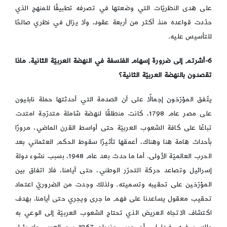
على هدى النظريّات التي وضعتها في تصرفه تطبيقًا للمنهج الذي
حدّدت قواعده منذ أكثر من أربعة عقود، ولا يزال في نظري صالحًا
للتأسيس عليه.
6-أشرتم إلى ضرورة إسهام الفلسفة في النهضة العربيّة الثانية. ماذا
تقصدون بالنهضة العربيّة الثانية؟
يتّفق المؤرّخون إجمالًا على أن الصدمة التي أحدثتها حملة نابليون
على مصر عام 1798، كانت منطلقًا لنهضة شاملة متدرّجة امتدت
تباعًا على كافة الشعوب العربيّة حتى أواسط القرن الماضي، مرورًا
بأحداث هامة هنا وهناك، أعمقها تأثيرًا سقوط الحكم العثماني بعد
الحرب العالميّة الأولى. أما ما حدث بعد عام 1948، بسبب نشوء دولة
إسرائيل وتصاعد حركة التحرّر الوطني، حتى أيامنا، فلا اتفاق بين
المؤرّخين على تحقيبه وتسميته. ولذلك وجدت من الضروريّ اعتماد
تحقيب معقول يساعدنا على فهم ما جرى ويجري حتى أيامنا، بهدف
اكتشاف الاتجاه العريض الذي تحتاج الشعوب العربيّة إلى الوعي به
والسير فيه. فبدا لي أن حرب حزيران 1967 بين العرب وإسرئيل