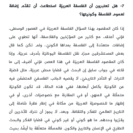
7- هل تعتبرون أن الفلسفة العربيّة استطاعت أن تقدّم إضافة
لعموم الفلسفة وكونيتها؟
إذا كان المقصود بهذا السؤال الفلسفة العربيّة في العصور الوسطى،
فإني أعتقد، مع كثير من المؤرّخين والفلاسفة، أنها تنطوي على
إضافات متعدّدة إلى الفلسفة بمداها الكونيّ، ولم تكن كما قال
بعض المستشرقين مجرّد نقل للفلسفة اليونانيّة بأحرف عربيّة. وإذا
كان المقصود الفلسفة العربيّة في هذا العصر، فإني أضيف إلى ما
قلته في جواب سابق إن البحث في قضايا محض عربيّة، مثل قضيّة
التراث أو التأخر التاريخيّ، لا يقصيه الجانب الفلسفيّ المتضمّن فيه
عن الكونيّة بكامل أبعادها. ففي هذه الحالة، قد تكون الكونيّة
متمثّلة في المنهج، أو في المقارنة مع خصوصيّات أخرى، أو في
إظهار ما للخصوصيّة العربيّة من مكانة في إطار نظرة شاملة إلى
التاريخ العالميّ للفكر والثقافة. وبعد، لا يجوز أن نترك للآخرين أن
يقرّروا وحدهم ما هو كوني أو غير كوني في قضايا الفكر والبحث
النظريّ في الإنسان والتاريخ والكون. فالمسألة متعلّقة بنا أيضًا، بحيث