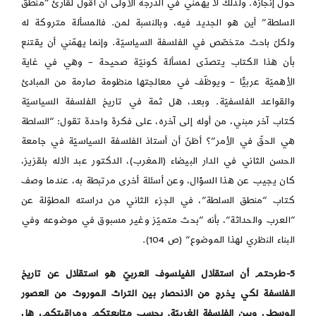
حول إنجازه. ولذلك لا يهمني في الدرجة الأولى أن أقول لقارئ “منطق
السلطة” أين هو الجديد فيه، وبالنسبة لمن. فالمسألة متروكة له
ولكلّ باحث متخصّص في الفلسفة السياسيّة. وإنما يهمّني أن يقتنع
بأن هذا الكتاب يتصدّى لمسألة كونيّة صحيحة – وهي في غاية
الأهميّة عربيًّا – ويوظّف في معالجتها منظومة صارمة من المبادئ
والقواعد الفلسفيّة. وبعد، هل ثمة في تاريخ الفلسفة السياسيّة
كتاب آخر مبني، من أوله إلى آخره، على فكرة واحدة تقول: “السلطة
هي الحقّ في الأمر”؟ أظنّ أن أستاذ الفلسفة السياسيّة في جامعة
الحسن الثاني في الدار البيضاء (المغرب)، الدكتور عبد الاله بلقزيز،
كان يجيب عن هذا السؤال، وعن أسئلة أخرى مرتبطة به، عندما وصف
كتاب “منطق السلطة”، في الجزء الثاني من دراسته المطوّلة عن
“العرب والحداثة”، بأنه “بحث متميّز وغير مسبوق في موضوعه وفي
البناء النظري لهذا الموضوع” (ص 104).
5-طرحتم أن استقلال الفيلسوف العربيّ هو استقلال عن تاريخ
الفلسفة لكي يخرج من الانحصار بين التراث الموروث من العصور
الوسطى وبين الفلسفة الغربيّة. بحسب متابعتكم ومراقبتكم، هل