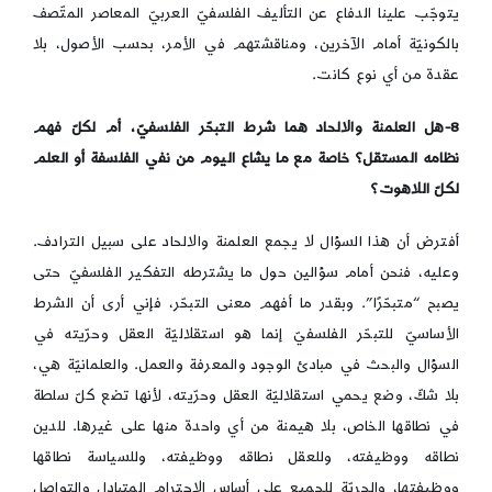
يتوجّب علينا الدفاع عن التأليف الفلسفيّ العربيّ المعاصر المتّصف
بالكونيّة أمام الآخرين، ومناقشتهم في الأمر، بحسب الأصول، بلا
عقدة من أي نوع كانت.
8-هل العلمنة والالحاد هما شرط التبحّر الفلسفيّ، أم لكلّ فهم
نظامه المستقل؟ خاصة مع ما يشاع اليوم من نفي الفلسفة أو العلم
لكلّ اللاهوت؟
أفترض أن هذا السؤال لا يجمع العلمنة والالحاد على سبيل الترادف.
وعليه، فنحن أمام سؤالين حول ما يشترطه التفكير الفلسفيّ حتى
يصبح “متبحّرًا”. وبقدر ما أفهم معنى التبحّر، فإني أرى أن الشرط
الأساسيّ للتبحّر الفلسفيّ إنما هو استقلاليّة العقل وحرّيته في
السؤال والبحث في مبادئ الوجود والمعرفة والعمل. والعلمانيّة هي،
بلا شكّ، وضع يحمي استقلاليّة العقل وحرّيته، لأنها تضع كلّ سلطة
في نطاقها الخاص، بلا هيمنة من أي واحدة منها على غيرها. للدين
نطاقه ووظيفته، وللعقل نطاقه ووظيفته، وللسياسة نطاقها
ووظيفتها، والحريّة للجميع على أساس الاحترام المتبادل والتواصل