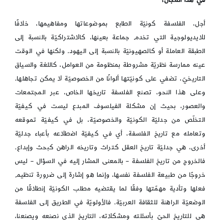
أجل، الفلسفة كونيّة الطابع بموضوعاتها ومفاهيمها، خلافًا
للايديولوجية التي تخدم جماعة بعينها، كالاشتراكيّة بالنسبة إلى
الطبقة العاملة أو كالصهيونيّة بالنسبة إلى اليهود. ولكنها في الوقت
عينه ممارسة نظريّة مشروطة بمنظومة من العوامل، كاللغة والسياق
التاريخيّ، تضفي على كونيّتها ألوانًا من الخصوصيّة لا يمكن تجاهلها.
وعلى هذا النحو، تصنع الفلسفة تاريخها الخاص، عبر المجتمعات
والعصور، بحيث إن مشكلة الفيلسوف المبدع ليست في كيفيّة
التخلّص من جدليّة الكونيّة والخصوصيّة، بل في كيفيّة تموقعه
وتعامله مع تاريخ الفلسفة، أي في كيفيّة اضطلاعه بأعباء جدليّة
أخرى، هي جدليّة تاريخ العقل كتراث وتاريخه الراهن كبحث وإبداع.
فالخروج من تاريخ الفلسفة – بالمعنى المشار إليه في السؤال – ليس
خروجًا من طبيعة الفلسفة نفسها، وإنما هو إشارة إلى ضرورة تنظيم
فعلها وتأدية مهمّتها وفقًا لما يقتضيه مطلب الكونيّة إنطلاقًا من
الوضعيّة الراهنة للثقافة العربيّة. فالأولويّة في الطريق إلى الفلسفة
هي للتاريخ الحيّ بأسئلته ومشكلاته، التاريخ الذي نصنعه ويصنعنا،