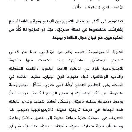
الأسمى الذي هو الوفاء الخلّاق.
2-دعوتم في أكثر من مجال للتمييز بين الايديولوجية والفلسفة، مع
إشارتكم لتقاطعهما في لحظة معرفيّة. حبّذا لو تعرّفوا لنا كلًّا من
المفهومين، مع تبيان مجال التقاطع بينهما.
لنظريّة الايديولوجية نصيب وافر من مؤلفاتي، بدءًا من كتابي
“طريق الاستقلال الفلسفيّ”. وقد اعتمدت فيها مفهومًا
للايديولوجية يأخذ في الاعتبار الناحية البنيويّة والناحية النشوئيّة
والناحية الوظائفيّة. فجاء مفهومًا قويّ البنيان، عظيم الفائدة في
البحث، وفي التطبيق العمليّ أيضًا. ففي نظري، تشكّل الايديولوجية
منظومة من أفكار اجتماعيّة (بالمعنى الواسع للكلمة)، ترتبط أصلًا
بوجود ومصلحة جماعة معيّنة، وتشكّل أساسًا لتحديد وتبرير فاعليّة
هذه الجماعة في مرحلة تاريخيّة معيّنة. فالايديولوجية بموجب هذا
التعريف هي جوهريًّا نظرة جماعة معيّنة إلى نفسها، حاضرًا وماضيًا
ومستقبلًا، نظرة منحازة، عمليّة، نضاليّة، سجاليّة، انتفاعيّة، قبل أي