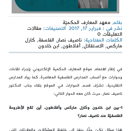
بقلم
معهد المعارف الحكميّة
نشر في : فبراير 17, 2017
التصنيفات:
مقالات
on
التعليقات 0
إبحار
الكلمات المفتاحية:
ناصيف نصار
,
الفلسفة
,
كارل
في
ماركس
,
الاستقلال
,
أفلاطون
,
ابن خلدون
المشروع
الفلسفي
للدكتور
ناصيف
في إطار اهتمام موقع المعارف الحكمية الإلكتروني بإجراء لقاءات
نصار
وحوارات مع أصحاب المدارس الفلسفية المعاصرة، كما رواد المدارس
التقليدية، تشرّف قسم الحوارات في الموقع بلقاء جناب الدكتور
ناصيف نصار، حيث كان معه الحوار التالي:
1-بين ابن خلدون وكارل ماركس وأفلاطون، أين تقع الأطروحة
الفلسفيّة عند ناصيف نصار؟
هذا سؤال ذكيّ جدًّا، ينفذ إلى خلفيّة المشكلات والنظريّات التي