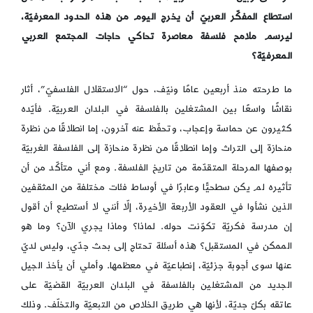
استطاع المفكّر العربيّ أن يخرج اليوم من هذه الحدود المعرفيّة،
ليرسم ملامح فلسفة معاصرة تحاكي حاجات المجتمع العربي
المعرفيّة؟
ما طرحته منذ أربعين عامًا ونيّف، حول “الاستقلال الفلسفيّ”، أثار
نقاشًا واسعًا بين المشتغلين بالفلسفة في البلدان العربيّة. فأيّده
كثيرون عن حماسة وإعجاب، وتحفّظ عنه آخرون، إما انطلاقًا من نظرة
منحازة إلى التراث وإما انطلاقًا من نظرة منحازة إلى الفلسفة الغربيّة
بوصفها المرحلة المتقدّمة من تاريخ الفلسفة. ومع أني متأكّد من أن
تأثيره لم يكن سطحيًّا وعابرًا في أوساط فئات مختلفة من المثقفين
الذين نشأوا في العقود الأربعة الأخيرة، إلّا أنني لا أستطيع أن أقول
إن مدرسة فكريّة تكوّنت حوله. لماذا؟ وماذا يجري الآن؟ وما هو
الممكن في المستقبل؟ هذه أسئلة تحتاج إلى بحث جدّي، وليس لديّ
عنها سوى أجوبة جزئيّة، إنطباعيّة في معظمها. وأملي أن يأخذ الجيل
الجديد من المشتغلين بالفلسفة في البلدان العربيّة القضيّة على
عاتقه بكلّ جديّة، لأنها هي طريق الخلاص من التبعيّة والتخلّف. وذلك