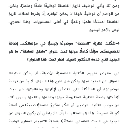
ومن ثمّ يأتي توظيف تاريخ الفلسفة توظيفًا هادفًا ومثمرًا. ولكن،
من الواضح أن توظيفًا كهذا لا يمكن توافره إلّا بشرط امتلاك تاريخ
الفلسفة امتلاكًا علميًّا ونقديًّا في أعلى المستويات. وهذا لعمري،
ليس بالأمر اليسير.
4-شكّلت نظريّة “السلطة” موضوعًا رئيسيًّا في مؤلفاتكم. إضافة
لتخصيصكم مؤلّفًا كاملًا حولها تحت عنوان “منطق السلطة”. ما هو
الجديد الذي قدمه الدكتور ناصيف نصار تحت هذا العنوان؟
في معرض تقييم الكتابة الفلسفيّة الأصيلة، لا يمكن استبعاد
السؤال عن الجديد فيها. ولكن قبل طرح هذا السؤال، لا بدّ من دراسة
موضوعها، أي المشكلة التي تتصدّى لإثارتها ومعالجتها، من حيث
أهمّيتها وصحّة النظريّة المطروحة حولها وعمقها ونتائجها وسوى ذلك
من جوانب التأليف الرصين. أن نفكّر تفكيرًا فلسفيًّا صحيحًا في أسئلة
كونيّة صحيحة، هذا هو المطلوب أوّلًا. فلا ينبغي أن يكون السؤال عن
الجديد في البحث الفلسفي مستأثرًا بعمليّة التقييم المقارن الواجبة