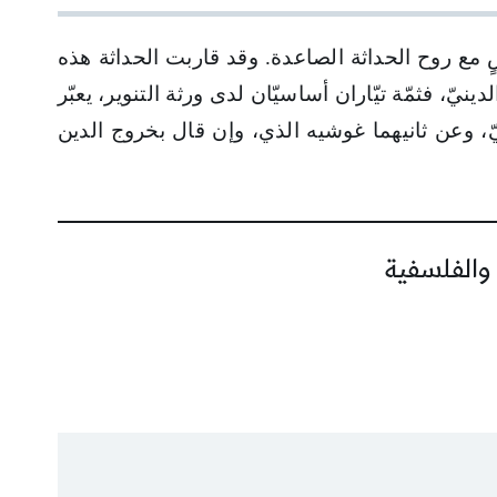
ضٍ مع روح الحداثة الصاعدة. وقد قاربت الحداثة هذه
يّ، فثمّة تيّاران أساسيّان لدى ورثة التنوير، يعبّر
ّ، وعن ثانيهما غوشيه الذي، وإن قال بخروج الدين
 والفلسفية