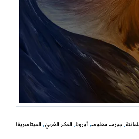
لمانيّة
,
جوزف معلوف
,
أوروبّا
,
الفكر الغربيّ
,
الميتافيزيقا