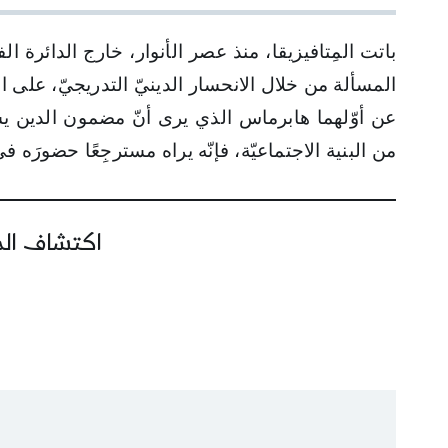
باتت المِتافيزيقا، منذ عصر الأنوار، خارج الدائرة 
المسألة من خلال الانحسار الدينيّ التدريجيّ، على الم
عن أوّلهما هابرماس الذي يرى أنّ مضمون الدين يست
من البنية الاجتماعيّة، فإنّه يراه مسترجِعًا حضورَه
اكتشاف المز