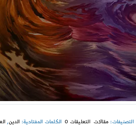
on
التصنيفات:
مقالات
التعليقات 0
الكلمات المفتاحية:
الدين
,
الع
إشكاليّة
المِتافيزيقا