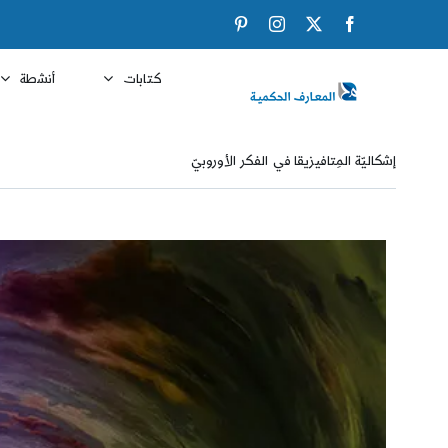
Ski
Pinterest
Instagram
Facebook
X
t
conten
كتابات
أنشطة
إشكاليّة المِتافيزيقا في الفكر الأوروبيّ