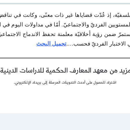
في
الفكر
الفلسفيّة، إذ عُدّت قضاياها غير ذات معنًى، وكانت في تناق
الأوروبيّ
ستويين الفرديّ والاجتماعيّ. أمّا في مداولات اليوم في الدين
مرّ ضمن رؤية أخلاقيّة معلمنة تحفظ الاندماج الاجتماعي
 في الاختبار الفرديّ فحسب….
تحميل البحث
يد من معهد المعارف الحكمية للدراسات الدينية
اشترك للحصول على أحدث التدوينات المرسلة إلى بريدك الإلكتروني.