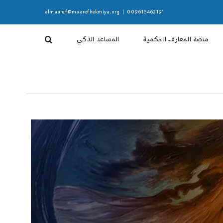
almaaref@maarefhekmiya.org
|
009615462191
منصة المعارف الحكمية
المساعد الذكي