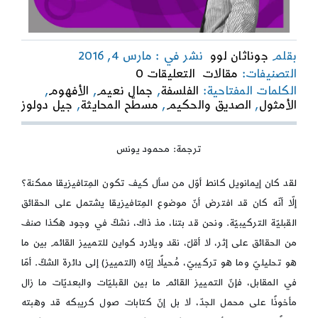
بقلم
جوناثان لوو
نشر في : مارس 4, 2016
on
التصنيفات:
مقالات
التعليقات 0
إمكان
الكلمات المفتاحية:
الفلسفة
,
جمال نعيم
,
الأفهوم
,
المِتافيزيقا
الأمثول
,
الصديق والحكيم
,
مسطّح المحايثة
,
جيل دولوز
ترجمة: محمود يونس
لقد كان إيمانويل كانط أوّل من سأل كيف تكون المِتافيزيقا ممكنة؟
إلّا أنّه كان قد افترض أنّ موضوع المِتافيزيقا يشتمل على الحقائق
القبليّة التركيبيّة. ونحن قد بتنا، مذ ذاك، نشكّ في وجود هكذا صنف
من الحقائق على إثر، لا أقلّ، نقد ويلارد كواين للتمييز القائم بين ما
هو تحليليّ وما هو تركيبيّ، مُحيلًا إيّاه (التمييز) إلى دائرة الشكّ. أمّا
في المقابل، فإنّ التمييز القائم ما بين القبليّات والبعديّات ما زال
مأخوذًا على محمل الجدّ، لا بل إنّ كتابات صول كريبكه قد وهبته