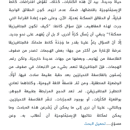
حياةً جديدة. بيد أنّ هذه الكتابات، كذلك، تقوّض افتراضات كانط
الإبِستِمُلوجيّة باقتضائها، ضمنًا، عدم لزوم كون الحقائق الواجبة
قبليّةً، أو الحقائق الممكنة بَعديّة. الآن، وعلى ضوء إعادة القراءة التي
جرت لهذه المفاهيم، فإنّ سؤال كانط: “كيف تكون المِتافيزيقا
ممكنة؟” ينبغي أن يُسأل كرّةً أخرى، لا بل أن يُفهم على نحوٍ جديد.
إلّا أنّ السؤال يلحُّ علينا بقدر ما وَجَدَهُ كانط ملحاحًا. فالمِتافيزيقا
عرضة للإغارة من أكثر من جهة؛ بعض الهجمات تصدر من صفوف
الفلاسفة من يُهاجم، وبعضها من جهات عديدة خارجيّة. ولكن رغم
الهجمات، فإنّ المِتافيزيقا تنعم بشيء من الانبعاث في صفوف من
يُسمّون بالفلاسفة التحيليّين بعد حقبة عقيمة سادت فيها. أوّلًا،
الوضعيّة المنطقيّة، ومن ثمّ فلسفةُ اللغة اليوميّة، وكلتاهما تعادي
التنظيرَ المِتافيزيقيّ. لم تعد الحجج المرتبطة بطبيعة الجوهر،
بواقعيّة الكلّيّات، أو بوجود المجرّدات، تنفّر الفلاسفة التحيليّين.
وبالتالي، علينا أن نرى إلى ما يمكن أن يُشرعن هذه المباحث وما
يمكن لمكانة نتائجها الإبِستِمُلوحيّة أن تُطالب به، وعن
مسوّغ….
تحميل البحث