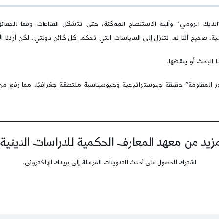
كقطيعة
معرفية
في
ديك الرومي” وآلية الاستنصاح الممكنة، حتى تتشكل القناعات وفقا للحقائق
منطقة
كية، صحيح أننا لم نتنزل إلى السياسات التي تحكم كل كائن دولتي، لكن أردنا ا
الشرق
الأوسط
البحث أو ينقضها.
ور المقاومة” حقيقة جيوستراتيجية وجيوسياسية ملتصقة جغرافيًا، مما رفع من
يد من معهد المعارف الحكمية للدراسات الدينية
اشترك للحصول على أحدث التدوينات المرسلة إلى بريدك الإلكتروني.