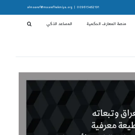
almaaref@maarefhekmiya.org
|
009615462191
منصة المعارف الحكمية
المساعد الذكي