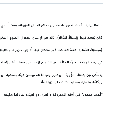
قدّامَنا رواية مأساة، تصوّر فاجعة مِن فجائع الزمان المهولة، وقت أُح
﴿مَن يُفْسِدُ فِيهَا وَيَسْفِكُ الدِّمَاء﴾. ذاك هو الإنسان العَجول، الهلوع، الجزو
﴿وَيَسْفِكُ الدِّمَاء﴾. عادةٌ اعتادها، غير مضطرّ فيها إلّا إلى تبريرها وتعل
في هذه الرواية، يتنزّه المؤلّف عن الترويج لأحد على حساب آخر. إنّه ليس إيراني
يتخلّص مِن بطاقة “الهُويّة”، ويطرح جانبًا لغته، ويخبّئ دينَه ومذهبه، ويس
وركامًا، ودمارًا، ومقابر عبّدَتْ طرقاتِها المآتم.
“أحمد محمود” في أرضه المحروقة واقعيّ، وواقعيّته بصدقها مخيفة.