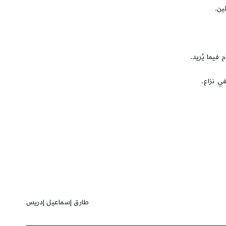
ين.
 فيما يُريد.
في نزاع.
طارق إسماعيل إدريس