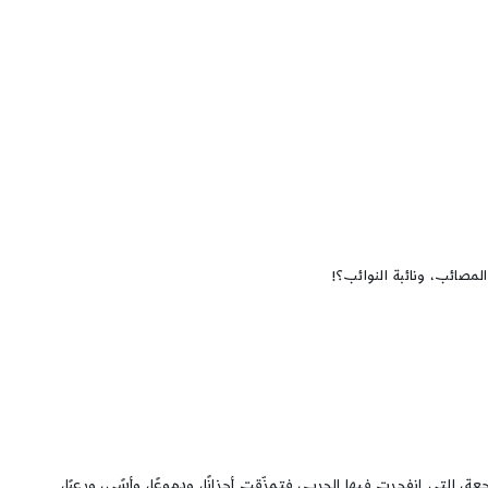
مصائب، ونائبة النوائب؟!
موجعة، التي انفجرت فيها الحرب، فتمزّقت أحزانًا، ودموعًا، وأسًى، ورعبًا،