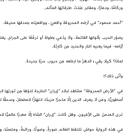
وركامًا، ودمارًا، ومقابر عبّدَتْ طرقاتِها المآتم.
“أحمد محمود” في أرضه المحروقة واقعيّ، وواقعيّته بصدقها مخيفة.
يصوّر الحرب بألوانها القاتمة، ولا يدّعي بطولة أو ترفّعًا على الجراح. 
أيّامه- فيما يعنيه النار والحديد مِن كارثة.
لماذا؟ كيلا يقيء الدهرُ ما ابتلعه مِن حروب حربًا جديدة.
وأنّى ذلك؟!
في “الأرض المحروقة” مشاهد لبلاد “إيران” الخارجة لتوّها مِن ثورتِها ال
أسطوريًّا، ومَن لا يعرف الدين إلّا متجرًا مربحًا، انتهازًا للمضطرّ، وسحقًا ل
ترى المدمنَ على الأفيون. وهل كانت “إيران” الشاه إلّا معبرًا عالميًّا 
في هذه الرواية حواسّ تلتقط العالم صورةً، وصوتًا، ورائحةً، وملمسًا، 