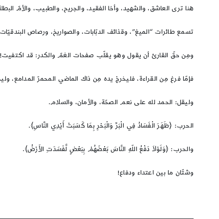
هنا ترى العاشق، والشهيد، وأخا الفقيد، والجريح، والطبيب، والأمّ البطلة
تسمع طائرات “الميغ”، وقذائف الدبّابات، والصواريخ، ورصاص البندقيّات،
ومِن حقّ القارئ أن يقول وهو يقلّب صفحات الغمّ والكدر: قد اكتفيت! شبعتُ
فإمّا فرغ مِن القراءة، فليخرجْ يده مِن ذاك الماضي المحمرّ المدامع، 
وليقل: الحمد لله على نعم الصحّة، والأمان، والسلام.
الحرب: ﴿ظَهَرَ الْفَسَادُ فِي الْبَرِّ وَالْبَحْرِ بِمَا كَسَبَتْ أَيْدِي النَّاسِ﴾.
والحرب: ﴿وَلَوْلاَ دَفْعُ اللّهِ النَّاسَ بَعْضَهُمْ بِبَعْضٍ لَّفَسَدَتِ الأَرْضُ﴾.
وشتّان ما بين اعتداء ودفاع!