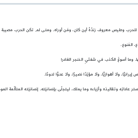
ميَ للحرب وطيس معروف زندُهُ أين كان، ومَن أوراه. ومتى لم تكن الحرب مصيبة ال
ع، المَنوع.
يلها. وما أسوغَ الكذب في شفتَيِ الخنجر الغادر!
ًّا، ولا أهوازيًّا، ولا مؤيّدًا نصيرًا، ولا عدوًّا لدودًا.
تر عاداتِه وتقاليدَه وأزياءه وما يملك، ليتجلّى بإنسانيّته. إنسانيّته المتألّمة ال