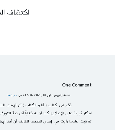
اكتشاف المز
One Comment
محمد إدريس
مايو 10, 2021 at 5:07 ص
- Reply
ذكر في كتاب ( أنا و الكتاب ) أن الإمام ال
أفكار ثوريّة على الإطلاق! كما أنّ له كتاباً آخر ضدّ الث
تعجّبت عندما رأيت في إحدى الصحف الخاصّة أنّ أحد الإ