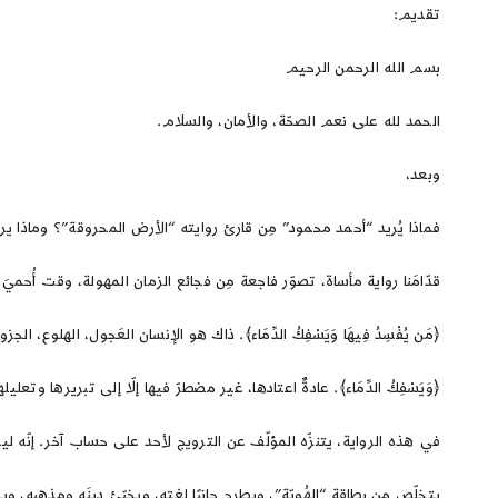
تقديم:
بسم الله الرحمن الرحيم
الحمد لله على نعم الصحّة، والأمان، والسلام.
وبعد،
فماذا يُريد “أحمد محمود” مِن قارئ روايته “الأرض المحروقة”؟ وماذا ير
قدّامَنا رواية مأساة، تصوّر فاجعة مِن فجائع الزمان المهولة، وقت أُح
﴿مَن يُفْسِدُ فِيهَا وَيَسْفِكُ الدِّمَاء﴾. ذاك هو الإنسان العَجول، الهلوع، الجزو
﴿وَيَسْفِكُ الدِّمَاء﴾. عادةٌ اعتادها، غير مضطرّ فيها إلّا إلى تبريرها وتعل
في هذه الرواية، يتنزّه المؤلّف عن الترويج لأحد على حساب آخر. إنّه ليس إيراني
يتخلّص مِن بطاقة “الهُويّة”، ويطرح جانبًا لغته، ويخبّئ دينَه ومذهبه، ويس