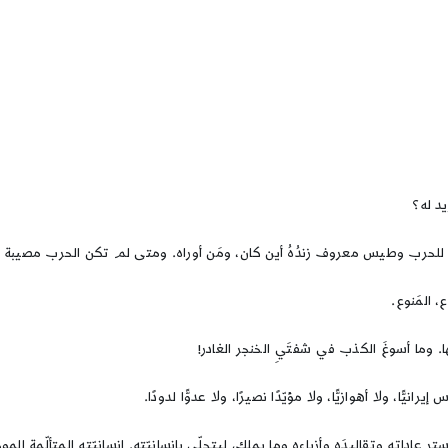
يد له؟
ميَ للحرب وطيس معروف زندُهُ أين كان، ومَن أوراه. ومتى لم تكن الحرب مصيبة ال
ع، المَنوع.
يلها. وما أسوغَ الكذب في شفتَيِ الخنجر الغادر!
ًّا، ولا أهوازيًّا، ولا مؤيّدًا نصيرًا، ولا عدوًّا لدودًا.
تر عاداتِه وتقاليدَه وأزياءه وما يملك، ليتجلّى بإنسانيّته. إنسانيّته المتألّمة ال