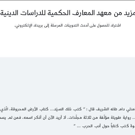
يد من معهد المعارف الحكمية للدراسات الدينية
اشترك للحصول على أحدث التدوينات المرسلة إلى بريدك الإلكتروني.
خامنئي دام ظله الشريف قال : ” كتب ذلك السيّد… كتاب الأرض المحروقة، الّذي ه
ورة… رواية طويلة مؤلّفة من ثلاثة مجلّدات. لا أريد الآن أن أذكر اسمه، فمن لم يس
خوة كتب كتاباً حول أدب الحرب … “