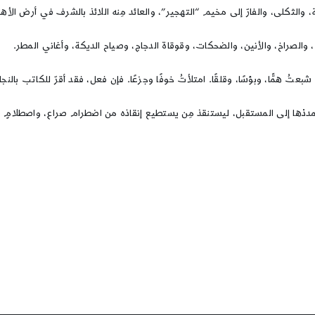
، والثكلى، والفارّ إلى مخيم “التهجير”، والعائد مِنه اللائذ بالشرف في أرض الأهل
 والصراخ، والأنين، والضحكات، وقوقاة الدجاج، وصياح الديكة، وأغاني المطر.
 همًّا، وبؤسًا، وقلقًا. امتلأتُ خوفًا وجزعًا. فإن فعل، فقد أقرّ للكاتب بالنجاح
وليمددْها إلى المستقبل، ليستنقذ مِن يستطيع إنقاذه من اضطرام صراع، واصطلامٍ 