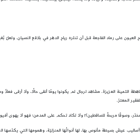
يفتح العيون على رماد الفاجعة قبل أن تنثره رياح الدهر في بلاقع النسيان. ولعلّ 
باهظة الثمينة العزيزة. مشاهد لرجال لم يكونوا يومًا أنقى حالًا، ولا أرقى فعلاً 
لفقير المعترّ.
للمخدّر، وسوقًا مربحةً للساقطين؟! ولا تكاد تحكم على المدمن؛ فهو لا يهوى أفيونه
وأساليب عيش بسيطة مأنوس بها، لها أدواتُها المنزليّة، وهمومها التي يكدّسها 