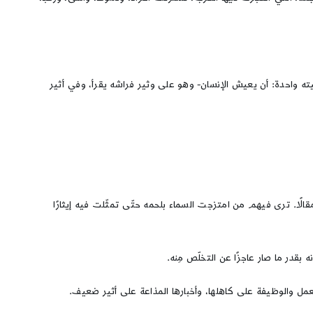
بُغيته واحدة: أن يعيش الإنسان- وهو على وثير فراشه يقرأ، وفي أثير
ومقالًا. ترى فيهم من امتزجت السماء بلحمه حتّى تمثّلت فيه إيثارًا
 بقدر ما صار عاجزًا عن التخلّص مِنه.
العمل والوظيفة على كاهلها، وأخبارها المذاعة على أثير ضعيف.