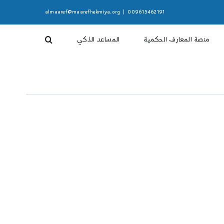
almaaref@maarefhekmiya.org
|
009615462191
منصة المعارف الحكمية
المساعد الذكي