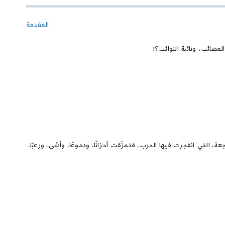
المقدمة
مصائب، ونائبة النوائب؟!
موجعة، التي انفجرت فيها الحرب، فتمزّقت أحزانًا، ودموعًا، وأسًى، ورعبًا،