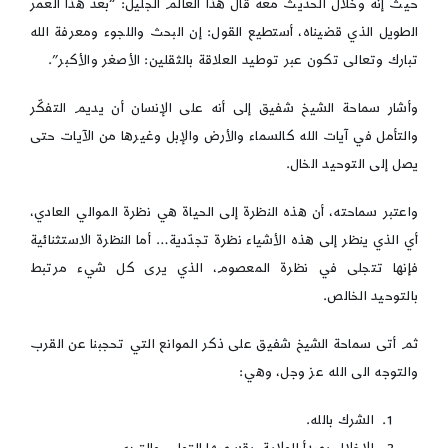
حيث إنه وخلال الحديث معه قال هذا العالم الجليل: “بعد هذا العمر
الطويل الذي قضيناه، أستطيع القول: إن البحث واللجوء ومعرفة الله
تبارك وتعالى تكون عبر توطيد العلاقة بالثقلين: الأصغر والأكبر”.
وأشار سماحة الشيخ شفيق إلى أنه على الإنسان أن يديم التفكّر
والتأمل في آيات الله كالسماء والأرض والإبل وغيرها من الآيات حتى
يصل إلى التوحيد الخال.
واعتبر سماحته، أن هذه النظرة إلى الحياة هي نظرة الموالي العادي،
أي الذي ينظر إلى هذه الأشياء نظرة تجدّدية… أما النظرة الاستثنائية
فإنها تتجلى في نظرة المعصوم، الذي يرى كل شيء مرتبط
بالتوحيد الخالص.
ثم أتى سماحة الشيخ شفيق على ذكر الموانع التي تحجبنا عن القرب
والتوجه الى الله عز وجل، وهي:
الشرك بالله.
الاخلال بمبدأ الولاية، بقسميها التولي والتبري.