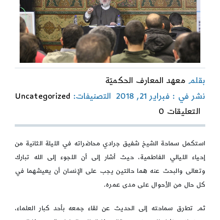
بقلم
معهد المعارف الحكميّة
نشر في : فبراير 21, 2018
التصنيفات:
Uncategorized
on
التعليقات 0
الأيام
الفاطميّة-
اليوم
استكمل سماحة الشيخ شفيق جرادي محاضراته في الليلة الثانية من
الثاني-
إحياء الليالي الفاطمية، حيث أشار إلى أن اللجوء إلى الله تبارك
السير
إلى
وتعالى والبحث عنه هما حالتين يجب على الإنسان أن يعيشهما في
الله
كل حال من الأحوال على مدى عمره.
وموانع
القبول
ثم تطرق سماحته إلى الحديث عن لقاء جمعه بأحد كبار العلماء،