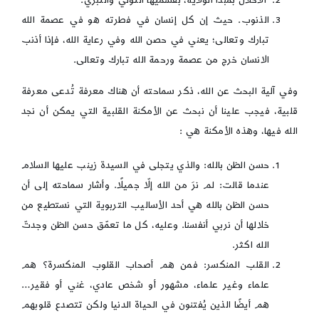
الذنوب. حيث إن كل إنسان في فطرته هو في عصمة الله
تبارك وتعالى؛ يعني في حصن الله وفي رعاية الله، فإذا أذنب
الانسان خرج من عصمة ورحمة الله تبارك وتعالى.
وفي آلية البحث عن الله، ذكر سماحته أن هناك معرفة تُدعى معرفة
قلبية، فيجب علينا أن نبحث عن الأمكنة القلبية التي يمكن أن نجد
الله فيها، وهذه الأمكنة هي :
حسن الظن بالله: والذي يتجلى في السيدة زينب عليها السلام
عندما قالت: لم نرَ من الله إلّا جميلًا. وأشار سماحته إلى أن
حسن الظن بالله هي أحد الأساليب التربوية التي نستطيع من
خلالها أن نربي أنفسنا. وعليه، كل ما تعمّق حسن الظن وجدتّ
الله اكثر.
القلب المنكسر: فمن هم أصحاب القلوب المنكسرة؟ هم
علماء وغير علماء، مشهور أو شخص عادي، غني أو فقير…
هم أيضًا الذين يُفتنون في الحياة الدنيا ولكن تتصدع قلوبهم