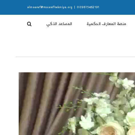
almaaref@maarefhekmiya.org
|
009615462191
منصة المعارف الحكمية
المساعد الذكي