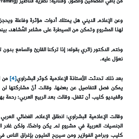
من باقي المضامين والصور. والثانية: نظرية التأطير (framing) من خلال حذف الصورة والصورة الأخرى لتبقى صورتها هي فقط. وقال أنّ العدو ركز على النظرية الأولى.
وعن الإعلام الديني هل يمتلك أدوات مؤثرة وفاعلة ويحجز 
لهذا المشروع وتمكن من السيطرة على مشاعر المُشاهد، بينما 
وختم الدكتور زائري بقوله: إذا تركنا القارئ والسامع بدون تو
نعوّل عليه.
بعد ذلك تحدثت الأستاذة الإعلامية كوثر البشراوي
[4]
من لن
والفيديو كليب أن تقفل، وقالت بعد الربيع العربي: رحمة بهذ