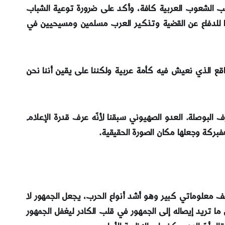
اطب الشعوب العربية كافة، وأكد على ضرورة توعية الشباب
ا للدفاع عن القضية وتذكير العرب مسلمين ومسيحيين في
قع الذي نعيش فيه كأمة عربية ولكننا على يقين أننا نحن
لبوصلة. العدو الصهيوني سبقنا لأنّه عرف قدرة الإعلام
بركة وجعلها مكان الصورة الحقيقية.
م قصف معلوماتي كبير وهو أشد أنواع الحرب، يجعل الجمهور لا
عرض نظريتين لصنع الصورة (image making)، الأولى: وهي نظرية تسليط الضوء (agenda setting) تجعل ما تريد إيصاله إلى الجمهور في قلب الكادر ليغفل الجمهور