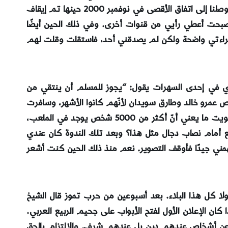
والجزيرة ومروا تحت أرجلنا مثل الماء بشكل خطير. ثم قالت: تابعت هذه الظاهرة لأنّي شعرت بوجود شيء غير صحيح، حتى وصلنا إلى اتفاق الأقصى في نوفمبر 2000 حينها تم إيقاف
أصبحت أعطي رأيي من قنوات أخرى. وفي ذلك الحين أيضًا
مال لغزة ولكن كل ما جُمع من أموال الناس الباكين والعاشقين لفلسطين أخذته إذاعةmbc . كانت قراءتي واضحة ولكن لم يصدقني أحد، فاستقلت وقلت لهم
وي في إحدى السهرات يقول: “يجوز للمسلم أن ينتقي من
ص عمرو خالد وطارق سويدان لأنّهم كانوا الأشهر، وسافرت
خصيصًا إلى القاهرة ثم إلى الكويت كي أحضر ندوة لعمرو خالد وأراه بعيني، كانت ندوته تقام في ملعب كرة القدم في الكويت ما يعني أنّ أكثر من 5000 شخص يوجد في الملعب،
كع أمام نصاب دجال مثل هذا؟ وبعد تلك الندوة كان عندي
فهمني جيدًا فأوقف التصوير. نعم منذ ذلك الحين كنت أشعر
 2006 بالانهزام لم نكن لنرى لا حرب سوريا ولا كل هذا البلاء. بعد أسبوعين من حرب تموز قال الشيخ
ان الإعلان الأول لفتح الأبواب على جحيم الربيع العربي.
 عن أشخاص عندهم دين بل عندهم شرف. والالتزام بالحق