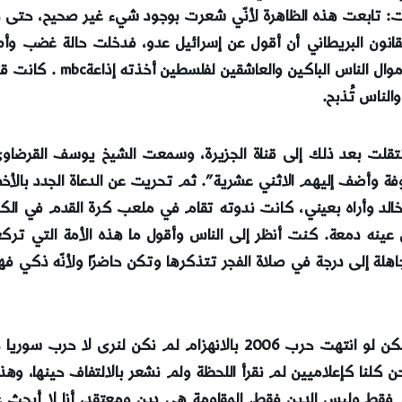
قانون البريطاني أن أقول عن إسرائيل عدو، فدخلت حالة غضب و
ساهمنا كإعلاميين ببعض ال
الناس تُذبح.
 انتقلت بعد ذلك إلى قناة الجزيرة، وسمعت الشيخ يوسف القرضا
وفة وأضف إليهم الاثني عشرية”. ثم تحريت عن الدعاة الجدد بالأخ
ن عينه دمعة. كنت أنظر إلى الناس وأقول ما هذه الأمة التي تر
جاهلة إلى درجة في صلاة الفجر تتذكرها وتكن حاضرًا ولأنّه ذكي 
وتابعت البشراوي: بعد سنوات حصل انتصار عام 2006، ولكن لو انتهت حرب
لنا كإعلاميين لم نقرأ اللحظة ولم نشعر بالالتفاف حينها، وهذا ك
م فقط وليس الدين فقط. المقاومة هي دين ومعتقد، أنا لا أبحث