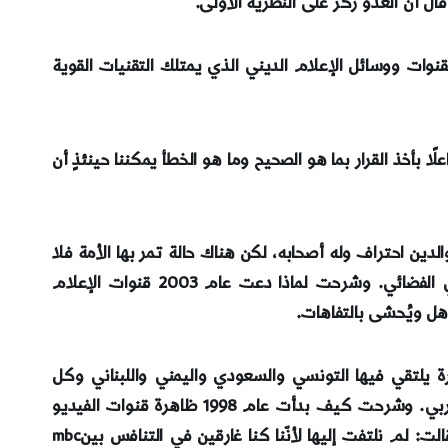
وات ووسائل الإعلام الديني الذي يمتلك التقنيات القوية
ا بأخذ القرار بما هو الصحيح وما هو الخطأ يمكننا حينئذٍ أن
دين احتراف وله أصحابه، لكن هناك حالة تمر بها الأمة فلا
يمكن فصل التفاصيل عن بعضها. وقالت أنّ مشاركتها لن تكون عن كوثر ولكن كشاهدة عيان على انطلاقة الإعلام العربي الفضائي. وشرحت لماذا دعت عام 2003 قنوات الإعلام
اهل ويُحشى بالتفاهات.
 الجيل المؤسس له، وكانت أول مرة يلتقي فيها التونسي والسعودي واليمني واللبناني وكل
الجنسيات العربية في مشروع لم يكن واضحًا، ولكن غادر الجميع بلدانهم إلى الغربة بحثًا وإيمانا بحلم عربي اسمه العالم العربي. وشرحت كيف بدأت عام 1998 ظاهرة قنوات الفيديو
كليب وبرامج الفوازير ومن سيربح المليون بإغراق الناس في أشياء غريبة، وبالتوازي معها بدأت قناة الرسالة والدعاة الجدد، وقالت: لم نلتفت إليها لأنّنا كنا غارقين في التنافس بينmbc