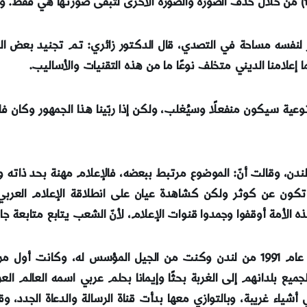
لنفسه مساحة في التصدي، قال الدكتور زائري: تم تجنيد بعض القن
إعلامنا الديني متخلف نوعًا ما من هذه التقنيات والأساليب.
عية سيكون منفعلًا وسيُغلب، ولكن إذا ربّينا هذا الجمهور وكان فاعلً
دن، وقالت أنّ: الموضوع مرتبط ببعضه، فالإعلام مهنة بحد ذاته وال
ه الأمة أوقفوا وجمدوا قنوات الإعلام، لأنّ الشعب يتابع متابعة ج
وقالت الإعلامية البشراوي: انطلق الإعلام الفضائي العربي عام 1991 من لندن وكنت من