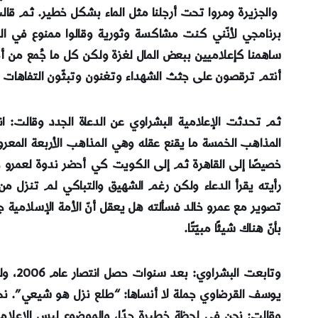
برنامجي لأنّني كنت مشاكسة وثورية وقالوا ممنوع في ال
أنتم ترقصون على جثث الشهداء وتغنون وتبثّون التفاهات و
ثم تحدثت الإعلامية البشراوي عن الدعاة الجدد وقالت:
المذاهب الخمسة ما يقنع عقله وهي المذاهب الأربعة المعر
رأيته يقرأ الدعاء ولكن رغم الشهيق والتباكي لم تنزل م
تصوير مع عمرو خالد فسألته هل يعقل أنّ الأمة الإسلامية 
بأنّ هناك شيئًا مبيّتًا.
يوسف القرضاوي جملة لا أنساها: “طلع نزل هو شيعي”. نحن ك
وقالت: نحن في لحظة خطيرة جدًا، والموضوع ليس الإعلا