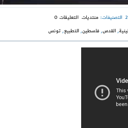
on
التصنيفات:
منتديات
التعليقات 0
الإعلام
الديني
ينية
,
القدس
,
فلسطين
,
التطبيع
,
تونس
ودوره
في
مواجهة
التطبيع