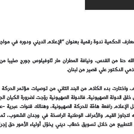
عارف الحكمية ندوة رقمية بعنوان “الإعلام الديني ودوره في مواجه
طالله حنا من القدس، ونيافة المطران مار ثاوفيلوس جورج صليبا من
لامي الدكتور علي قصير من لبنان.
ام، واختارت بدء الكلام من البند الثاني من توصيات مؤتمر الحركة 
ق الدولة الصهيونية. فالدولة الصهيونية روّجت لضرورة الكيان الجيو
 الإعلام رافعة هامّة للحركة الصهيونية، وهنالك قنوات عبرية –عر
جيه لتجاوز القيم والأعراف الوطنية الراسخة في وجدان الشعوب،
ة التطبيع من خلال تسويق خطاب ديني يخوّل أولياء الأمور حق إجرا