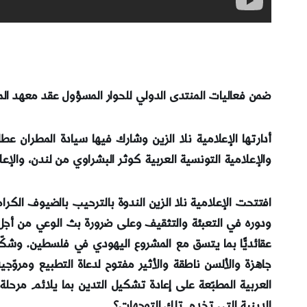
ضمن فعاليات المنتدى الدولي للحوار المسؤول عقد معهد الم
أدارتها الإعلامية نلا الزين وشارك فيها سيادة المطران ع
والإعلامية التونسية العربية كوثر البشراوي من لندن، والإع
افتتحت الإعلامية نلا الزين الندوة بالترحيب بالضيوف الكر
ودوره في التعبئة والتثقيف وعلى ضرورة بث الوعي من أجل خل
عقائديًّا بما يتسق مع المشروع اليهودي في فلسطين. وشكّل
جاهزة والألسن ناطقة والأثير مفتوح لدعاة التطبيع ومروّ
العربية المطبّعة على إعادة تشكيل التدين بما يلائم مرحل
الدينية التي تخدم تلك التوجهات؟