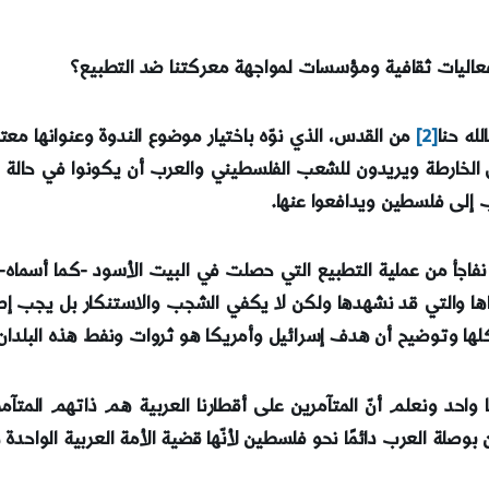
ًّا وفعاليات ثقافية ومؤسسات لمواجهة معركتنا ضد التطبيع؟
له حنا
[2]
من القدس، الذي نوّه باختيار موضوع الندوة وعنوانها معتب
لخارطة ويريدون للشعب الفلسطيني والعرب أن يكونوا في حالة 
رب إلى فلسطين ويدافعوا عنها.
نفاجأ من عملية التطبيع التي حصلت في البيت الأسود -كما أسماه- 
ها والتي قد نشهدها ولكن لا يكفي الشجب والاستنكار بل يجب إطل
كلها وتوضيح أن هدف إسرائيل وأمريكا هو ثروات ونفط هذه البلدان
ا واحد ونعلم أنّ المتآمرين على أقطارنا العربية هم ذاتهم المت
لة العرب دائمًا نحو فلسطين لأنّها قضية الأمة العربية الواحدة و