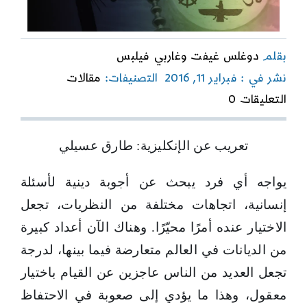
بقلم
دوغلس غيفت وغاربي فيلبس
نشر في : فبراير 11, 2016
التصنيفات:
مقالات
on
التعليقات 0
الإنحصارية
الدينية
مقاربة
تعريب عن الإنكليزية: طارق عسيلي
برهانية
في
نقد
يواجه أي فرد يبحث عن أجوبة دينية لأسئلة
التعددية
إنسانية، اتجاهات مختلفة من النظريات، تجعل
الاختيار عنده أمرًا محيّرًا. وهناك الآن أعداد كبيرة
من الديانات في العالم متعارضة فيما بينها، لدرجة
تجعل العديد من الناس عاجزين عن القيام باختيار
معقول، وهذا ما يؤدي إلى صعوبة في الاحتفاظ