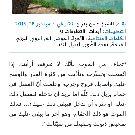
بقلم
الشيخ حسن بدران
نشر في : سبتمبر 28, 2015
on
التصنيفات:
أبحاث
التعليقات 0
الإنسان
الكلمات المفتاحية:
الآخرة
,
الموت
,
الله
,
الروح
,
البرزخ
,
بعد
القيامة
,
نفخة الصُّور
,
الدنيا
,
النفس
الدنيا
“تخاف من الموت لأنّك لا تعرفه، أرأيتك إذا
اتّسخت وتقذّرت وتأذّيت من كثرة القذر والوسخ
عليك وأصابك قروح وجرب، وعلمت أنّ الغسل في
حمام يزيل ذلك كلّه أما تريد أن تدخله فتغسل ذلك
عنك، أو تكره أن تدخل فيبقى ذلك عليك؟… فذلك
الموت هو ذلك الحمّام، وهو آخر ما يبقى عليك من
تمحيص ذنوبك وتنقيتك من سيّئاتك”.