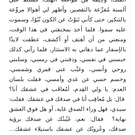
ألسنة مُقرِّعة بالتقصير، وأظهر لي أهوالا مروِّعة
بالتنكير، حتى كأني نَبَوْتُ عن الكون نُبُوًا، وسموت
عليه سموا. فلما أخذ بمخنقتي في هذا الوقت،
ومنعني من أن أهتف أو أكشف، عطفت لايذًا
بالإسفار عما دهاني به الاستتار، فلما رآني كذلك
حبسني في نفسي، ودفنني في رمسي، وسلبني
روحي وأنسي، وغيَّب عني قمري وشمسي،
وحسم حسي عن غدي وأمسي، فقلت بلسان
العدم: يا ولي القِدم، أمُعاقَب في عشقك أنا؟
قال: بل مُعاقِب أنا في صدقك في عشقك. فقلت:
سيدي، فهل وراء الصدق غاية، أو هل فوق العشق
نهاية؟ فقال: نعم، غَيْبتُك عن صدقك برؤية
صدقك، وعُزوبُك عن عشقك باستيلاء عشقك…