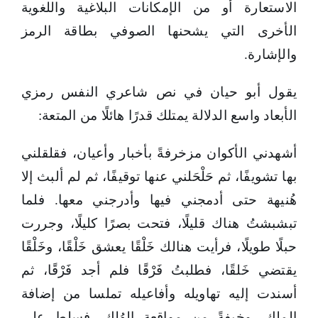
الاستعارة أو من الإمكانات البلاغية واللغوية
الأخرى التي يشحنها الصوفي بطاقة الرمز
والإشارة.
يقول أبو حيان في نص شاعري النفس رمزي
الأبعاد واسع الدلالة يمتلك قدرًا هائلًا من المتعة:
أشهدني الأكوان مزخرفةً بأخبار وأعيان، فقلقلني
بها تشويفًا، ثم حَلْحَلني عنها توقيفًا، ثم لم ألبث إلا
هُنيهة حتى أدمجني فيها وأدرجني معها. فلما
تبشبشتُ هناك قليلًا، فتحت بصرًا كليلًا، وجررت
حبلًا طويلًا، فرأيت هنالك خَلْقًا يعشق خَلْقًا، وخَلْقًا
يقتضي خَلقًا، فطلبتُ فَرْقًا فلم أجد فَرْقًا، ثم
أسندت إليه تهاويله وأفاعيله تملسا من إضافة
الملك، وخِيفةً من مواقعة الهُلك، فسلط علي