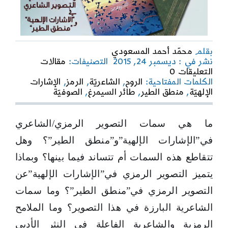
بقلم
محمّد أحمد المسعودي
نشر في : ديسمبر 24, 2015
التصنيفات:
مقالات
on
التعليقات 0
التصوير
الكلمات المفتاحية:
الروح
,
الشاعريّة
,
الرمز
,
الإشارات
الرمزيّ
الإلهيّة
,
منطق الطير
,
طائر السيمرغ
,
الصوفيّة
والتصوير
الشاعريّ
في”الإشارات
ما هي سمات التصوير الرمزي/الشاعري
الإلهيّة”
في”الإشارات الإلهية”و”منطق الطير”؟ وهل
و”منطق
الطير”
تتقاطع هذه السمات أم تتساند فيما بينها؟ وبماذا
يتميز التصوير الرمزي في”الإشارات الإلهية”عن
التصوير الرمزي في”منطق الطير”؟ وما سمات
الشاعرية البارزة في هذا التصوير؟ وما الملامح
الرمزية والشاعرية الفاعلة في النثر الأدبي