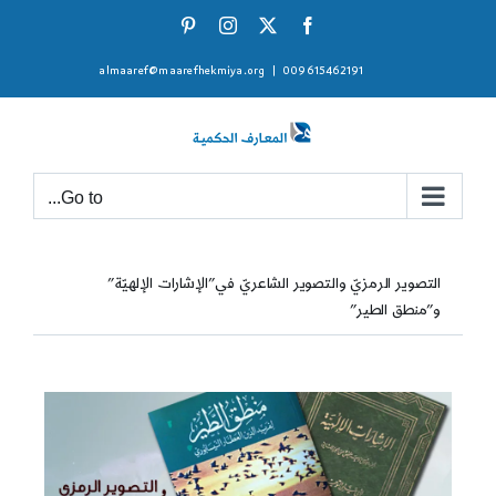
Ski
Pinterest
Instagram
Facebook
X
t
almaaref@maarefhekmiya.org
|
009615462191
conten
Go to...
التصوير الرمزيّ والتصوير الشاعريّ في”الإشارات الإلهيّة”
و”منطق الطير”