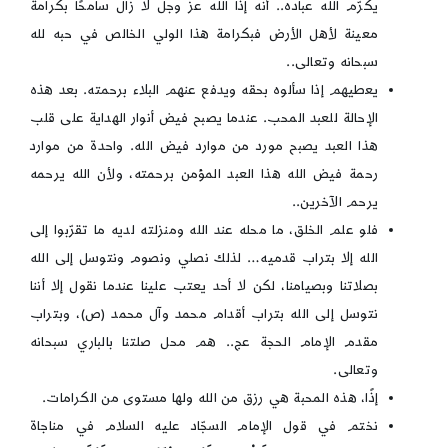
يكرّم الله عباده.. أنه إذا الله عز وجل لا زال سامحًا بكرامة
معينة لأهل الأرض فبكرامة هذا الولي الخالص في حبه لله
سبحانه وتعالى..
يعطيهم إذا سألوه بحقه ويدفع عنهم البلاء برحمته. بعد هذه
الإحالة للعبد المحب. عندما يصبح فيض أنوار الهداية على قلب
هذا العبد يصبح مورد من موارد فيض الله. واحدة من موارد
رحمة فيض الله هذا العبد المؤمن برحمته، ولأن الله يرحمه
يرحم الآخرين..
فلو علم الخلق، ما محله عند الله ومنزلته لديه ما تقرّبوا إلى
الله إلا بتراب قدميه… لذلك نصلي ونصوم ونتوسل إلى الله
بصلاتنا وبصيامنا، لكن لا أحد يعتب علينا عندما نقول إلا أننا
نتوسل إلى الله بتراب أقدام محمد وآل محمد (ص)، وبتراب
مقدم الإمام الحجة عج.. هم محل صلتنا بالباري سبحانه
وتعالى.
إذًا، هذه المحبة هي رزق من الله ولها مستوى من الكرامات.
نختم في قول الإمام السجّاد عليه السلام في مناجاة