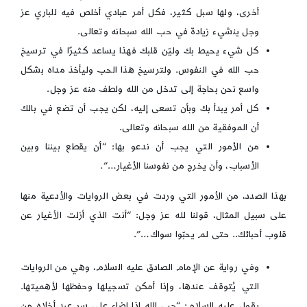
أخرى، ولها سبل كثير، فكل أمر عبادي أخلص فيه للباري عز
وجل ينشيء زيادة في حب الله سبحانه وتعالى.
كل شيء يحيط بك وليّن قلبك فهذا يساعد كثيرًا في ترسيخ
حب الله في النفوس. ولترسيخ هذا الحب وليأخذ مداه بشكل
واسع نحن بحاجة إلى تدخل من الله ولطف منه عز وجل.
كل أمر يبدأ بك وبأن تسعى إليه، لكن يجب أن تضع في بالك
أن الموفقية من الله سبحانه وتعالى.
من الأمور التي يجب أن ندعو بها: “أن يقطع بيننا وبين
الأسباب، وأن يخرج من نفوسنا الأغيار…”.
بهذا الصدد، من الأمور التي وردت في بعض الروايات والأدعية منها
على سبيل المثال، قولنا لله عز وجل: “أنت الذي أزلت الأغيار عن
قلوب أحبائك.. حتى لم يحبّوا سواك…”.
وفي رواية عن الإمام الصادق عليه السلام، وهي من الروايات
التي يُتوقف عندها، وإذا أمكن تسجيلها وحفظها لأهميتها.
يقول عليه السلام: “حب الله إذا اضاء على سر عبد أخلاه من