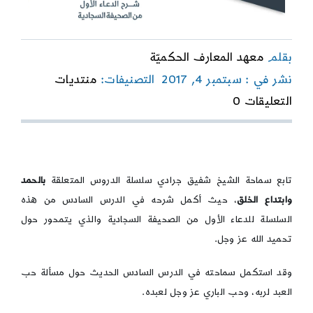
بقلم
معهد المعارف الحكميّة
نشر في : سبتمبر 4, 2017
التصنيفات:
منتديات
on
التعليقات 0
الحمد
وابتداع
الخلق:
الدرس
السادس
تابع سماحة الشيخ شفيق جرادي سلسلة الدروس المتعلقة
بالحمد
وابتداع الخلق
، حيث أكمل شرحه في الدرس السادس من هذه
السلسلة للدعاء الأول من الصحيفة السجادية والذي يتمحور حول
تحميد الله عز وجل.
وقد استكمل سماحته في الدرس السادس الحديث حول مسألة حب
العبد لربه، وحب الباري عز وجل لعبده.