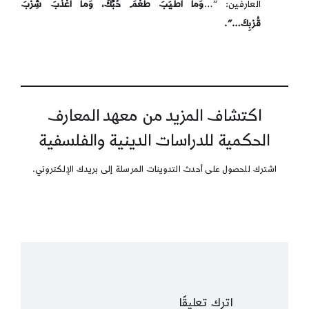
العارفين: “…
وَما اَطْيَبَ طَعْمَ حُبِّكَ، وَما اَعْذَبَ شِرْبَ
قُرْبِكَ…”.
اكتشاف المزيد من معهد المعارف
الحكمية للدراسات الدينية والفلسفية
اشترك للحصول على أحدث التدوينات المرسلة إلى بريدك الإلكتروني.
اترك تعليقًا