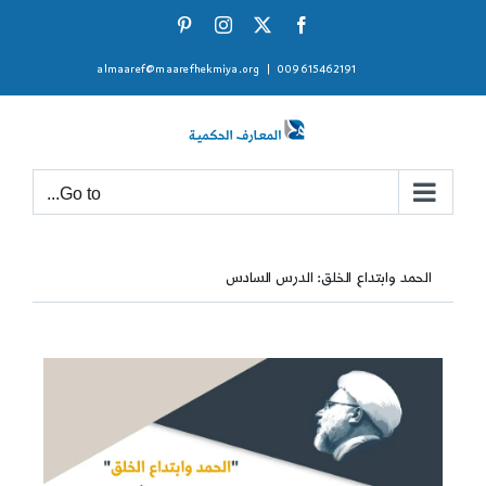
Ski
Pinterest
Instagram
Facebook
X
t
almaaref@maarefhekmiya.org
|
009615462191
conten
Go to...
الحمد وابتداع الخلق: الدرس السادس