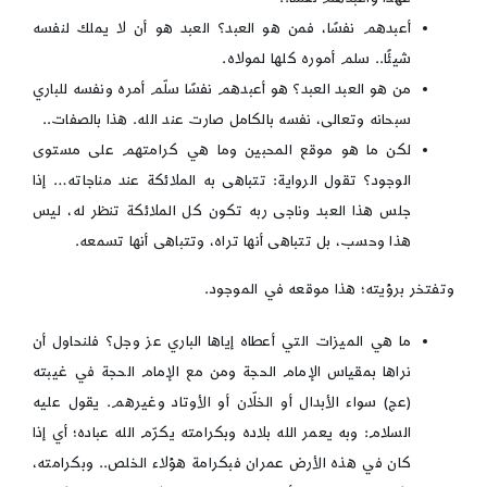
أعبدهم نفسًا، فمن هو العبد؟ العبد هو أن لا يملك لنفسه
شيئًا.. سلم أموره كلها لمولاه.
من هو العبد العبد؟ هو أعبدهم نفسًا سلّم أمره ونفسه للباري
سبحانه وتعالى، نفسه بالكامل صارت عند الله. هذا بالصفات..
لكن ما هو موقع المحبين وما هي كرامتهم على مستوى
الوجود؟ تقول الرواية: تتباهى به الملائكة عند مناجاته… إذا
جلس هذا العبد وناجى ربه تكون كل الملائكة تنظر له، ليس
هذا وحسب، بل تتباهى أنها تراه، وتتباهى أنها تسمعه.
وتفتخر برؤيته؛ هذا موقعه في الموجود.
ما هي الميزات التي أعطاه إياها الباري عز وجل؟ فلنحاول أن
نراها بمقياس الإمام الحجة ومن مع الإمام الحجة في غيبته
(عج) سواء الأبدال أو الخلّان أو الأوتاد وغيرهم. يقول عليه
السلام: وبه يعمر الله بلاده وبكرامته يكرّم الله عباده؛ أي إذا
كان في هذه الأرض عمران فبكرامة هؤلاء الخلص.. وبكرامته،