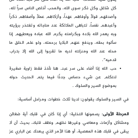
كل شاغل وكل ذكر سوى الله، والمحب أخلص الناس سراً لله،
وأصدقهم قولاً وأوفاهم عهداً، وأزكاهم عملاً وأصفاهم ذكراً
وأعبدهم نفساً، تتباهى الملائكة عند مناجاته وتفتخر برؤيته
وبه يعمر الله بلاده وبكرامته يكرم الله عباده ويعطيهم إذا
سألوه بحقه، ويدفع عنهم البلايا برحمته، ولو علم الخلق ما
محله عند الله ومنزلته لديه ما تقربوا إلى الله إلا بتراب
قدميه”.
حب الله إذا أضاء على سر عبد. هنا نأخذ فقط زاوية صغيرة
لنتكلم عن شيء حساس جدذًا فيما يتم الحديث حوله
بموضوع السير والسلوك .
في السير والسلوك يقولون: لدينا ثلاث خطوات ومراحل أساسية:
المرحلة الأولى
: يسمونها التخلية؛ أي إذا كان في قلبك أية ضغائن
ومشاكل وأزمات ومعاصي وغيرها نخلهم ونظف قلبك، بحيث أن لا
يبقى في قلبك هذه المعصية، أو هذا الأمر الذي يبعدك عن الباري عز