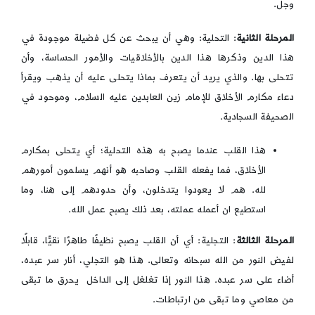
وجل.
المرحلة الثانية
: التحلية: وهي أن يبحث عن كل فضيلة موجودة في
هذا الدين وذكرها هذا الدين بالأخلاقيات والأمور الحساسة، وأن
تتحلى بها. والذي يريد أن يتعرف بماذا يتحلى عليه أن يذهب ويقرأ
دعاء مكارم الأخلاق للإمام زين العابدين عليه السلام، وموحود في
الصحيفة السجادية.
هذا القلب عندما يصبح به هذه التحلية؛ أي يتحلى بمكارم
الأخلاق، فما يفعله القلب وصاحبه هو أنهم يسلمون أمورهم
لله. هم لا يعودوا يتدخلون، وأن حدودهم إلى هنا، وما
استطيع ان أعمله عملته، بعد ذلك يصبح عمل الله.
المرحلة الثالثة
: التجلية: أي أن القلب يصبح نظيفًا طاهرًا نقيًّا، قابلًا
لفيض النور من الله سبحانه وتعالى. هذا هو التجلي، أنار سر عبده،
أضاء على سر عبده. هذا النور إذا تغلغل إلى الداخل يحرق ما تبقى
من معاصي وما تبقى من ارتباطات.