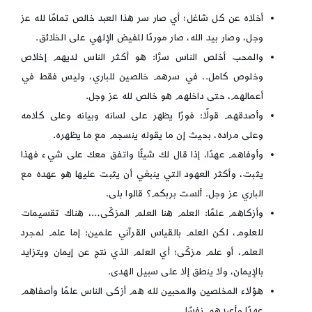
أخلاه عن كل شاغل؛ أي صار سر هذا العبد خالص تمامًا لله عز
وجل، وصار بيد الله، صار موردًا للفيض الإلهي على الخلائق.
والمحب أخلص الناس سرَّا: هو أكثر الناس لديهم إخلاص
وخلوص كامل.. في سرهم خالصين للباري، وليس فقط في
أعمالهم، حتى داخلهم هو خالص لله عز وجل.
وأصدقهم قولًا: فورًا يظهر على لسانه وبيانه وعلى كلامه
وعلى مراده، بحيث إن ما يقوله ينسجم مع ما يظهره.
وأوفاهم عهدًا، إذا قال لك شيئًا واتفق معك على شيء فهذا
يثبت، وأكثر العهود التي ينبغي أن يثبت عليها هو عهده مع
الباري عز وجل. ألست بربكم؟ قالوا بلى.
وأزكاهم علمًا: العلم هنا العلم المزكّى…، هناك تقسيمات
للعلوم، لكن العلم بالقياس القرآني علمين: إما علم لمجرد
العلم، أو علم مزكّى؛ أي العلم الذي نتج عن إيمان ويتزايد
بالإيمان، ولا ينطق إلا على سبيل الهدى.
هؤلاء المخلصين والمحبين لله هم أزكى الناس علمًا وأصفاهم
عهدًا وأعبدهم نفسًا..