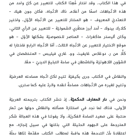
في هذا الكتاب. وقد اختار مُعِدّا الكتاب للتعبير عن كلّ واحد من
هذه الاتّجاهات اسمًا من أعلام ذاك الاتّجاه، فكان جون هيك –
التعدّديّ المعروف – هو المختار للتعبير عن الاتّجاه الأوّل، واختير
كلارك بينوك – أحد أبرز منظّري الشموليّة – للتعبير عن الرأي الثاني،
وكان أليستر ماكغراث – المناصر للخصوصيّة بشكلها الأوّل – هو
موقع الاختيار للتعبير عن الاتّجاه الثالث، أمّا الاتّجاه الرابع فاختارا له
كلًّا من ر. دوغلاس غايفيت وو. غاري فيليبس – المتخصّصان في
الشؤون اللاهوتيّة والناشطان في ساحة التبليغ الدينيّ – معًا.
والنقاش في الكتاب جرى بكيفيّة تتيح لكلّ اتّجاه مساحته العرضيّة
وتتيح لغيره من الاتّجاهات مساحةً لنقده والردّ عليه كما سترى.
ونحن في
دار المعارف الحكميّة
، إذ ننشر الكتاب بترجمته العربيّة
الأولى، فذاك لما نجد في استثارة مسألته والنقاش حولها من ثمار
منتجة على صعيد الساحة الفكريّة، ولا يفوتنا في هذه العجالة شكر
المترجمة على الجهود الحثيثة التي بذلتها في سبيل إنجازه، مع
اعتقادنا بأنّ الترجمة هذه وافية لمطالب الكتاب مقدّمة إيّاها بحلّة