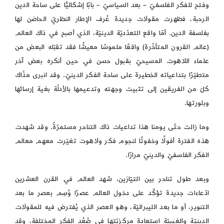
وفتح للفكر الفلسفيّ – بعد السياسيّ – بابًا إشكاليًّا على ساحة الدين
الرحبة، فظهرت مقولات جديدة عُرف الإطار النظريّ الحاضن لها
بفلسفة الدين. أمّا واقع التعدّديّة الدينيّة، الذي أصبح في ذاك العالم
(عالم القرون المتأخّرة) واقعًا ملموسًا معيشًا فقد تقبّله البعض من
علماء اللاهوت المسيحيّ بقبول حسن في حين أنكره بعض آخر
متطيّرًا بتداعياته الخطيرة على ساحة الفكر الدينيّ. وقد انبرى مذّاك
كلّ من الفريقين إلى تثبيت وجهته وتدعيمها بالأدلّة بغية إرسائها
وبلورتها.
وما زالت حتّى يومنا هذا تداعيات ذاك التناحر مستمرّةً. وقد شهدت
هذه الفترة أفولًا وخفوتًا لنجوم فكر ولاهوت تغيّرت معهم معالم
الفكر الفلسفيّ والدينيّ مرارًا.
وبعد طول تناحر بين التيّارَين، شهد العالم في القرن العشرين
ادّعاءات جديدة تؤكّد على دخول العالم عصرًا وُسِم بعصر ما بعد
التنوير، أو ما بعد الليبراليّة، وهو العصر الذي يُفترض فيه للمقولات
الدينيّة والغيبيّة استعادة مركزيّتها في صُعُد الفكر المختلفة، وقد