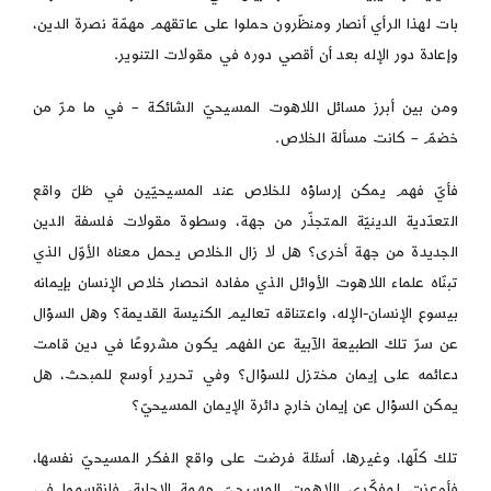
بات لهذا الرأي أنصار ومنظّرون حملوا على عاتقهم مهمّة نصرة الدين،
وإعادة دور الإله بعد أن أقصي دوره في مقولات التنوير.
ومن بين أبرز مسائل اللاهوت المسيحيّ الشائكة – في ما مرّ من
خضمّ – كانت مسألة الخلاص.
فأيّ فهم يمكن إرساؤه للخلاص عند المسيحيّين في ظلّ واقع
التعدّدية الدينيّة المتجذّر من جهة، وسطوة مقولات فلسفة الدين
الجديدة من جهة أخرى؟ هل لا زال الخلاص يحمل معناه الأوّل الذي
تبنّاه علماء اللاهوت الأوائل الذي مفاده انحصار خلاص الإنسان بإيمانه
بيسوع الإنسان-الإله، واعتناقه تعاليم الكنيسة القديمة؟ وهل السؤال
عن سرّ تلك الطبيعة الآبية عن الفهم يكون مشروعًا في دين قامت
دعائمه على إيمان مختزل للسؤال؟ وفي تحرير أوسع للمبحث، هل
يمكن السؤال عن إيمان خارج دائرة الإيمان المسيحيّ؟
تلك كلّها، وغيرها، أسئلة فرضت على واقع الفكر المسيحيّ نفسها،
فأوعزت لمفكّري اللاهوت المسيحيّ مهمة الإجابة، فانقسموا في