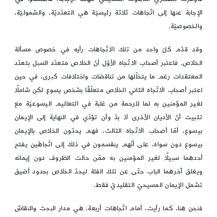
الإجابة عنها إلى اتّجاهات ثلاثة رئيسيّة هي التعدّديّة، والشموليّة،
والخصوصيّة.
وقد قدّم كلّ واحد من تلك الاتّجاهات رأيه في خصوص مسألة
الخلاص. فاعتبر أصحاب الاتّجاه الأوّل أنّ الخلاص متعدّد السبل بتعدّد
المعتقدات رغم ما يتخلّلها من تناقضات واختلافات كبرى، في حين
اعتبر أصحاب الاتّجاه الثاني الخلاص متعلّقًا بشخص يسوع لكن شاملًا
لغير المؤمنين به لما للرحمة من غلبة في التعاليم اليسوعيّة مع
تثبيت أنّ الأديان الأخرى لا بدّ وأن تؤدّي في النهاية إلى الإيمان
بيسوع، أمّا أصحاب الاتّجاه الثالث، فهم يحدّون الخلاص بالإيمان
بيسوع دون سواه، على أنّهم ينقسمون في ذلك إلى اتّجاهَين يفتح
أحدهما سبيلًا لغير المؤمنين به ممّن حالت الظروف دون إيمانه
ويغلق آخرهما الباب حتّى عن تلك الفئة ليحدّ الخلاص بحدود أضيق
تشمل الإيمان المسيحيّ التقليديّ فقط.
فنحن هنا، كما رأيت، أمام اتّجاهات أربعة، هي مدار البحث والنقاش