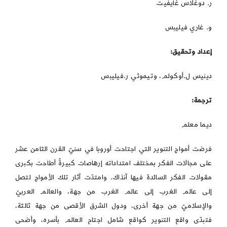
ر. دوغلاس غايفيت
و. غاري فيليبس
إعداد وتحقيق:
دينيس ل.أوكولم، وتيموثي ر.فيليبس
ترجمة:
ديما معلم
فرضت أمواج التنوير التي اجتاحت أوروبا في سنيّ القرن الثامن عشر
على مجالات الفكر بمختلف امتداداته إرهاصات كبيرةً أطاحت بكبرى
مقولات الفكر السائدة فيها آنذاك. وامتدّت آثار تلك الأمواج لتصل
إلى عالم الغرب إلى عالم الغرب من جهة، والعالم العربيّ
والإسلاميّ من جهة أخرى، ودول الشرق الأقصى من جهة ثالثة،
فتبدّى واقع التنوير كواقع شامل اجتاح العالم بأسره، وأضحى