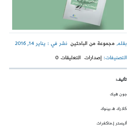
بقلم
مجموعة من الباحثين
نشر في : يناير 14, 2016
on
التصنيفات:
إصدارات
التعليقات 0
الخلاص
المسيحي
–
تأليف:
اتجاهات
أربعة
في
جون هيك
عالم
تعددي
كلارك ه.بينوك
أليستر إ.ماكغراث