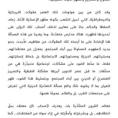
وقد كان من بين مولودات ذلك العصر مقولات الليبراليّة
والديمقراطيّة، التي تحيل للشعب بكونه مظهر الإنسانيّة الأتمّ زمام
السلطة والحكم بناءً على معايير اختلف أصحاب تلك الرؤى على
تحديدها فظهرت هناك مدارس متعدّدة. وما يعنينا من هذه المسألة
هنا الإضاءة على ما أرسته تلك المقولات من مفاهيم طُرحت بنحو
جديد كمفهوم المساواة بين أبناء المجتمع، بمعزل عن معتقداتهم
ومبتنياتهم الدينيّة ومستوياتهم الاجتماعيّة بل بلحاظ إنسانيّتهم
فقط، ما سلّط الضوء على مشكلات اجتماعيّة متجذّرة هي من
مخلّفات ما قبل عصر التنوير أبرزها مشكلة الطبقيّة والتمييز
العنصريّ أو الدينيّ بين أبناء المجتمع. وبتسليط هذا الضوء، ظهر
للعيان بما لا يشوبه شكّ واقع مسألة التعدّديّة الدينيّة التي تفرض
على مجتمعات الغرب بل والعالم عمومًا نفسها.
فعالم القرون المتأخّرة بات يعترف لأصحاب كلّ معتقد بحقّ
اعتقادهم، بل وبشرعيّته وأحقّيّته في إزاء سواه من المعتقدات، كما