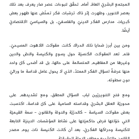
المجتمع البشريّ العامّ أمام تحقّق لنبوءات عصر صار يعرف بعد ذلك
بعصر التنوير، وظهرت إثر ذاك ترسّبات فكر تمخّض عنها ظهور بعض
كبريات مدارس الفكر الدينيّ والفلسفيّ، بل والسياسيّ الاقتصاديّ
أيضًا.
ومن بين أبرز ضحايا ذلك الحراك كانت مقولات اللاهوت المسيحيّ.
فلم تعد المقولات الكنسيّة حول يسوع والكنيسة والنصّ والدين
وغيرها من المفاهيم المتسالمة على حالها، بل قد أضحى كلّ واحد
منها عرضةً لسؤال الفكر الممتدّ، الذي لا يحول عامل قداسة ما ورائيّ
دون سطوته.
ومع فتح التنويريّين لباب السؤال المطلق، ومع تشديدهم على
محوريّة العقل البشريّ وقداسته السامية على كلّ قداسة، اكتسبت
بعض مقولات السياسة – كالحرّيّة والدولة والقانون – سمة القيميّة
التي خوّلتها فرض حاكميّتها على نشاط المؤسّسات الدينيّة التابعة
للكنيسة وحراكها الفكريّ، بعد أن كانت الكنيسة ذات يوم مصدر
القانون والتشريع ومظهر الدولة الحقيقيّة.