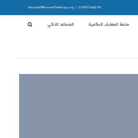
almaaref@maarefhekmiya.org
|
009615462191
منصة المعارف الحكمية
المساعد الذكي