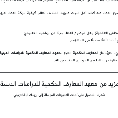
جماعيّة بما تعبّر عن علاقة أفراد المجتمع بعضهم ببعض، ثمّ علاقة المجتمع ككل
ضوع الدعاء عند أهله؛ أهل البيت عليهم السلام، تعالج كيفيّة حركة الدعاء لدي
طفى العالميّة) جعل موضوع الدعاء جزءًا من برنامجه التعليميّ. واستج
أمامنا أفقًا مضيئًا في المفاهيم.
يّ، تعهّد
دار المعارف الحكميّة
التابع لـ
معهد المعارف الحكميّة للدراسات الدينيّة
 منارة درب للداعين المريدين المخلصين لله.
يد من معهد المعارف الحكمية للدراسات الدينية
اشترك للحصول على أحدث التدوينات المرسلة إلى بريدك الإلكتروني.