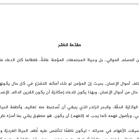
أهل
البيت
مقدّمة الناشر
ن المسلم الموالي، بل وحياة المجتمعات المؤمنة عامّةً، فلطالما كان الدعاء 
تلف أحوال الإنسان، بحيث إنّ المؤمن لو شاء أمكنه التضرّع في كلّ حال يكونها
حال من أحوال الإنسان، وبهذا يكون للدعاء إمكانيّة أن يكون القرين الدائم للإنس
لائيّة الحقّة، والبحر الزاخر الذي ينبغي أن تُستنبط منه تعاليم وأنظمة الحي
افي، وبأصول فهمه كما يجب له (للفهم) أن يكون. هو منطوق يشي بما أسرّه نصّ 
يقت الأفهام في مدياته – ليكون ناظمًا تتأسّس عليه نُظم الحياة الفرديّة والجم