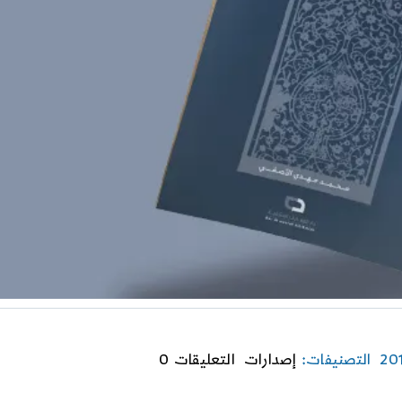
on
التصنيفات:
إصدارات
التعليقات 0
الدعاء
عند