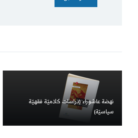
نهضة عاشوراء (دراسات كلاميّة فقهيّة
سياسيّة)