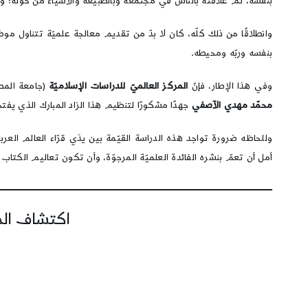
بنفسه، ثمّ علاقته بالناس في مجتمعه وبالطبيعة والأشياء من حوله؛ وال
وانطلاقًا من ذلك كلّه، كان لا بدّ من تقديم معالجة علميّة تتناول مو
بنفسه وربّه ومحيطه.
وفي هذا الإطار، فإنّ
المركز العالميّ للدراسات الإسلاميّة
(جامعة المص
محمّد مهدي الآصفي
جهدًا مشكورًا لتنظيم هذا الزاد المبارك الذي يفتح 
وللحاظه ضرورة تواجد هذه الدراسة القيّمة بين يدَي قرّاء العالم العرب
أمل أن تعمّ بنشره الفائدة العلميّة المرجوّة، وأن تكون تعاليم الكتاب
اكتشاف المز