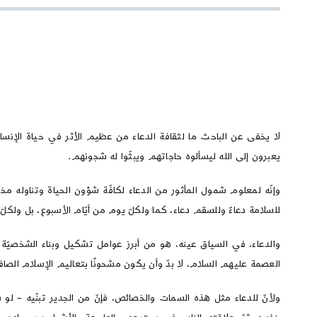
لا يخفى عن الباحث ما لثقافة الدعاء من عظيم الأثر في حياة الإنسا
يعبرون إلى الله ليسألوه حاجاتهم ويبثّوا له شجونهم.
وإنّه لمعلوم شمول المأثور من الدعاء لكافّة شؤون الحياة وتناوله مخ
للسلامة دعاءً وللسقم دعاء، كما ولكلّ يوم من أيّام الأسبوع، بل ولكلّ 
والدعاء، في السياق عينه، هو من أبرز عوامل تشكيل وبناء الشخصيّة الو
العصمة عليهم السلام، لا بدّ وأن يكون مشحونًا بتعاليم الإسلام الص
ولأنّ للدعاء مثل هذه السمات والخصائص، فإنّ من الجدير تبنّيه – لو س