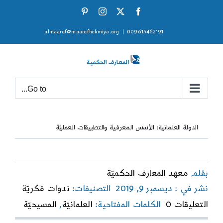
Ski
Pinterest
Instagram
Facebook
X
t
almaaref@maarefhekmiya.org
|
009615462191
conten
Go to...
الدولة العلمانية: الأسس المعرفية والتطبيقات العمليّة
بقلم
معهد المعارف الحكميّة
نشر في : ديسمبر 9, 2019
التصنيفات:
ندوات فكريّة
on
التعليقات 0
الكلمات المفتاحية:
العلمانيّة
,
المسيحيّة
الدولة