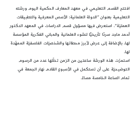
العلمانية:
الأسس
افتتح القسم التعليمي في معهد المعارف الحكمية اليوم ورشته
المعرفية
التعليمية بعنوان “الدولة العلمانية: الأسس المعرفية والتطبيقات
والتطبيقات
العمليّة
العمليّة”. استعرض فيها مسؤول قسم الدراسات في المعهد الدكتور
أحمد ماجد سردًا تأريخيًّا لنشوء العلمانية والمباني الفكرية المؤسسة
لها، بالإضافة إلى عرض لأبرز محطاتها والشخصيّات الفلسفيّة الممهّدة
لها.
استمرّت هذه الورشة ساعتين من الزمن تخلّلها عدد من الرسوم
التوضيحيّة على أن تستكمل في الأسبوع القادم نهار الجمعة في
تمام الساعة الخامسة مساءً.