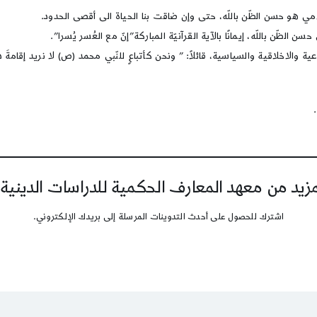
مي هو حسن الظّن باللّه، حتى وإن ضاقت بنا الحياة الى أقصى الحدود.
لظّن باللّه، إيمانًا بالآية القرآنيّة المباركة”إنّ مع العُسر يُسرا”.
والاخلاقية والسياسية، قائلاً: ” ونحن كأتباعٍ للنّبي محمد (ص) لا نريد إقامةَ د
يد من معهد المعارف الحكمية للدراسات الدينية
اشترك للحصول على أحدث التدوينات المرسلة إلى بريدك الإلكتروني.