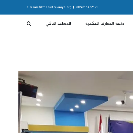
almaaref@maarefhekmiya.org
|
009615462191
منصة المعارف الحكمية
المساعد الذكي