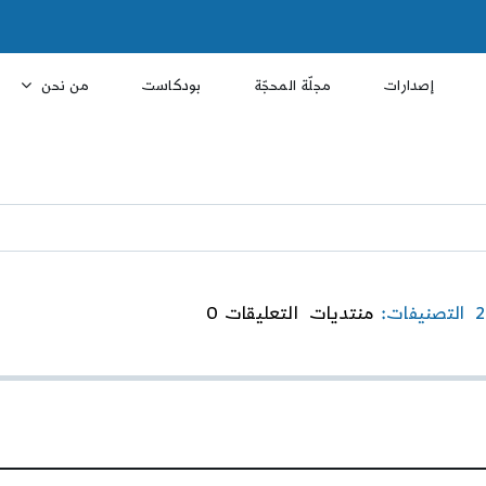
إصدارات
مجلّة المحجّة
بودكاست
من نحن
on
التصنيفات:
منتديات
التعليقات 0
العلمانية
تحت
المجهر..