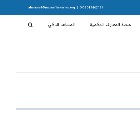
almaaref@maarefhekmiya.org
|
009615462191
منصة المعارف الحكمية
المساعد الذكي