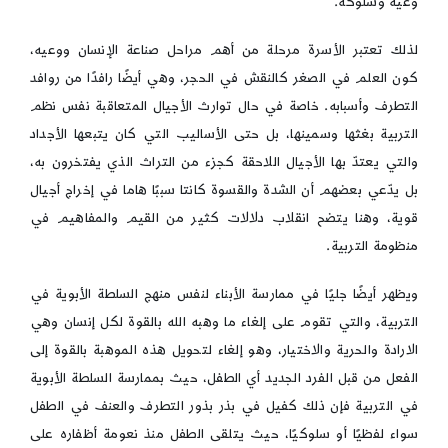
وعيه وسلوكه.
لذلك تعتبر الأسرة مرحلة من أهم مراحل صناعة الإنسان ووعيه،
كون العلم في الصغر كالنقش في الحجر، وهي أيضًا رافدًا من روافد
التطرف وأسبابه. خاصة في حال توارث الأجيال المتعاقبة نفس نظم
التربية بغثها وسمينها، بل حتى الأساليب التي كان يتبعها الأجداد
والتي يعتدّ بها الأجيال اللاحقة كجزء من التراث الذي يفتخرون به،
بل يدّعي بعضهم أن الشدة والقسوة كانتا سببًا هاما في إخراج أجيال
قوية، وهنا يتضح انقلاب دلالات كثير من القيم والمفاهيم في
منظومة التربية.
ويظهر أيضًا جليًا في ممارسة الأبناء لنفس منهج السلطة الأبوية في
التربية، والتي تقوم على إلغاء ما وهبه الله بالقوة لكل إنسان وهي
الارادة والحرية والاختيار، وهو إلغاء لتحويل هذه الموهبة بالقوة إلى
الفعل من قبل الفرد الجديد أي الطفل، حيث بممارسة السلطة الأبوية
في التربية فإن ذلك كفيل في بذر بذور التطرف والعنف في الطفل
سواء لفظيًا أو سلوكيًا، حيث يتلقى الطفل منذ نعومة أظفاره على