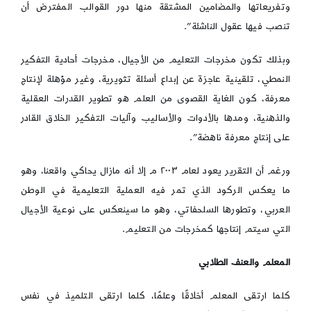
وتفريعاتها والمضامين المشتقة منها دور القوالب المفترض أن
تنصب فيها عقول الناشئة”.
وبذلك تكون مخرجات التعليم من الأجيال، مخرجات أحادية التفكير
النمطي، تلقينية عاجزة عن إبداع أسئلة تثويرية، وغير مؤهلة لإنتاج
معرفة، كون الغاية القصوى من العلم هو تطوير القدرات العقلية
والذهنية، ومدها بالأدوات والأساليب وآليات التفكير الخلاق القادر
على إنتاج معرفة ناهضة”.
ورغم أن التقرير يعود لعام ٢٠٠٣ م إلا أنه مازال يحاكي واقعنا، وهو
ما يعكس الركود الذي تمر فيه العملية التعليمية في الوطن
العربي، وتطورها السلحفاتي، وهو ما سينعكس على نوعية الأجيال
التي سيتم إنتاجها كمخرجات من التعليم.
المعلم والعنف الطلابي
كلما ارتقى المعلم أخلاقًا وعلمًا، كلما ارتقى التلميذ في نفس