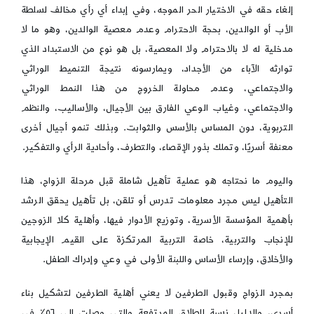
إلغاء حقه في الاختيار الحر الموجه، وفي إبداء أي رأي مخالف لسلطة
الأب أو الوالدين، بحجة الاحترام وعدم معصية الوالدين، وهو ما لا
مدخلية له لا بالاحترام ولا المعصية، بل هو نوع من الاستبداد الذي
توارثه الآباء من الأجداد، ويمارسونه نتيجة التنميط الوراثي
والاجتماعي، وعدم محاولة الخروج من هذا النمط الوراثي
والاجتماعي، وغياب الوعي الفارق بين الأجيال، والأساليب، والنظم
التربوية، دون المساس بالأسس والثوابت. وبذلك تنمو أجيال أخرى
معنفة أسريًا، وتملك بذور الإقصاء، والتطرف، وأحادية الرأي والتفكير.
واليوم ما نحتاجه هو عملية تأهيل شاملة قبل مرحلة الزواج، هذا
التأهيل ليس مجرد معلومات تدرس أو تلقن، بل تأهيل يحقق الرشد
بأهمية المؤسسة الأسرية، وتوزيع الأدوار فيها، وأهلية كلا الزوجين
للإنجاب والتربية، خاصة التربية المرتكزة على القيم الإيجابية
والأخلاق، وإرساء الأساس واللبنة الأولى في وعي وإدراك الطفل.
بمجرد الزواج وقبول الطرفين لا يعني أهلية الطرفين لتشكيل بناء
أسرى، والدليل نسبة الطلاق المرتفعة والتي وصلت إلى ٥٦٪ في