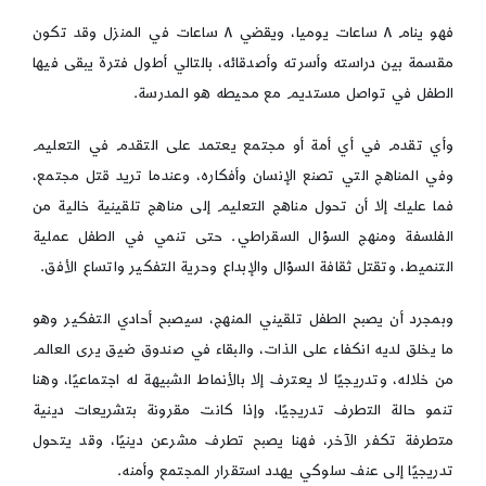
فهو ينام ٨ ساعات يوميا، ويقضي ٨ ساعات في المنزل وقد تكون
مقسمة بين دراسته وأسرته وأصدقائه، بالتالي أطول فترة يبقى فيها
الطفل في تواصل مستديم مع محيطه هو المدرسة.
وأي تقدم في أي أمة أو مجتمع يعتمد على التقدم في التعليم
وفي المناهج التي تصنع الإنسان وأفكاره، وعندما تريد قتل مجتمع،
فما عليك إلا أن تحول مناهج التعليم إلى مناهج تلقينية خالية من
الفلسفة ومنهج السؤال السقراطي. حتى تنمي في الطفل عملية
التنميط، وتقتل ثقافة السؤال والإبداع وحرية التفكير واتساع الأفق.
وبمجرد أن يصبح الطفل تلقيني المنهج، سيصبح أحادي التفكير وهو
ما يخلق لديه انكفاء على الذات، والبقاء في صندوق ضيق يرى العالم
من خلاله، وتدريجيًا لا يعترف إلا بالأنماط الشبيهة له اجتماعيًا، وهنا
تنمو حالة التطرف تدريجيًا، وإذا كانت مقرونة بتشريعات دينية
متطرفة تكفر الآخر، فهنا يصبح تطرف مشرعن دينيًا، وقد يتحول
تدريجيًا إلى عنف سلوكي يهدد استقرار المجتمع وأمنه.