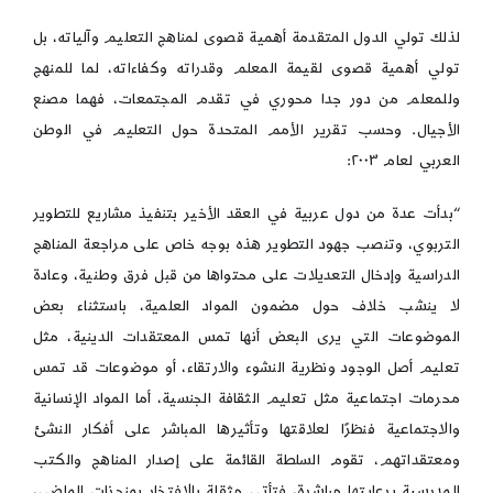
لذلك تولي الدول المتقدمة أهمية قصوى لمناهج التعليم وآلياته، بل
تولي أهمية قصوى لقيمة المعلم وقدراته وكفاءاته، لما للمنهج
وللمعلم من دور جدا محوري في تقدم المجتمعات، فهما مصنع
الأجيال. وحسب تقرير الأمم المتحدة حول التعليم في الوطن
العربي لعام ٢٠٠٣:
“بدأت عدة من دول عربية في العقد الأخير بتنفيذ مشاريع للتطوير
التربوي، وتنصب جهود التطوير هذه بوجه خاص على مراجعة المناهج
الدراسية وإدخال التعديلات على محتواها من قبل فرق وطنية، وعادة
لا ينشب خلاف حول مضمون المواد العلمية، باستثناء بعض
الموضوعات التي يرى البعض أنها تمس المعتقدات الدينية، مثل
تعليم أصل الوجود ونظرية النشوء والارتقاء، أو موضوعات قد تمس
محرمات اجتماعية مثل تعليم الثقافة الجنسية، أما المواد الإنسانية
والاجتماعية فنظرًا لعلاقتها وتأثيرها المباشر على أفكار النشئ
ومعتقداتهم، تقوم السلطة القائمة على إصدار المناهج والكتب
المدرسية برعايتها مباشرة، فتأتي مثقلة بالافتخار بمنجزات الماضي،