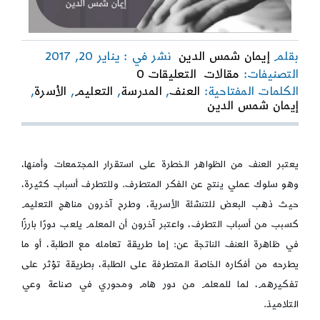
بقلم
إيمان شمس الدين
نشر في : يناير 20, 2017
on
التصنيفات:
مقالات
التعليقات 0
العنف
الكلمات المفتاحية:
العنف
,
المدرسة
,
التعليم
,
الأسرة
,
بين
إيمان شمس الدين
الأسرة
والتعليم
يعتبر العنف من الظواهر الخطرة على استقرار المجتمعات وأمنها،
وهو سلوك عملي ينتج عن الفكر المتطرف. وللتطرف أسباب كثيرة،
حيث ذهب البعض للتنشئة الأسرية، وطرح آخرون مناهج التعليم
كسبب من أسباب التطرف، واعتبر آخرون أن المعلم يلعب دورًا بارزًا
في ظاهرة العنف الناتجة عن: إما طريقة تعامله مع الطلبة، أو ما
يطرحه من أفكاره الخاصة المتطرفة على الطلبة، بطريقة تؤثر على
تفكيرهم، لما للمعلم من دور هام ومحوري في صناعة وعي
التلاميذ.