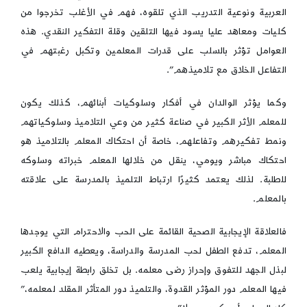
العربية ونوعية التدريب الذي تلقوه، فهم في الأغلب تخرجوا من
كليات ومعاهد عليا يسود فيها التلقين وقلة التفكير النقدي. هذه
العوامل تؤثر بالسلب على قدرات المعلمين وتكبل رغبتهم في
التفاعل الخلاق مع تلاميذهم”.
وكما يؤثر الوالدان في أفكار وسلوكيات أبنائهم، كذلك يكون
للمعلم الأثر الكبير في صناعة كثير من وعي التلاميذ وسلوكياتهم
ونمط تفكيرهم وتفاعلهم، خاصة أن احتكاك المعلم بالتلاميذ هو
احتكاك مباشر ويومي، ينقل من خلالها المعلم خبراته وسلوكه
للطلبة. لذلك يعتمد كثيرًا ارتباط التلميذ بالمدرسة على علاقته
بالمعلم.
فالعلاقة الإيجابية الصحية القائمة على الحب والاحترام التي يوجدها
المعلم، تدفع الطفل لحب المدرسة والدراسة، ويعطيه الدافع الكبير
لبذل الجهد للتفوق وإحراز رضى معلمه. بل تخلق رابطة إيجابية يلعب
فيها المعلم دور المؤثر القدوة، والتلميذ دور المتأثر المقلد لمعلمه،”