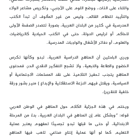
والثناء على الذات، ووضع اللوم على الأجنبي، وتكريس مشاعر الولاء
والتأييد للنظام القائم، وليس من غير المألوف أن تبدأ الكتب
المدرسية في كثير من البلدان العربية، بصورة تتصدر الصفحة الأولى
للحاكم أو لرئيس الدولة، حتى في الكتب الحيادية كالرياضيات
والعلوم، أو دفاتر الأشغال والواجبات المدرسية.
ويرى الباحثين أن المناهج الدراسية العربية، تبدو وكأنها تكرس
الخضوع والطاعة والتبعية، ولا تشجع التفكير النقدي الحر. فمحتوى
المناهج يتجنب تحفيز التلاميذ على نقد المسلمات الاجتماعية أو
السياسية، ويقتل فيهم النزعة الاستقلالية والإبداع ) منير بشور ورقة
خلفية للتقرير).
ويختم في هذه الجزئية الكلام حول المناهج في الوطن العربي
قوله: “وبشكل عام إن المناهج في البلدان العربية، بدءً من المرحلة
الابتدائية، أو حتى ما قبلها تبدو تجسيدًا لمفهوم يعتبر عملية
التعليم كما لو أنها عملية إنتاج صناعي تلعب فيها المناهج