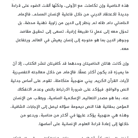
هذه الخاصية وإن تكاملت مع الأولى، ولكنّها ألقت الضوء على قراءة
جديدة للاعتقاد الديني من خلال فاعلية الإنسان المسلم، فالإمام
الخامنئي دام ظله لم ينظر إلى الدين من زاوية ذهنية محضة، بل
تحوّل معه إلى عملٍ ذا طبيعة إرادية، تسعى إلى تحقيق مقاصد
وجوهر الدين بما هو متوجه إلى إنسان يعيش في العالم ويتفاعل
معه.
وإن كانت هاتان الخاصيتان وحدهما قد كافيتان لنشر الكتاب، إلا أنّ
ما يميزه قد يكون أكثر عمقًا. فالإمام من خلال معالجته التفسيرية
لآيات القرآن الكريم يبني منهجيةً متكاملة، تقوم على أساس جدلية
النص والواقع. فيؤكد على ضرورة الارتباط بالنص وعدم الانفكاك
عنه، بما هو مصدر التعاليم الإسلامية السامية، ويطلب من الإنسان
المؤمن بحقانية هذا النص ديمومة سؤاله ليصل إلى الإجابات الشافية،
وهذه هي منهجية يؤكد عليها في أكثر من مناسبة، ويدعو من
خلالها إلى إعادة قراءة العلوم الإنسانية على أساسها.