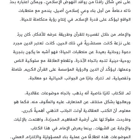
على نصٍ شكل رافدًا من روافد النهوض الإسلاميّ، ويمكن اعتباره بحدِّ
ذاته دعامةً من أجل بناء وعيٍ إسلاميّ أصيل، يندمج مع متطلبات
الواقع ليؤكد على قدرة الإسلام في إنتاج رؤية متكاملة للحياة.
والإمام من خلال تفسيره للقرآن وطريقة عرضه للأفكار، كان يردّ
على نزعة كانت مستشريةً في ذلك الحين، كانت تعتبر الدين مجرد
دعوة روحانية بعيدة عن متطلبات الحياة؛ فهو أشبه ما يكون بتجربة
روحية-دينية تتجه باتجاه الآخرة، وتقطع العلاقة مع سلوكية الناس
وعملها، ليؤكّد أن الدين والرؤية المؤسسة على القرآن الكريم شاملة
وتفصيلية، لم تترك جانبًا من الجوانب الحياتية دو معالجة.
ثم للكتاب ثانيًا خاصية أنه يذهب باتجاه موضوعات عقائدية،
ويعالجها بشكل مختلف عن المتعارف عليه والمألوف منه. فكما هو
معلوم أنّ الكتب العقائدية أولت الجانب الذهني أهميةً كبرى،
وطرحت مقولاتها على أرضية المفاهيم المجرّدة، واهتمت بالإثبات
والإجابة عن الشبهات. بينما يعرض الإمام في هذا الكتاب
الموضوعات هذه انطلاقًا من عملية بناء المسؤوليّة والالتزام العملي.