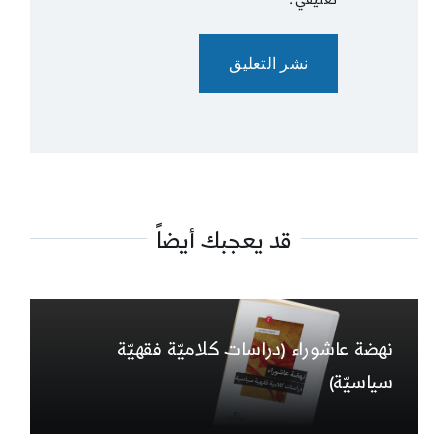
قد يعجبك أيضاً
نهضة عاشوراء (دراسات كلاميّة فقهيّة
سياسيّة)