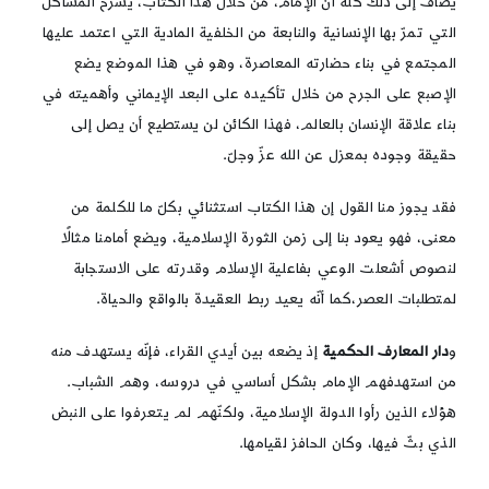
يُضاف إلى ذلك كلّه أنّ الإمام، من خلال هذا الكتاب، يشرح المشاكل
التي تمرّ بها الإنسانية والنابعة من الخلفية المادية التي اعتمد عليها
المجتمع في بناء حضارته المعاصرة، وهو في هذا الموضع يضع
الإصبع على الجرح من خلال تأكيده على البعد الإيماني وأهميته في
بناء علاقة الإنسان بالعالم، فهذا الكائن لن يستطيع أن يصل إلى
حقيقة وجوده بمعزل عن الله عزّ وجلّ.
فقد يجوز منا القول إن هذا الكتاب استثنائي بكلّ ما للكلمة من
معنى، فهو يعود بنا إلى زمن الثورة الإسلامية، ويضع أمامنا مثالًا
لنصوص أشعلت الوعي بفاعلية الإسلام وقدرته على الاستجابة
لمتطلبات العصر،كما أنّه يعيد ربط العقيدة بالواقع والحياة.
و
دار المعارف الحكمية
إذ يضعه بين أيدي القراء، فإنّه يستهدف منه
من استهدفهم الإمام بشكل أساسي في دروسه، وهم الشباب.
هؤلاء الذين رأوا الدولة الإسلامية، ولكنّهم لم يتعرفوا على النبض
الذي بثّ فيها، وكان الحافز لقيامها.