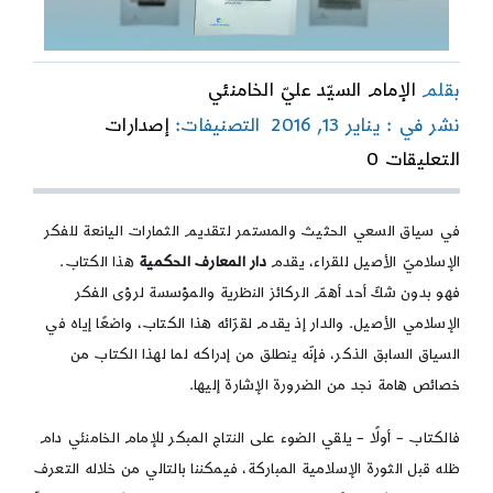
بقلم
الإمام السيّد عليّ الخامنئي
نشر في : يناير 13, 2016
التصنيفات:
إصدارات
on
التعليقات 0
الفكر
الإسلامي
على
في سياق السعي الحثيث والمستمر لتقديم الثمارات اليانعة للفكر
ضوء
الإسلاميّ الأصيل للقراء، يقدم
دار المعارف الحكمية
هذا الكتاب.
القرآن
الكريم
فهو بدون شكّ أحد أهمّ الركائز النظرية والمؤسسة لرؤى الفكر
الإسلامي الأصيل. والدار إذ يقدم لقرّائه هذا الكتاب، واضعًا إياه في
السياق السابق الذكر، فإنّه ينطلق من إدراكه لما لهذا الكتاب من
خصائص هامة نجد من الضرورة الإشارة إليها.
فالكتاب – أولًا – يلقي الضوء على النتاج المبكر للإمام الخامنئي دام
ظله قبل الثورة الإسلامية المباركة، فيمكننا بالتالي من خلاله التعرف