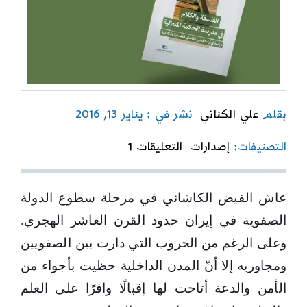
بقلم
علي الكناني
نشر في : يناير 13, 2016
on
التصنيفات:
إصدارات
التعليقات 1
الفلسفة
والكلام
في
عاش الفيض الكاشاني في مرحلة سطوع الدولة
مدرسة
الحكمة
الصفوية في إيران حدود القرن العاشر الهجري.
المتعالية
–
وعلى الرغم من الحروب التي دارت بين الصفويين
دراسة
ومجاوريه إلا أنّ المدن الداخلية حظيت بأجواء من
في
آراء
الأمن والدعة أتاحت لها إقبالًا وافرًا على العلم
الفيض