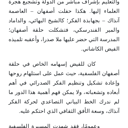
الكاشاني
والتعليم بإشراف مباشر من الدولة وتشجيع هجرة
الفلسفية
العلماء إليها. هكذا حفلت أصفهان – العاصمة
والكلامية
آنذاك – بجهابذة الفكر؛ كالشيخ البهائي، والداماد
والمير الفندرسكي، فتشكلت حلقة أصفهان؛
المدرسة التي حضر عليها ملا صدرا، وأعقبه تلميذه
الفيض الكاشاني.
كان للفيض إسهامه الخاص في حلقة
أصفهان الفلسفية، حيث عمل على استلهام روحها
وإعادة تشكيل وتنظيم الفكر الصدرائي في أهم
أبعاده وتشعباته، ولا يمكن فهم أهمية هذا الدور ما
لم ندرك الخط البياني التصاعدي لحركة الفكر
آنذاك، وسعة الأفق الثقافي الذي احتكم عليه.
وعمومًا، فقد شهدت المسيرة الفلسفية