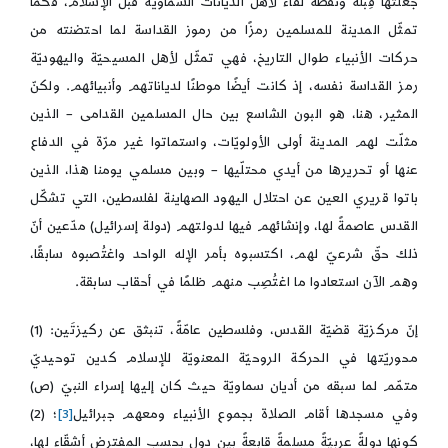
جعلتها قِبلةً ونقطة لقاء لأهل الديانات السماويّة قبل الإسلام، فكما
تمثّل المدينة للمسلمين رمزًا من رموز القداسة لما احتضنته من
حركات الأنبياء طوال التاريخ، فهي تمثّل لأهل المسيحيّة واليهوديّة
رمز القداسة نفسه، إذ كانت أيضًا موطنًا لدياناتهم وأنبيائهم. ولكنّ
المثير، هنا، هو البون الشاسع بين حال المسلمين القدامى – الذين
مثلّت لهم المدينة أولى الأولويّات، واستماتوا غير مرّة في الدفاع
عنها أو تحريرها من أيدي محتلّيها – وبين مسلمي يومنا هذا، الذين
باتوا قريري العين عن احتلال اليهود الصهاينة لفلسطين، التي تشكّل
القدس عاصمةً لها، وإنشائهم فيها لدولتهم (دولة إسرائيل) مدّعين أنّ
ذلك حقّ شرعيّ لهم، اكتسبوه بأمر الإله الواحد واغتُصبوه سابقًا،
وهم الآن استعادوا ما اغتُصِب منهم ظلمًا في أحقاب سابقة.
إنّ مركزيّة قضيّة القدس، وفلسطين عامّةً، تنبثق عن ركيزتَين: (1)
محوريّتها في الحركة الروحيّة المعنويّة للإسلام كدين توحيديّ
متمّم لما سبقه من أديان سماويّة حيث كان إليها إسراء النبيّ (ص)
وفي مسجدها أقام الصلاة بجموع الأنبياء ومعهم جبرائيل
[3]
؛ (2)
كونها دولةً عربيّةً مسلمةً قابعةً بين دول بحسب المفترض أشقّاء لها،