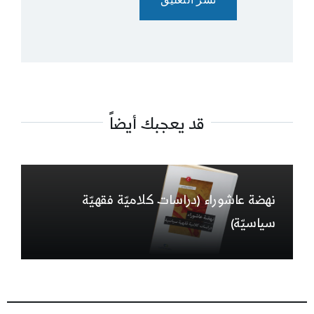
قد يعجبك أيضاً
نهضة عاشوراء (دراسات كلاميّة فقهيّة
سياسيّة)