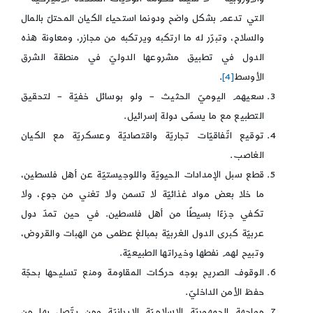
التي تدعم بشكل واضح ودونما استحياء الكيان المحتلّ بالمال
والسلاح، وتبرّر له ما ارتكبه ويرتكبه من مجازر، ومعاونة هذه
الدول في تطبيق مشروعها الدوليّ في منطقة الشرق
الأوسط
[4]
.
سعيهم اليوميّ الحثيث – ولو بوسائل خفيّة – لتحقيق
التطبيع مع ما يسمّى دولة إسرائيل.
توقيع اتّفاقيّات تجاريّة واقتصاديّة وعسكريّة مع الكيان
الغاصب.
قطع سبل الإمدادات الحيويّة واللوجيستيّة عن أهل فلسطين،
ما خلا بعض مواد غذائيّة لا تسمن ولا تغني من جوع، ولا
تكفي جزءًا بسيطًا من أهل فلسطين. في حين تمدّ دول
عربيّة كبرى الدول الغربيّة بمبالغ عظمى من الهبات والقروض،
وتبيح لهم نفطها وخيراتها الطبيعيّة.
الوقوف الصريح بوجه حركات المقاومة ومنع تسليحها بحجّة
حفظ الأمن الداخليّ.
مواجهة الجمهوريّة الإسلاميّة الإيرانيّة ومن يتّصل بها من