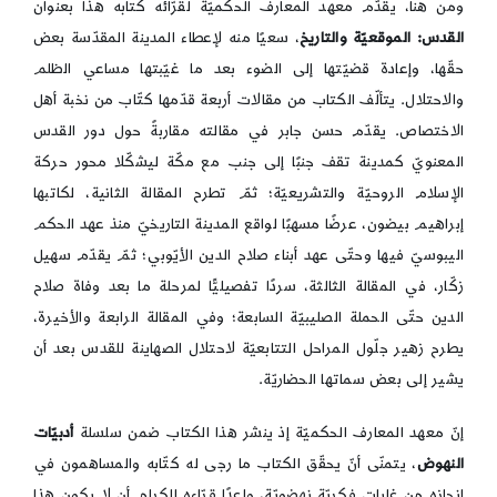
ومن هنا، يقدّم معهد المعارف الحكميّة لقرّائه كتابه هذا بعنوان
القدس: الموقعيّة والتاريخ
، سعيًا منه لإعطاء المدينة المقدّسة بعض
حقّها، وإعادة قضيّتها إلى الضوء بعد ما غيّبتها مساعي الظلم
والاحتلال. يتألّف الكتاب من مقالات أربعة قدّمها كتّاب من نخبة أهل
الاختصاص. يقدّم حسن جابر في مقالته مقاربةً حول دور القدس
المعنويّ كمدينة تقف جنبًا إلى جنب مع مكّة ليشكّلا محور حركة
الإسلام الروحيّة والتشريعيّة؛ ثمّ تطرح المقالة الثانية، لكاتبها
إبراهيم بيضون، عرضًا مسهبًا لواقع المدينة التاريخيّ منذ عهد الحكم
اليبوسيّ فيها وحتّى عهد أبناء صلاح الدين الأيّوبي؛ ثمّ يقدّم سهيل
زكّار، في المقالة الثالثة، سردًا تفصيليًّا لمرحلة ما بعد وفاة صلاح
الدين حتّى الحملة الصليبيّة السابعة؛ وفي المقالة الرابعة والأخيرة،
يطرح زهير جلّول المراحل التتابعيّة لاحتلال الصهاينة للقدس بعد أن
يشير إلى بعض سماتها الحضاريّة.
إنّ معهد المعارف الحكميّة إذ ينشر هذا الكتاب ضمن سلسلة
أدبيّات
النهوض
، يتمنّى أنّ يحقّق الكتاب ما رجى له كتّابه والمساهمون في
إنجازه من غايات فكريّة نهضويّة، واعدًا قرّاءه الكرام أن لا يكون هذا