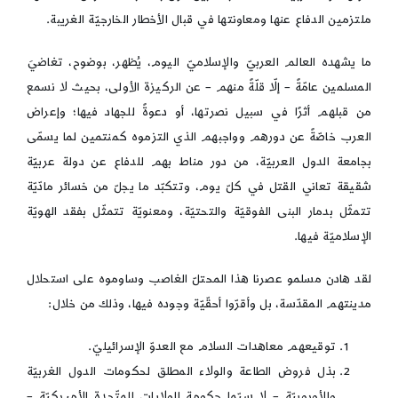
ملتزمين الدفاع عنها ومعاونتها في قبال الأخطار الخارجيّة الغريبة.
ما يشهده العالم العربيّ والإسلاميّ اليوم، يُظهر، بوضوح، تغاضيَ
المسلمين عامّةً – إلّا قلّةً منهم – عن الركيزة الأولى، بحيث لا نسمع
من قبلهم أثرًا في سبيل نصرتها، أو دعوةً للجهاد فيها؛ وإعراض
العرب خاصّةً عن دورهم وواجبهم الذي التزموه كمنتمين لما يسمّى
بجامعة الدول العربيّة، من دور مناط بهم للدفاع عن دولة عربيّة
شقيقة تعاني القتل في كلّ يوم، وتتكبّد ما يجلّ من خسائر مادّيّة
تتمثّل بدمار البنى الفوقيّة والتحتيّة، ومعنويّة تتمثّل بفقد الهويّة
الإسلاميّة فيها.
لقد هادن مسلمو عصرنا هذا المحتلّ الغاصب وساوموه على استحلال
مدينتهم المقدّسة، بل وأقرّوا أحقّيّة وجوده فيها، وذلك من خلال:
توقيعهم معاهدات السلام مع العدوّ الإسرائيليّ.
بذل فروض الطاعة والولاء المطلق لحكومات الدول الغربيّة
والأوروبيّة – لا سيّما حكومة الولايات المتّحدة الأميركيّة –