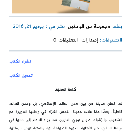
بقلم
مجموعة من الباحثين
نشر في : يونيو 21, 2016
on
التصنيفات:
إصدارات
التعليقات 0
القدس
الموقعية
والتاريخ
لشراء الكتاب
تحميل الكتاب
كلمة المعهد
لم تعانِ مدينة من بين مدن العالم الإسلاميّ، بل ومدن العالم
قاطبةً، بعضًا ممّا عانته مدينة القدس الغرّاء في رحلتها المريرة مع
الشعوب والأقوام طوال سِنِيّ التاريخ. فما يراه الناظر إلى حالها في
يومنا الحاليّ، من اضطهاد اليهود الصهاينة لها، واستباحتهم حرماتها،