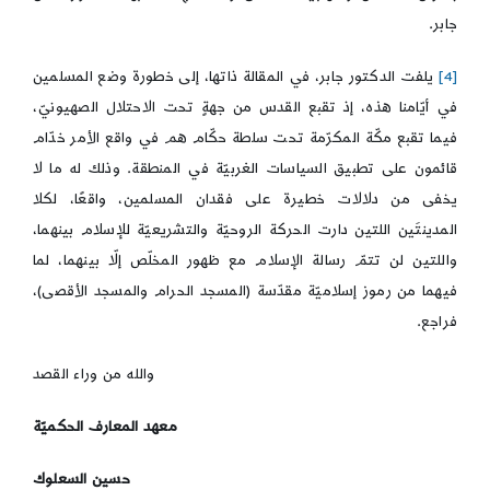
جابر.
[4]
يلفت الدكتور جابر، في المقالة ذاتها، إلى خطورة وضع المسلمين
في أيّامنا هذه، إذ تقبع القدس من جهةٍ تحت الاحتلال الصهيونيّ،
فيما تقبع مكّة المكرّمة تحت سلطة حكّام هم في واقع الأمر خدّام
قائمون على تطبيق السياسات الغربيّة في المنطقة. وذلك له ما لا
يخفى من دلالات خطيرة على فقدان المسلمين، واقعًا، لكلا
المدينتَين اللتين دارت الحركة الروحيّة والتشريعيّة للإسلام بينهما،
واللتين لن تتمّ رسالة الإسلام مع ظهور المخلّص إلّا بينهما، لما
فيهما من رموز إسلاميّة مقدّسة (المسجد الحرام والمسجد الأقصى)،
فراجع.
والله من وراء القصد
معهد المعارف الحكميّة
حسين السعلوك