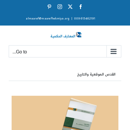
Ski
Pinterest
Instagram
Facebook
X
t
almaaref@maarefhekmiya.org
|
009615462191
conten
Go to...
القدس الموقعية والتاريخ