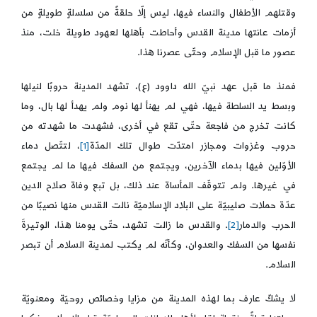
وقتلهم الأطفال والنساء فيها، ليس إلّا حلقةً من سلسلةٍ طويلةٍ من
أزمات عانتها مدينة القدس وأحاطت بأهلها لعهود طويلة خلت، منذ
عصور ما قبل الإسلام وحتّى عصرنا هذا.
فمنذ ما قبل عهد نبيّ الله داوود (ع)، تشهد المدينة حروبًا لنيلها
وبسط يد السلطة فيها، فهي لم يهنأ لها نوم ولم يهدأ لها بال، وما
كانت تخرج من فاجعة حتّى تقع في أخرى، فشهدت ما شهدته من
حروب وغزوات ومجازر امتدّت طوال تلك المدّة
[1]
، لتتّصل دماء
الأوّلين فيها بدماء الآخرين، ويجتمع من السفك فيها ما لم يجتمع
في غيرها. ولم تتوقّف المأساة عند ذلك، بل تبع وفاة صلاح الدين
عدّة حملات صليبيّة على البلاد الإسلاميّة نالت القدس منها نصيبًا من
الحرب والدمار
[2]
. والقدس ما زالت تشهد، حتّى يومنا هذا، الوتيرةَ
نفسها من السفك والعدوان، وكأنّه لم يكتب لمدينة السلام أن تبصر
السلام.
لا يشكّ عارف بما لهذه المدينة من مزايا وخصائص روحيّة ومعنويّة