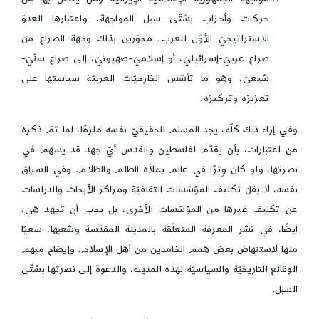
حركات وأحزاب بشتّى سبل المواجهة، واعتبارها العدوّ
الاستراتيجيّ الأوّل للعرب. محوّرين بذلك وجهة الصراع من
صراع عربيّ-إسرائيليّ، أو إسلاميّ-صهيونيّ، إلى صراع سنّيّ-
شيعيّ، وهو ما تأسّس الخارجيّات الغربيّة سياستها على
تعزيزه وتركيزه.
وفي إزاء ذلك كلّه، يجد المسلم الحقيقيّ نفسه ملزمًا، لما تمّ ذكره
من اعتبارات، بأن يقدّم لفلسطين والقدس أيّ جهد قد يسهم في
نصرتها، ولو كان وِترًا في عالم يملأه الظلم والظلام. وفي السياق
نفسه، لا يقلّ تكليف المؤسّسات الثقافيّة ومراكز الأبحاث والدراسات
عن تكليف غيرها من المؤسّسات الأخرى، بل يجب أن تجهد هي،
أيضًا، في نشر المعرفة المتعلّقة بالمدينة المقدّسة وشعبها، سعيًا
منها لاستنهاض بعض همم الخامدين من أهل الإسلام، وإيضاح مبهم
الوقائع التاريخيّة والسياسيّة لهذه المدينة، والدعوة إلى نصرتها بشتّى
السبل.