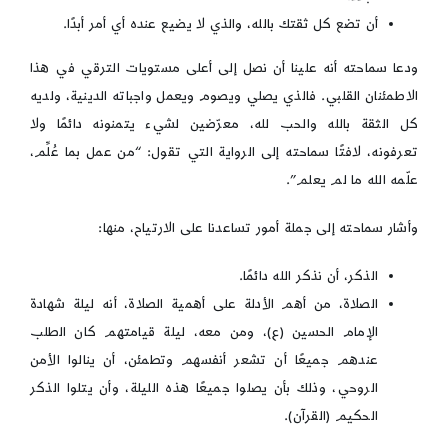
أن تضع كل ثقتك بالله، والذي لا يضيع عنده أي أمر أبدًا.
ودعا سماحته أنه علينا أن نصل إلى أعلى مستويات الترقي في هذا
الاطمئنان القلبي. فالذي يصلي ويصوم ويعمل واجباته الدينية، ولديه
كل الثقة بالله والحب لله، معرّضين لشيء يتمنونه دائمًا ولا
تعرفونه، لافتًا سماحته إلى الرواية التي تقول: “من عمل بما عُلِّم،
علّمه الله ما لم يعلم”.
وأشار سماحته إلى جملة أمور تساعدنا على الارتياح، منها:
الذكر، أن نذكر الله دائمًا.
الصلاة، من أهم الأدلة على أهمية الصلاة، أنه ليلة شهادة
الإمام الحسين (ع)، ومن معه، ليلة قيامتهم كان الطلب
عندهم جميعًا أن تشعر أنفسهم وتطمئن، أن ينالوا الأمن
الروحي، وذلك بأن يصلوا جميعًا هذه الليلة، وأن يتلوا الذكر
الحكيم (القرآن).