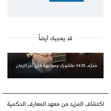
قد يعجبك أيضاً
محرّم 1435-عاشوراء ومواجهة فتن آخر الزمان
اكتشاف المزيد من معهد المعارف الحكمية