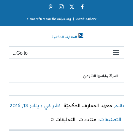
Ski
Pinterest
Instagram
Facebook
X
t
almaaref@maarefhekmiya.org
|
009615462191
conten
Go to...
المرأة ولباسها الشرعيّ
بقلم
معهد المعارف الحكميّة
نشر في : يناير 13, 2016
on
التصنيفات:
منتديات
التعليقات 0
المرأة
ولباسها