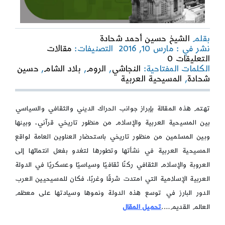
بقلم
الشيخ حسين أحمد شحادة
نشر في : مارس 10, 2016
التصنيفات:
مقالات
on
التعليقات 0
المسيحية
الكلمات المفتاحية:
النجاشي
,
الروم
,
بلاد الشام
,
حسين
العربية
شحادة
,
المسيحية العربية
مقاربة
قرآنية
ـ
تهتم هذه المقالة بإبراز جوانب الحراك الديني والثقافي والسياسي
تاريخية
بين المسيحية العربية والإسلام من منظور تاريخي قرآني، وبينها
وبين المسلمين من منظور تاريخي باستحضار العناوين العامة لواقع
المسيحية العربية في نشأتها وتطورها لتغدو بفعل انتمائها إلى
العروبة والإسلام الثقافي ركنًا ثقافيًا وسياسيًا وعسكريًا في الدولة
العربية الإسلامية التي امتدت شرقًا وغربًا، فكان للمسيحيين العرب
الدور البارز في توسع هذه الدولة ونموها وسيادتها على معظم
العالم القديم….
تحميل المقال