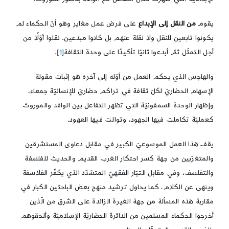
يقوم
من النقل إلى الإبداع
على فرض عمل مغاير وهو أنّ الحكماء لم
يكونوا تابعين للنقل ولا نقلة عنهم بل كانوا مبدعين. نقلوا أوّلًا من
أجل التمثّل ثمّ أبدعوا ثانيًا تأكيدًا على وحدة الثقافة
[1]
.
والهاجس الذي يحكم العمل من أوّله إلى آخره هو إثبات مقولة
الإسهام الحضاريّ لكلّ ثقافة في تراكم حضاريّ للإنسانيّة جمعاء،
وإظهار الوحدة السمفونيّة التي تظهر التفاعل بين الوافد والموروث
كعمليّة تكاملت فيها الجهود، وتوالت فيها العهود.
يقف هذا العمل الموسوعيّ الكبير في مقابل دعاوى المستشرقين
والمتغرّبين من جهة كسر احتكار الغرب القديم والحديث للفلسفة
والتفلسف، وفي مقابل التيّار الفقهيّ المتشدّد الذي يكفّر الفلاسفة
وينهى عن الكلام، كما يحاول ترشيد منهج بعض الباحثين الكبار في
مقاربة هذه المسألة من جهة الغيرة الزائدة على الشرق من الّذين
أخرجوا الحكماء المسلمين من الدائرة الحضاريّة الإسلاميّة وألحقوهم