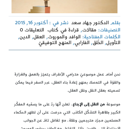
بقلم
الدكتور جهاد سعد
نشر في : أكتوبر 16, 2015
on
التصنيفات:
مقالات
,
قراءة في كتاب
التعليقات 0
المنهج
الكلمات المفتاحية:
الوافد والموروث
,
العقل
,
الدين
,
التأويليّ
التأويل
,
الخَلق
,
الفارابي
,
المنهج التوفيقيّ
للدكتور
حسن
حنفي
في
“النقل
نحن أمام عمل موسوعيّ مترامي الأطراف يتميّز بالعمق والغزارة
والإبداع”
والقوّة في التمسك بمنهج إعادة بناء العقل، عبر السفر فيما يمكن
تسميته بعقل النقل ونقل العقل.
موسوعة
من النقل إلى الإبداع
، تعلن أنّها ردّ على ما يسمّيه المفكّر
الكبير بظاهرة التشكّل الكاذب التي حرصت على أن تظهر الحكماء
المسلمين مجرّد مترجمين ونقلة، مع تغافل تامّ عن الجوانب
الإبداعيّة التي ظهرت خلال التفاعل مع الوافد بحضور الموروث.