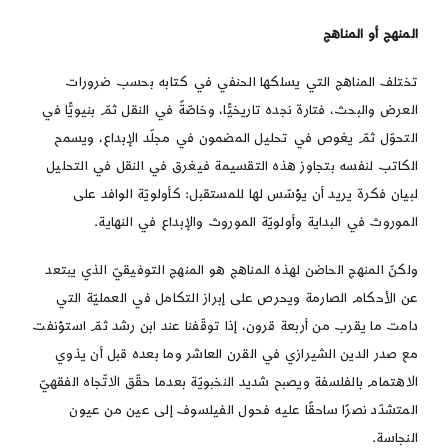
المنهج أو المناهج
تختلف المناهج التي يسلكها الحنفي في كتابه بحسب ضرورات
العرض والبحث، فتارة نجده تاريخيًّا، وخاصّةً في النقل ثمّ بنيويًّا في
التحوّل ثمّ يغوص في تحليل المضمون في مجلّد الإبداع، ويسمح
الكاتب لنفسه بتجاوز هذه التقسيمة فيغرق في النقل في التحليل
لبيان فكرة يريد أن يؤسّس لها للمستقبل: كأولويّة الوافد على
الموروث في البداية وأولويّة الموروث والإبداع في النهاية.
ولكنّ المنهج الحاضن لهذه المناهج هو المنهج التوفيقيّ الذي يبتعد
عن الأحكام الصارمة ويحرص على إبراز التكامل في العمليّة التي
دامت ما يقرب من أربعة قرون، إذا توقّفنا عند ابن رشد ثمّ استؤنفت
مع صدر الدين الشيرازي في القرن العاشر وما بعده قبل أن يذوي
الاهتمام بالفلسفة ويصبح شديد النخبويّة بعدما حقّق الاتّجاه الفقهيّ
المتشدّد نصرًا ساحقًا عليه فحول الفيلسوف إلى عين من عيون
النجاسة.