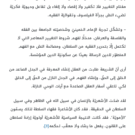
مفتاح التغيير فلا تكفير ولا إقصاء ولا إلغاء بل تفاعل وحيويّة فكريّة
تضيء النصّ بجرأة الفيلسوف وتقوائيّة الفقيه.
– وتشكّل تجربة الإمام الخمينيّ وشخصيّته الجامعة بين الفقه
والفلسفة والعرفان، مدخلًا لفهم شروط التغيير المعاصر التي لا
تكتمل إلّا بتحرير الفقيه من السلطان، ومصالحة النصّ مع الفهم
المتطوّر للدين الرسالة بعيدًا عن سكونيّة الدين المؤسّسة.
أرى أنّ الشريعة طلبت من العقل إنشاء المعرفة في الجدل الصاعد من
الخلق إلى الحقّ، وإنشاء الفهم في الجدل النازل من الحقّ إلى الخلق
لكي تلتقي أسفار العقل الصاعدة مع آيات الوحي النازلة.
لقد ضحّت الأشعريّة بالإنسان في سبيل الله في الظاهر وفي سبيل
السلطان في الحقيقة. فقد كان الأشاعرة فقهاء السلطة لذلك يسمّون
’الأمويّة‘. فقد كانت النتيجة السياسيّة للأشعريّة أولويّة إرادة لسلطان
على القانون، يفعل ما يشاء ولا معقّب لحكمه
[3]
.