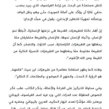
للنصّ مستمدّة من البحث عن إرادة الفيلسوف الذي يريد بحسب
حنفي غالبًا أن يؤكّد على أصالة الموروث حتّى وهو ينقل الوافد
ويتمثّله تمهيدًا للتنظير الإبداعيّ، يقول في مجلّد الإبداع:
إنّ أهمّ دلالة للطبيعيّات القديمة هي نزعتها الإنسانيّة، اتّجاهًا نحو
الإنسان، واتّجاه الإنسان نحوها، فالإنسان والطبيعة متضايفان ممّا
يحفظها من الطبيعيّات اللاإنسانيّة، سبب التلوّث والتصحّر، كما أنّ
الطبيعة مفتوحة ممّا يحفظهما من الطبيعيّات النسبيّة الخالية من
القيمة ومن الله-الأقنوم”.
وهذه كما يظهر استفادة معاصرة من طبيعيّات ابن سينا، “فالمهمّ
هو الرؤية لا الحدث، والمنهج لا الموضوع، والمقدّمات لا النتائج”.
وفي محاولة للتركيز على الفرادة والأصالة، يذكر الكاتب عقب ذكر
النصوص المطوّلة عدد المرّات التي ورد فيه اسم الفيلسوف اليونانيّ
ويعتبر ذلك مؤشّرًا لعدم انبهار الحكيم العربيّ باليونانيّ ومضيه في
شخصنة الوافد على الرغم من أنّ هناك عوامل أخرى قد تسبّب هذا