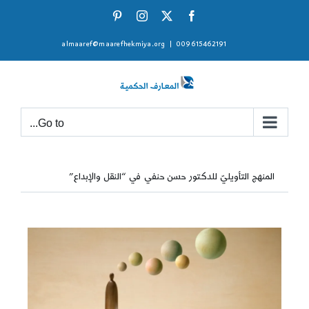
Ski
Pinterest
Instagram
Facebook
X
t
almaaref@maarefhekmiya.org
|
009615462191
conten
Go to...
المنهج التأويليّ للدكتور حسن حنفي في “النقل والإبداع”