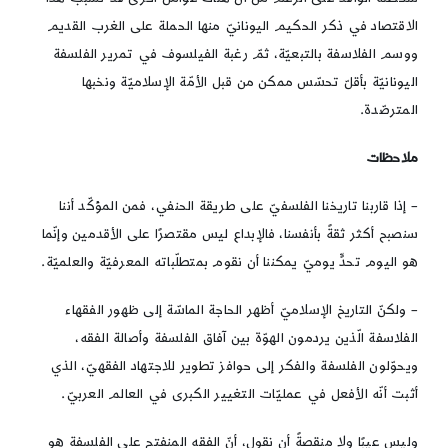
الاقتصاد في ذكر الحكيم اليونانيّ منها الحملة على الغرب القديم
ووسم الفلاسفة بالتبعيّة، ثمّ رغبة الفيلسوف في تمرير الفلسفة
اليونانيّة بأقلّ تحسّس ممكن من قبل الأمّة الإسلاميّة ونخبها
المترصّدة.
ملاحظات
– إذا قاربنا تاريخنا الفلسفيّ على طريقة الحنفي، فمن المؤكّد أننا
سنصبح أكثر ثقةً بأنفسنا، فالإبداع ليس مقتصرًا على الأقدمين وإنّما
هو اليوم تحدٍّ يوميّ يمكننا أن نقوم بمتطلّباته المعرفيّة والعلميّة.
– ولكنّ التاريخ الإسلاميّ أظهر الحاجة الماسّة إلى ظهور الفقهاء
الفلاسفة الّذين يردمون الهوّة بين آفاق الفلسفة وأصالة الفقه،
ويحوّلون الفلسفة والفكر إلى حوافز تطوير للاجتهاد الفقهيّ، الذي
أثبت أنّه الأفعل في عمليّات التغيير الكبرى في العالم العربيّ.
وليس عيبًا ولا منقصةً أن نقول، أنّ الفقه المنفتح على الفلسفة هو