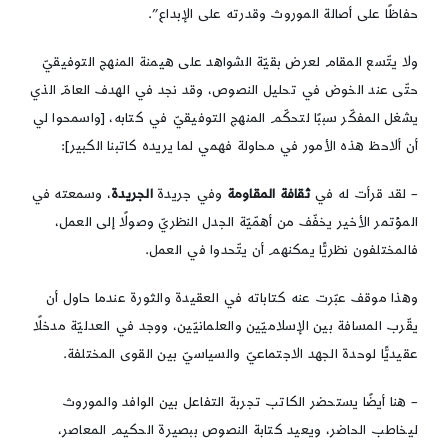
حفاظًا على أصالة الموروث وقدرته على الإبداع”.
ولا يتّسع المقام لعرض بقيّة الشواهد على هيمنة المنهج التوفيقيّ
حتّى عند الخوض في تحليل النصوص، وقد نجد في الهدف العامّ الذي
يشغل المفكّر سببًا لتحكّم المنهج التوفيقيّ في كتابه، [واسمحوا لي
أن ألاحظ هذه الأمور في محاولة فهمي لما يريده كاتبنا الكبير]:
– لقد قرأت له في
ثقافة المقاومة
وفي جريدة
الجريدة
، وسمعته في
المؤتمر الأخير يخفّف من أهمّيّة الجدل النظريّ وصولًا إلى العمل،
فالمختلفون نظريًّا يمكنهم أن يتّحدوا في العمل.
وهذا موقف عبّرت عنه كتاباته في العقيدة والثورة عندما حاول أن
يقّرب المسافة بين الإسلاميّين والعلمانيّين، ووجد في العدليّة مدخلًا
عقيديًّا لوحدة الجهد الاجتماعيّ والسياسيّ بين القوى المختلفة.
– هنا أيضًا يستحضر الكاتب تجربة التفاعل بين الوافد والموروث
ليخاطب الحاضر، ويعيد كتابة النصوص ببصيرة الحكيم المعاصر،