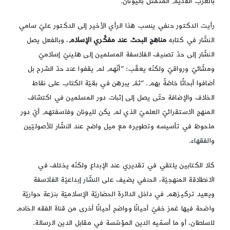
بالغرب القديم المتمثّل باليونان.
رأيت الدكتور حنفي ينسب هذا الرأي الأخير إلى الدكتور عليّ سامي
النشّار في كتابه
مناهج البحث عند مفكّري الإسلام
، وبالفعل يصل
النشّار إلى حدّ تصنيف الفلاسفة المسلمين إلى هلينيّ إسلاميّ
ومشّائيّ ورواقيّ ولكنّه يعقّب: “أنّهم لم يقفوا عند حدّ الشرح بل
أضافوا أبحاثًا خاصّةً بهم. “ثمّ يبرهن في بقيّة الكتاب على نقاط
الخلاف والإضافة حتّى يصل إلى إثبات دور المسلمين في اكتشاف
المنهج الاستقرائيّ العلميّ الذي لم يكن لليونان وفلسفتهم أيّ دور
ملحوظ في تأسيسه وتطويره مع ميل واضح عند النشّار للأصوليّين
والفقهاء.
كلا الكتابين يلتقي في تقديري عند الإبداع ولكنّه يختلف في
الانطلاقة المنهجيّة، الحنفي يضيف على النشّار إبداعيّة الفلاسفة
ويعيد تركيزهم في داخل الدائرة الحضاريّة الإسلاميّة بنزعة حواريّة
واضحة فيها غمز خفيّ أحيانًا وواضح أحيانًا أخرى من قناة الفقه الخادم
للسلطان، أو ما أسمّيه الدين المؤسّسة في مقابل الدين الرسالة.