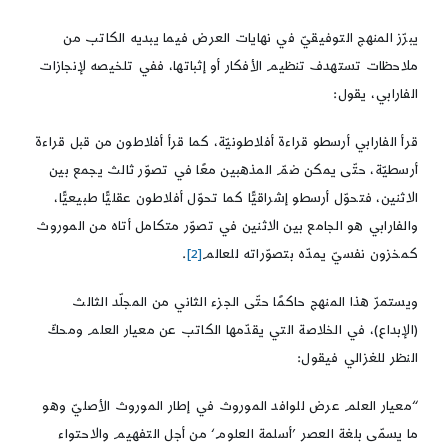
يبرّز المنهج التوفيقيّ في نهايات العرض فيما يبديه الكاتب من
ملاحظات تستهدف تنظيم الأفكار أو إثباتها، ففي تلخيصه لإنجازات
الفارابي، يقول:
قرأ الفارابي أرسطو قراءة أفلاطونيّة، كما قرأ أفلاطون من قبل قراءة
أرسطيّة، حتّى يمكن ضمّ المذهبين معًا في تصوّر ثالث يجمع بين
الاثنين، فتحوّل أرسطو إشراقيًّا كما تحوّل أفلاطون عقليًّا طبيعيًّا،
والفارابي هو الجامع بين الاثنين في تصوّر متكامل أتاه من الموروث
كمخزون نفسيّ يمدّه بتصوّراته للعالم
[2]
.
ويستمرّ هذا المنهج حاكمًا حتّى الجزء الثاني من المجلّد الثالث
(الإبداع)، في الخلاصة التي يقدّمها الكاتب عن معيار العلم ومحكّ
النظر للغزالي فيقول:
“معيار العلم عرض للوافد الموروث في إطار الموروث الأصليّ وهو
ما يسمّى بلغة العصر ’أسلمة العلوم‘ من أجل التفهيم والاحتواء