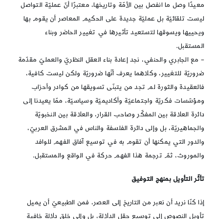
معيدًا وصل ما انفصل بين الأمّة وتاريخها، معتبرًا أنّ عمليّة التواصل
ليست تلقائيّة بل عمليّة جديدة على الحكيم المعاصر أن يقوم بها
ويحييها ويسوقها لتستعيد تأثيرها في تغيير الحاضر وبناء
المستقبل.
– مع الجابري والحنفي، نجد إعادة بناء العقل النظريّ والعمليّ مقدّمة
ضروريّة للتغيير، وكلاهما يعرف أنّها ضروريّة ولكن ليست كافية،
فالعقيدة والثورة لم تجد من يتبنّى تسويقها من كوادر وأحزاب
ومؤسّسات فكريّة واجتماعيّة وأكاديميّة وسياسيّة، ممّا يعيدنا إلى
دائرة العلاقة بين المفكّر وصاحب القرار، والعلاقة بين النخبويّة
والجماهيريّة، بل وإلى دائرة الفلسفة والناس في المشرق العربيّ،
والدور التي يمكنها أن تقوم به في توسيع آفاق الفهم للوافد
والموروث، ثمّ ترجمة هذا الفهم حركة في الواقع والمستقبل.
تأثّر التأويل بمنهج التوفيق
إذا كنّا نريد أن نعبر من التاريخ إلى العصر، فمن الطبيعيّ أن يميل
تأويل النصوص إلى توسيع حقل الدلالة، بل وإلى خلق دلالة خافية