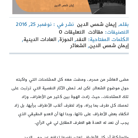
بقلم
إيمان شمس الدين
نشر في : نوفمبر 25, 2016
on
التصنيفات:
مقالات
التعليقات 0
النقد:
الكلمات المفتاحية:
النقد
,
الحوزة
,
العادات الدينية
,
بنيته
إيمان شمس الدين
,
الشعائر
ومرتكزاته
وإشكالياته
مضى العاشر من محرم، ومضت معه كل المشاحنات التي واكبته
حول موضوع الشعائر. لكن لم تمض الآثار النفسية التي ترتبت على
تلك المشاحنات، حيث زادت الهوة بين كثير من الأطراف، وزاد
تمسك كل طرف بما يراه، وزاد تطرف أغلب الأطراف برأيها، بل زاد
انكفاء بعض الأطراف على ذاتها، وبدا لها أن العدو الحقيقي الذي
يجب أن نعد له العدة هو الطرف المقابل لي في الرأي.
والمشكلة أن كل الأطراف تعتبر نفسها تدافع عن حمى الدين