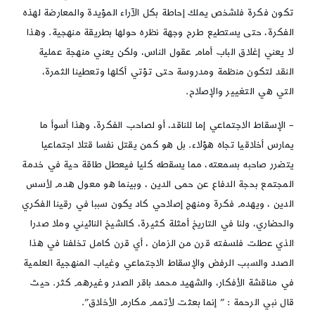
تكون فكرة فلشخص يملك إحاطة بكل الآراء المؤيدة والمعارضة لهذه
الفكرة، حتى يستطيع طرح وجهة نظره حولها بطريقة منهجية. وهذا
لا يعني إغلاق الباب أمام عقول الناس، ولكن يعني منهجة عملية
النقد لتكون منظمة ومدروسة حتى تؤتي أكلها وتعطينا الثمرة،
التي هي التغيير والإصلاح.
– الإسقاط الاجتماعي إما للناقد، أو لصاحب الفكرة، وهذا أسوأ ما
يمارس أخلاقيا تجاه هؤلاء. بل هو كمن يقتل نفسا قتلا اجتماعيا
يتضرر صاحبه بسمعته، مما يسقطه كليا فيعطل طاقة حية في خدمة
المجتمع بحجة الدفاع عن حمى الدين ، وبينما هو معول هدم لأسس
الدين ، ويهدم فكرة ومنهج إصلاحي كاد يكون سببا في رقينا الفكري
والحضاري، ولنا في التاريخ أمثلة كثيرة، كالشيخ النائيني وملا صدرا
الذي عطلت فلسفته قرن من الزمان ، أي قرن كامل تخلفنا في هذا
الصدد والسبب الرفض والإسقاط الاجتماعي وغياب المنهجية العلمية
في مناقشة الأفكار، والشهيد محمد باقر الصدر وغيرهم كثر. حيث
قال نبي الرحمة : ” إنما بعثت لأتمم مكارم الأخلاق”.