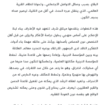
البقاع، بسبب وسائل التواصل الاجتماعي، وتحولنا لنظام القرية
العالمي، الذي ينتقل عبره الحدث في أقل من الثانية، ليصبح صداه
بحجم الكون.
هذه الخطوات يتقدمها ميثاق شرف تتعهد فيه الأطراف ببناء لبنة
للإصلاح على أساس منهجي يحاول دراسة الأفكار والرؤى من قبل أهل
التخصص دون المساس بأصحابها، ويأخذ على عاتقه مهمة بناء أدوات
التفكير الناقد لدى الجمهور، للارتقاء بوعيه لتحديد معالم العلاقة
بينه وبين المؤسسة الدينية، وإعادة رسمها على قاعدة متينة، تحفظ
للمؤسسة الدينية مكانتها العلمية، وتماسكها لتكون سدا منيعا من
أي محاولات اختراق، وهو ما يتم من خلال سد الثغرات في جسدها،
والنهوض بها منهجيًا وعلميًا، وتحفظ للمكلف وعيه الحارس له من
الانحراف، وتعيد لعقله الرشد الذي يمكنه من تفعيل قاعدة الحسن
والقبح العقليين، ليعرف متى يحتاج إلى فتوى ومتى يمكنه تشخيص
الواقع هو بنفسه دون العودة للفقيه.