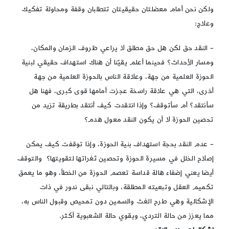
ولكن نحن أمام معضلتان حقيقيتان تتطلبان وقفة ومحاولة تفكيك
وعلاج:
– النقد حق لكن هل حق مطلق لا يراعي ظروف الزمان والمكان،
ومسار الأحداث؟ فحينما أعلم يقيًنا أن هناك استهداف حقيقي لبنية
الحوزة العلمية من جهة، وعلاقة الناس بالحوزة العلمية من جهة
أخرى، التي هي علاقة راسخة عجزت أمامها قوى كبرى، فهنا هل
سأنتقد؟ أم سأتوقف؟ وإذا انتقدت كيف أنتقد بطريقة تزيد من
تحصين الحوزة لا أن يكون النقد معول هدم؟
– عدم النقد بحجة استهداف بنية الحوزة، وإذا توقفت كيف يمكن
إصلاح الخلل في مسيرة الحوزة وتحصين ثغراتها لتقويتها؟ والتوقف
أيضا يعني إضفاء هالة قداسة تعصم الحوزة من الخطأ، وهو ما يعمق
تكميم العقل وتبعيته المطلقة، وبالتالي نبقى ندور في ذات
الإشكالية وهي طرح الغث والسمين دون تمحيص وقبول الناس به،
مما يعزز من حالة التردي، ويقوي حالة الشعبوية أكثر.