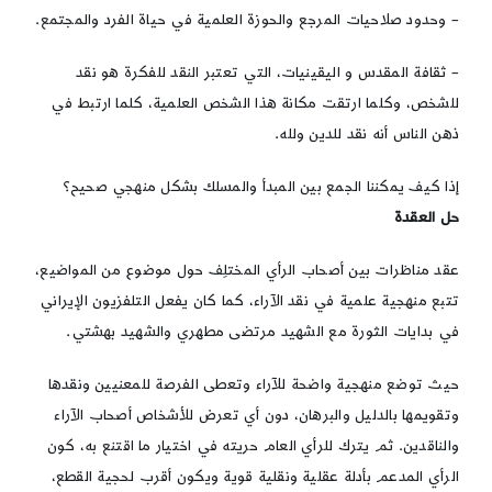
– وحدود صلاحيات المرجع والحوزة العلمية في حياة الفرد والمجتمع.
– ثقافة المقدس و اليقينيات، التي تعتبر النقد للفكرة هو نقد
للشخص، وكلما ارتقت مكانة هذا الشخص العلمية، كلما ارتبط في
ذهن الناس أنه نقد للدين ولله.
إذا كيف يمكننا الجمع بين المبدأ والمسلك بشكل منهجي صحيح؟
حل العقدة
عقد مناظرات بين أصحاب الرأي المختلِف حول موضوع من المواضيع،
تتبع منهجية علمية في نقد الآراء، كما كان يفعل التلفزيون الإيراني
في بدايات الثورة مع الشهيد مرتضى مطهري والشهيد بهشتي.
حيث توضع منهجية واضحة للآراء وتعطى الفرصة للمعنيين ونقدها
وتقويمها بالدليل والبرهان، دون أي تعرض للأشخاص أصحاب الآراء
والناقدين. ثم يترك للرأي العام حريته في اختيار ما اقتنع به، كون
الرأي المدعم بأدلة عقلية ونقلية قوية ويكون أقرب لحجية القطع،