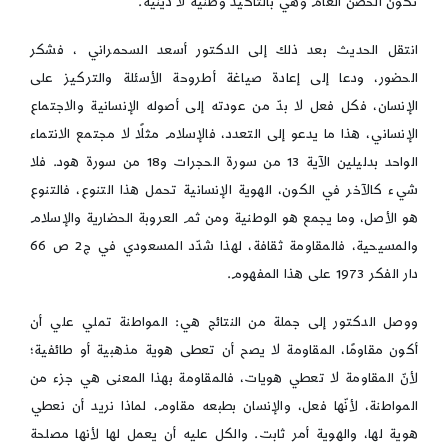
تكون الحضن العام وهي بالتأكيد وطنية لا دينية.
انتقل الحديث بعد ذلك إلى الدكتور أسعد السحمراني ، فشكر
الحضور، ودعا إلى إعادة صياغة أطروحة الأسئلة والتركيز على
الإنسان، فكل فعل لا بدّ من عودته إلى أصوله الإنسانية والاجتماع
الإنساني، هذا ما يدعو إلى التعدد، فالإسلام مثلًا لا مجتمع الانتماء
الواحد بدليلين الآية 13 من سورة الحجرات و18 من سورة هود. فلا
شيء كالآخر في الكون، الهوية الإنسانية تحمل هذا التنوع، فالتنوع
هو الأصل، وما يجمع هو الوطنية ومن ثم العروبة الحضارية والإسلام
والمسيحية، فالمقاومة ثقافة، لهذا شدّد المسعودي في ج2 ص 66
دار الفكر 1973 على هذا المفهوم.
ووصل الدكتور إلى جملة من النتائج هي: المواطنة تملي علي أن
أكون مقاومًا، المقاومة لا يصح أن تعطى هوية مذهبية أو طائفية؛
لأنّ المقاومة لا تعطي هويات، فالمقاومة بهذا المعنى هي جزء من
المواطنة، لأنّها فعل، والإنسان بطبعه مقاوم، لماذا نريد أن نعطي
هوية لها، والهوية أمر ثابت. والكل عليه أن يعمل لها لأنها مصلحة