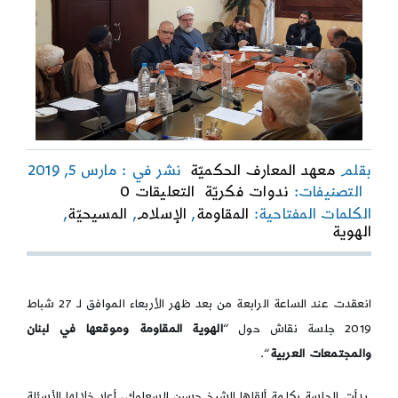
بقلم
معهد المعارف الحكميّة
نشر في : مارس 5, 2019
on
التصنيفات:
ندوات فكريّة
التعليقات 0
الهوية
الكلمات المفتاحية:
المقاومة
,
الإسلام
,
المسيحيّة
,
المقاومة
الهوية
وموقعها
في
لبنان
والمجتمعات
انعقدت عند الساعة الرابعة من بعد ظهر الأربعاء الموافق لـ 27 شباط
العربية
2019 جلسة نقاش حول “
الهوية المقاومة وموقعها في لبنان
والمجتمعات العربية
“.
بدأت الجلسة بكلمة ألقاها الشيخ حسبن السعلوك، أعاد خلالها الأسئلة