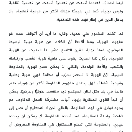
ليسا انتماءًا، فعندما أتحدث عن تعددية أتحدث عن تعددية ثقافية
وليس دينية، كما في بلجيكا فهناك أكثر من قومية ثقافية، ولا
يدخل الدين في إطار فهم هذه التعددية.
ثم تكلم الدكتور علي حمية، وقال: ما أريد أن أتوقف عنده هو
مفهوم الهوية، وهنا ألاحظ أنّ الكلام عن هوية دينية تبسيط
للموضوع، فمنذ نهاية القرن التاسع عشر بدأ الحديث عن الهوية
القومية، وكان هذا الحديث يقوم على خلفية هوية الشعب وارتباطه
بالشعب والأمة الواحدة، بالتالي لا يمكن حصر الهوية بالمقاومة
الدينية، لأنّ الهوية لا تنحصر بحزب أو منظمة فهي هوية وطنية
وقومية شاملة، فهل يحتمل مفهوم المقاومة أكثر من هوية، نعم
خاصة في بلد مثل لبنان المجتمع فيه منقسم طوليًّا وعرضيًا، يمكن
أن تبدأ القوى المتقاربة بإيجاد آليات مشتركة للعمل المقاوم، مع
وجود فوارق في فهم المقاومة، بالتالي نحن لا نستطيع أن نصل إلى
ضابطة واحدة للمقاومة، فما أحدده للمقاومة لا يمكن أن يحدده
غيري. والمقاومة التي تصنع المستقبل هي المقاومة المفروض أن