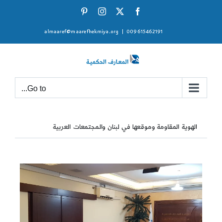
Ski
Pinterest
Instagram
Facebook
X
t
almaaref@maarefhekmiya.org
|
009615462191
conten
Go to...
الهوية المقاومة وموقعها في لبنان والمجتمعات العربية