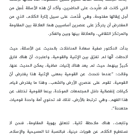
التي كانت قد طُرِحت على الحاضرين، وأكد أنّ هذه الأسئلة عُمِل من
أجل إبقائها مفتوحة، وهي قُدّمت على سبيل إثارة الكلام، الذي من
المفترض أن يتركّز على عنصرين أساسيين هما: العلاقة بين المقاومة
والمرتكز الثقافي، والعلاقة بينها وبين والفكر.
بدأت الدكتور صفية سعادة المداخلات بالحديث عن الأسئلة، حيث
لاحظت أنّها لم تفرّق بين الإثنية والقومية، واعتبرت أنّ هناك فارق
كبيرٌ بينهما، حيث لم يعد هناك إثنيات صافية، يمكن الحديث عنها،
وقالت: “عندما نتحدث عن القومية بمعنى الإثنية هذا يفترض أنّ
القومية، تقوم على عنصري الأرض والشعب، وهذا ما يفترض قيام
كيانات إنفصالية داخل المجتمعات الموحّدة، بينما القومية تختلف عن
هذا الفهم، وهي ترتبط بالأرض، لذلك قد تحتوي أمة واحدة قوميات
متعددة”.
وتابعت، هناك ملاحظة ثانية، تتعلق بهوية المقاومة، فنحن لا
نستطيع الكلام عن هويات دينية، فبالنسبة لنا المسيحية والإسلام