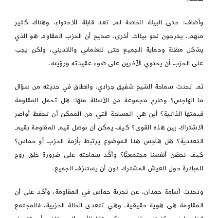
وأضاف: حتى البيئة الخاصة لم تعد قابلة للاحتواء، وهناك كثير
منهم، يخرجون نحو بيئات أخرى، صحيح أن الحزب المقاوم هو الذي
يشكل مظلة وحماية للجميع حتى للعلماني واللاديني، ولكن يجب
على الحزب أن يحتوي الآخرين على ضوء عقيدته ورؤيته.
ثم تحدث سماحة الشيخ شفيق جرادي، وانطلق في حديثه من سؤال
ما الهاجس؟ وطرح مجموعة من الأسئلة منها: هل تحمل المقاومة
قيمتها الذاتية؟ أين هي المساحة التي من الممكن أن تحفظ أواصر
الاشتراك بين هذه القوى؟ كيف يمكن أن نوصل قيم المقاومة بقيم
التعددية؟ هل هاجس هذا الموضوع يرتبط بأزمة الحزب أو حماس؟
كيف نحصّن أنفسنا مجتمعيًّا؟ وأكّد سماحته على ضرورة خلق روح
للمبادرة حول العيش المشترك دون أن يستنزف الجميع.
وتحدث أسامة حمدان، عن تجربة حماس في المقاومة، وأكد على أن
المقاومة هي هوية حقيقية، وهي تتعدى الحالة الحزبية، فالمجتمع