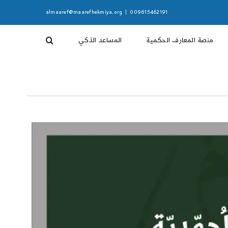
almaaref@maarefhekmiya.org
|
009615462191
منصة المعارف الحكمية
المساعد الذكي