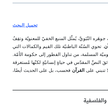
تحميل البحث
َره النّبَويَّ، يُمثِّل المنبع الخفيّ للمعنويّة وتقِفُ
ن
. تحوي السُنّة الباطنيّة تلك القيم والكمالات التي
يوميّة المسلمة، من تناول الفطور إلى حكومة الأمّة.
 النصِّ المقدّس في حياةٍ إنسانيّةٍ لكنّها مُستغرقة
لا تنبني على
القرآن
فحسب، بل على الحديث أيضًا،
 والفلسفية