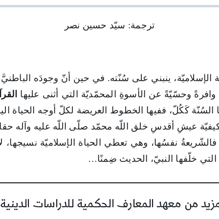
ترجمة: سيّد حسين نصر
لإسلاميّة، ينبني على سُنّته. في حين أنّ وجودَه الباطنيَّ، جوه
ً وافرةً وحسّيّةً عن الأسوةِ المحمّديّة التي أثنى عليها
القرآ
السُنّة كَكُلّ، ففيها الخطوط العريضة لكلّ أوجه الحياة ال
يّة عيشِ أقدسِ خلق اللّه محمّد صلّى اللّه عليه وآله حقائقَ
. فالشّريعةُ نفسُها، وهي تعطي الحياة الإسلاميّة نسيجها، 
 التي خلّفها النبيّ، الحديث ضِمنًا…
يد من معهد المعارف الحكمية للدراسات الدينية