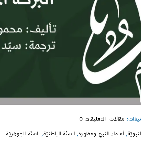
on
نيفات:
مقالات
التعليقات 0
الْبَرَكةُ
المُحَمَّدِيّة
لنبويّة
,
أسماء النبيّ ومظهره
,
السنّة الباطنيّة
,
السنّة الجوهريّة