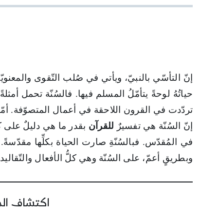
إنّ التأسّي بالنبيّ، ويأتي في صُلب التّقوى والمعنويّة ا
حياتُهُ لوحةً يتأمّلُ المسلم فيها. فالسُنّة تحمل أمثلة
تردّدت في القرون اللاحقة في أعمال المتصوّفة. أمّا 
إنّ السُنّة هي تفسيرٌ
للقرآن
بقدر ما هي دليلٌ على كيف
في المُقدّس. فبالسُنّةِ صارت الحياة بكلِّها مقدّسةً
وبطريقٍ أعمّ، على السُنّة وهي كلُّ الأفعال والتّقاليد
اكتشاف المز