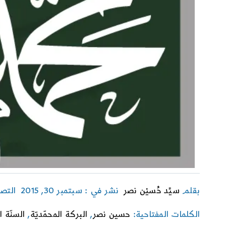
بقلم
سيِّد حُسيْن نصر
نشر في : سبتمبر 30, 2015
التص
الكلمات المفتاحية:
حسين نصر
,
البركة المحمّديّة
,
السنّة ا