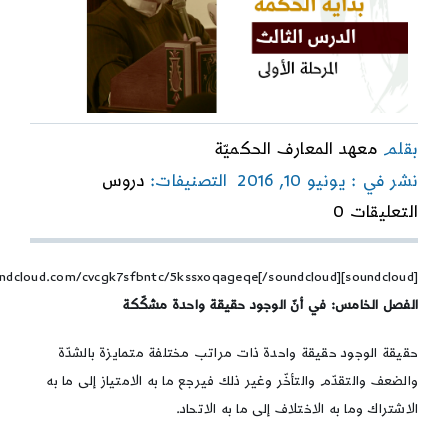
بقلم
معهد المعارف الحكميّة
نشر في : يونيو 10, 2016
التصنيفات:
دروس
on
التعليقات 0
بداية
الحكمة-
الدرس
[soundcloud]https://soundcloud.com/cvcgk7sfbntc/5kssxoqageqe[/soundcloud]
الثالث
الفصل الخامس: في أنّ الوجود حقيقة واحدة مشكّكة
حقيقة الوجود حقيقة واحدة ذات مراتب مختلفة متمايزة بالشدّة
والضعف والتقدّم والتأخّر وغير ذلك فيرجع ما به الامتياز إلى ما به
الاشتراك وما به الاختلاف إلى ما به الاتحاد.