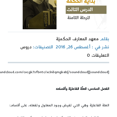
بقلم
معهد المعارف الحكميّة
نشر في : أغسطس 26, 2016
التصنيفات:
دروس
on
التعليقات 0
بداية
الحكمة-
المرحلة
[soundcloud]https://soundcloud.com/cvcgk7sfbntc/xclnilqmgkeb[/soundcloud]
الثامنة-
الدرس
الثالث
الفصل السادس: العلّة الفاعليّة وأقسامه
العلة الفاعليّة وهي التي تفيض وجود المعلول وتفعله، على أقسام: