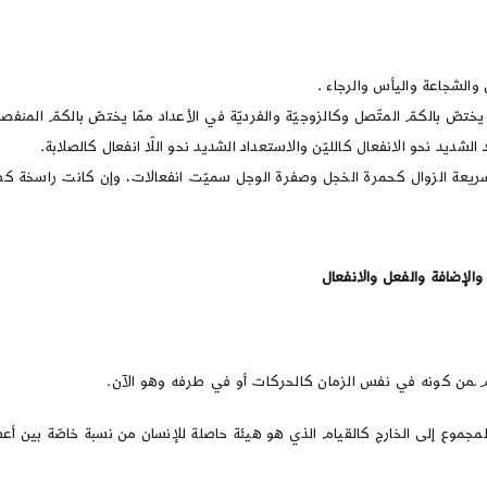
ن والشجاعة واليأس والرجاء .
 يختصّ بالكمّ المتّصل وكالزوجيّة والفرديّة في الأعداد ممّا يختصّ بالكمّ المنفص
 الشديد نحو الانفعال كالليّن والاستعداد الشديد نحو اللّا انفعال كالصلابة.
يعة الزوال كحمرة الخجل وصفرة الوجل سميّت انفعالات، وإن كانت راسخة كص
الإضافة والفعل والانفعال
عم ّمن كونه في نفس الزمان كالحركات أو في طرفه وهو الآن.
مجموع إلى الخارج كالقيام الذي هو هيئة حاصلة للإنسان من نسبة خاصّة بين أع