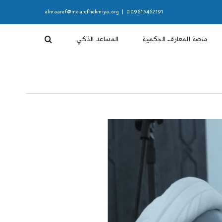
almaaref@maarefhekmiya.org
|
009615462191
منصة المعارف الحكمية
المساعد الذكي