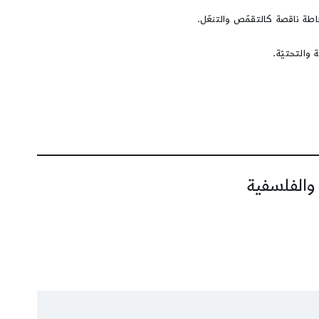
طة ناقصة كالتقمّص والتنعّل.
 والتحتيّة.
 والفلسفية