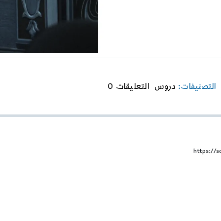
on
التصنيفات:
دروس
التعليقات 0
بداية
الحكمة-
المرحلة
السادسة-
الدرس
السادس