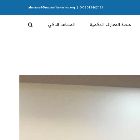
almaaref@maarefhekmiya.org
|
009615462191
منصة المعارف الحكمية
المساعد الذكي