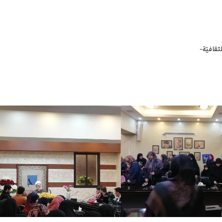
الإمام
الخامنئي
قافيّة-