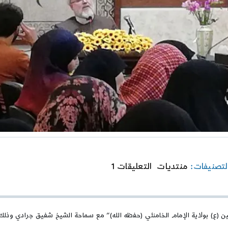
on
لتصنيفات:
منتديات
التعليقات 1
تجديد
العهد
لأمير
المؤمنين
(ع)
بولاية