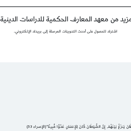
يد من معهد المعارف الحكمية للدراسات الدينية
اشترك للحصول على أحدث التدوينات المرسلة إلى بريدك الإلكتروني.
َنزَغُ بَيْنَهُمْ إِنَّ الشَّيْطَانَ كَانَ لِلإِنسَانِ عَدُوًّا مُّبِينًا”(الإسراء 53)