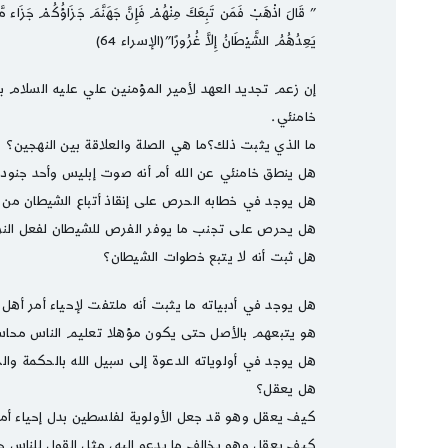
” قَالَ اذْهَبْ فَمَن تَبِعَكَ مِنْهُمْ فَإِنَّ جَهَنَّمَ جَزَاؤُكُمْ جَزَاء مّ
يَعِدُهُمُ الشَّيْطَانُ إِلاَّ غُرُورًا”(الإسراء 64)
إن زعم تجديد العهد لأمير المؤمنين علي عليه السلام بول
خامنئي.
ما الذي يثبت ذلك؟ما هي الصلة والعلاقة بين النهجين؟
هل ينطق خامنئي عن الله أم أنه صوت إبليس وأحد جنود
هل يوجد في خطابه الحرص على إنقاذ أتباع الشيطان من س
هل يحرص على تجنب ما يوفر الفرص للشيطان لفعل النز
هل ثبت أنه لا يتبع خطوات الشيطان؟
هل يوجد في أدبياته ما يثبت أنه ملتفت لإحياء أمر أه
هو يتبعهم بالأصل حتى يكون مؤهلا تعليم الناس محا
هل يوجد في أولوياته الدعوة إلى سبيل الله بالحكمة وا
هل يعقل؟
كيف يعقل وهو قد جعل الأولوية لفلسطين بدل إحياء أمر 
كيف يعقل وهو يخالف ما يدعو إليه، مثل القول للناس ح