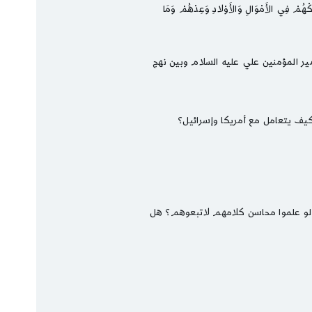
ِكْهُمْ فِي الأَمْوَالِ وَالأَوْلادِ وَعِدْهُمْ وَمَا
مير المؤمنين علي عليه السلام وبين نهج
يف يتعامل مع أمريكا وإسرائيل؟
ن لو علموا محاسن كلامهم لاتبعوهم؟ هل