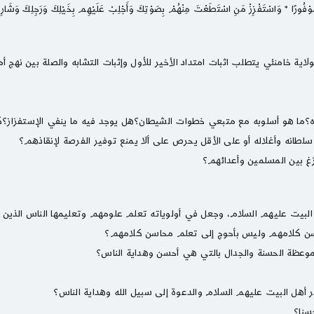
َوْفُورًا * وَاسْتَفْزِزْ مَنِ اسْتَطَعْتَ مِنْهُمْ بِصَوْتِكَ وَأَجْلِبْ عَلَيْهِم بِخَيْلِكَ وَرَجِلِكَ وَشَار
اية خامنئي يتطلب اثبات امتداد الأخير للأول وإثبات التشابه والصلة بين نهج أ
ه؟ما هو أسلوبه مع متبعي خطوات الشيطان؟هل يوجد فيه ما ينفي الإستفزاز؟ك
لطانه وأغلاله أو على الأقل يحرص على ألا يمنع توفير الفرصة لإنقاذهم؟
غ بين المسلمين وأعدائهم؟
ل البيت عليهم السلام، وجعل في أولوياته تعلم علومهم وتعليمها الناس الذي
سن كلامهم وليس بأحوج إلى تعلم محاسن كلامهم؟
لموعظة الحسنة والجدال بالتي هي أحسن وهداية الناس؟
أهل البيت عليهم السلام والدعوة إلى سبيل الله وهداية الناس؟
سنا؟