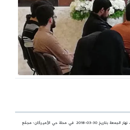
أقام منتدى قارئ للشباب لقاء تحت عنوان ” تجديد العهد لأمير المؤمنين (ع) بولاية الإمام الخامنئي (حفظه الله)” مع سماحة الشيخ شفيق جرادي وذلك نهار الجمعة بتاريخ 30-03-2018 في محلة حي الأميركان- مجمّع