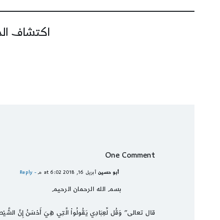
اكتشاف المز
One Comment
أبو حسين
أبريل 16, 2018 at 6:02 م
- Reply
بسم الله الرحمان الرحيم
قال تعالى” وَقُل لِّعِبَادِي يَقُولُواْ الَّتِي هِيَ أَحْسَنُ إِنَّ الشَّيْطَانَ ي