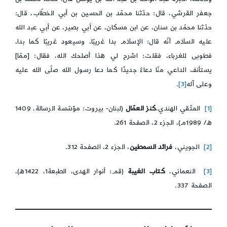
جعفر القرشي، قال: حدّثنا محمّد بن الحسين بن أبي الخطّاب، قال:
حدّثنا محمّد بن سنان، عن ابن مسكان، عن أبي بصير، عن أبي عبد الله
عليه السلام أنّه قال: الإسلام بدا غريبًا، وسيعود غريبًا كما بدا،
فطوبى للغرباء، فقلت: اشرح لي هذا أصلحك الله، فقال: [ممّا]
يستأنف الداعي منّا دعاءً جديدًا كما دعا رسول الله صلّى الله عليه
وعلى آله
[3]
.
[1]
المتّقي الهندي،
كنز العمّال
(لبنان- بيروت: مؤسّسة الرسالة، 1409
ه/ 1989م)، الجزء 2، الصفحة 261.
[2]
الجويني،
فرائد السمطين
، الجزء 2، الصفحة 312.
[3]
النعماني،
كتاب الغيبة
(قم: أنوار الهدى، الطبعة1، 1422ه)،
الصفحة 337.