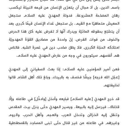
باسم الدين. بل لا مجال أن يتعرّى الإنسان من قيمه النبيلة ليكسب
رهان المصلحة المشروعة. فدولة المهديّ عليه السلام ستجعل
المعيش متماهيًا مع القيم. بل ستجعل غداء الإنسان قيمًا كبرى بعد
أن يتشبّع بحقوقه المادّيّة ويدرك أنّها لا تفرض عليه كلّ هذا الحرص
والخوف من فوات الفرص. إنّ واحدة من مصاديق القوّة المهدويّة
امتلاكه الحجّة الكبرى. فلا يظلّ صاحب دين في غمرة الشبه. فالناس
هم أنفسهم سيثورون في وجه من عارض المهديّ عليه السلام.
فعن أمير المؤمنين عليه السلام: إذا بعث السفيانيّ إلى المهديّ
[عجّل الله فرجه] جيشًا فخسف به بالبيداء، وبلغ ذلك أهل الشام قالوا
لخليفتهم
قد خرج المهديّ [عليه السلام] فبايعه وأدخل [وادخُل] في طاعته وإلّا
قتلناك، فيرسل إليه بالبيعة. ويسير المهديّ حتّى ينزل بيت المقدس
وتنقل إليه الخزائن وتدخل العرب والعجم وأهل الحرب والروم
وغيرهم في طاعته من غير قتال حتّى تبنى المساجد بالقسطنطية