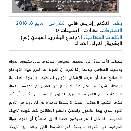
بقلم
الدكتور إدريس هاني
نشر في : مايو 8, 2018
on
التصنيفات:
مقالات
التعليقات 0
دولة
الكلمات المفتاحية:
الاجتماع البشري
,
المهديّ (عج)
,
الموعود
البشريّة
,
الدولة
,
العدالة
هل
هي
دولة
يتطلّب الأمر عودًا إلى المعجم السياسيّ للوقوف على مفهوم الدولة
أم
بمدلوله المعاصر. وحتمًا، إنّنا ندرك أنّ الدولة لم تبرح حياة الاجتماع
قومة؟
الإنسانيّ منذ أن عرف الأشكال الأولى للتنظيم والإدارة العقلانيّة
لجماعة بشريّة ما. لكنّ هذا لا يمنع من القول إنّ مفهوم الدولة
الحديثة برسم التعريف الويبريّ الشهير لا يغدو أن يكون إلّا كما
ذكرنا، التدبير العقلانيّ، حيث لا يسعنا تمييزه عن أيّ دولة في تاريخ
النوع سوى بهذا الشمول والعمق والنضج العقلانيّ كما شهده تاريخنا
الحديث. لذا كان الأمر سيكون صعبًا لا بل متعذّرًا أن تقوم دولة
الموعود في شروط تاريخيّة غير الشروط التي ينعم بها تاريخنا