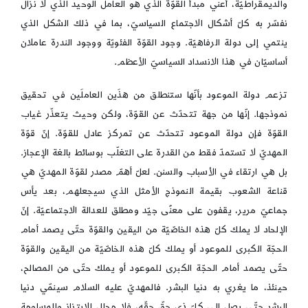
والديمقراطيّة، أعني مبدأ القوّة الذي هو العامل الوحيد الذي لا نزال
نفسّر به كلّ أشكال الاجتماع السياسيّ، بما في ذلك الشكل الذي
ينتمي إلى دولة الرفاهيّة. وجود القوّة الفئويّة ووجود الندرة عاملان
أساسيّان في هذا الانسداد السياسيّ الأعظم.
تزعم دولة الموعود بأنّها ستنطلق من هذَين العاملَين في تحقيق
نموذجها. إنّها من جهة تتحدّث عن القوّة، ولكن وحيث يتعذّر غياب
القوّة فإن دولة الموعود تتحدّث عن تمركز عادل للقوّة. إنّ قوّة
المهديّ لا تستمدّ فقط من القدرة على التغلّب بوسائط بالغة الإعجاز.
بل هي ارتقاء في الأسباب والسنن. لعلّ أهمّ مصدر لقوّة المهديّ هي
قناعة الشعوب بقيمة النموذج الأمثل الذي سيجعلهم، بعد يأس
جماعيّ مرير، يقفون على معنًى جيّد ومطلق للعدالة الاجتماعيّة. إنّ
الإلحاد لا يملك كلّ هذه الخاصّيّة من اليقين والقوّة حتّى يصمد أمام
الحجّة الكبرى للموعود أو يملك كلّ هذه الخاصّيّة من اليقين والقوّة
حتّى يصمد أمام الحجّة الكبرى للموعود أو يملك حتّى من المصالح،
حينئذ، ما يغري به دنيا البشر. فالمهديّ عليه السلام سينمّي دنيا
البشر حتّى يصل إلى كلّ ذي حقّ حقّه، فلا مجال للابتزاز والمساومة