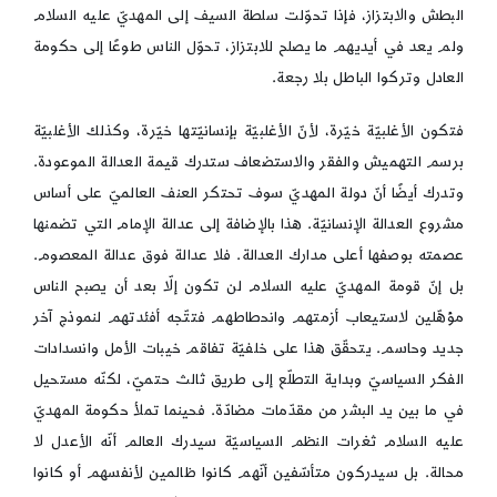
البطش والابتزاز، فإذا تحوّلت سلطة السيف إلى المهديّ عليه السلام
ولم يعد في أيديهم ما يصلح للابتزاز، تحوّل الناس طوعًا إلى حكومة
العادل وتركوا الباطل بلا رجعة.
فتكون الأغلبيّة خيّرة، لأنّ الأغلبيّة بإنسانيّتها خيّرة، وكذلك الأغلبيّة
برسم التهميش والفقر والاستضعاف ستدرك قيمة العدالة الموعودة.
وتدرك أيضًا أنّ دولة المهديّ سوف تحتكر العنف العالميّ على أساس
مشروع العدالة الإنسانيّة. هذا بالإضافة إلى عدالة الإمام التي تضمنها
عصمته بوصفها أعلى مدارك العدالة. فلا عدالة فوق عدالة المعصوم.
بل إنّ قومة المهديّ عليه السلام لن تكون إلّا بعد أن يصبح الناس
مؤهّلين لاستيعاب أزمتهم وانحطاطهم فتتّجه أفئدتهم لنموذج آخر
جديد وحاسم. يتحقّق هذا على خلفيّة تفاقم خيبات الأمل وانسدادات
الفكر السياسيّ وبداية التطلّع إلى طريق ثالث حتميّ، لكنّه مستحيل
في ما بين يد البشر من مقدّمات مضادّة. فحينما تملأ حكومة المهديّ
عليه السلام ثغرات النظم السياسيّة سيدرك العالم أنّه الأعدل لا
محالة. بل سيدركون متأسّفين أنّهم كانوا ظالمين لأنفسهم أو كانوا