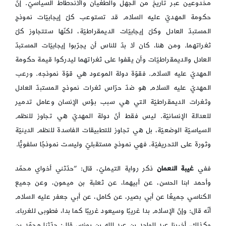
مخدوعين عبر تاريخ من الجهل والطغيان والانحطاط السياسيّ. إنّ
حكومة المهديّ عليه السلام قد تستوعب كلّ إيجابيّات نموذج
المستبدّ العادل وكلّ إيجابيّات الديمقراطيّة، لكنّها ستتجاوز كلّ
ثغراتهما. ومن هنا، كان لا بدّ للناس أن يجرّبوا إيجابيّات المستبدّ
العادل والديمقراطيّات وأن يقفوا على ثغراتهما ليدركوا قيمة حكومة
المهديّ عليه السلام. فقوّة دولة الموعود هي قوّة نموذجه. ورعب
المهديّ عليه السلام هو ضدّ حرّاس ثغرات نموذج المستبدّ العادل
وثغرات الديمقراطيّة التي هي سبب بؤس الإنسان وعامل تدمير
للعدالة الإنسانيّة. ليس فقط أنّ دولة المهديّ هي تجاوز للنظم
السياسيّة الوضعيّة، بل هي تجاوز للتطبيقات الفاسدة للنظم الدينيّة
وثورة على التحريفيّة. فهي نموذج مستقبليّ وليست نموذجًا سلفويًّا.
ففي
غيبة النعمان
ذكر رواية التيمليّ، قال: “حدّثني أخواي محمّد
وأحمد ابنا الحسن، عن أبيهما، عن ثعلبة بن ميمون، وعن جميع
الكناسي جميعًا عن أبي بصير، عن كامل، عن أبي جعفر عليه السلام
أنّه قال: وإنّ الإسلام بدا غريبًا وسيعود غريبًا كما بدا، فطوبى للغرباء.
وكذلك، أخبرنا عبد الواحد بن عبد الله بن يونس قال: حدّثنا محمّد بن