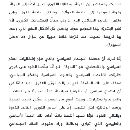
الحديث والمعاصر. إنّ الدولة، بمعناها اللغويّ، تحيل أيضًا إلى الجولة.
ودولة الموعود هي خاتمة الجولات، وبالتالي خاتمة الدول. وهي
منتهى التدبير العقلانيّ الذي لا يدع مجالًا للاحتمالات الكبرى، لأنّ
نضج البشريّة بهذا النموذج سوف يتعدّى كلّ أشكال النضج التي وسم
بها تاريخنا الحديث منذ قرّرها كانط مجيبًا عن سؤال (ما معنى
التنوير؟).
إنّنا ندرك أنّ معضلة الاجتماع السياسيّ والذي فجّر إشكاليّات الفكر
السياسيّ والاقتصاديّ، هو “الندوة”. فلو أنّنا سلّطنا الضوء على كبرى
نظريّات الاقتصاد السياسيّ والعلوم السياسيّة والفكر السياسيّ،
سنقف على تلك الحقيقة التي لا زالت تؤرّق العقول: لدينا دائمًا في
أيّ اجتماع سياسيّ أو جغرافيا سياسيّة عددًا محدودًا من المناصب
والموارد والامتيازات. وحيث أصبح من الصعوبة بمكان تأمين الحقوق
برسم الرفاهيّة لكلّ الشعب، إلّا على أساس التوزيع الظالم للثروة
وبالتالي النفوذ، فإنّنا سنجد أنفسنا دائمًا أمام ذلك المبدأ الأساسيّ
والطبيعيّ الذي توارى بمخاتلة وراء مفهوم العقد الاجتماعيّ