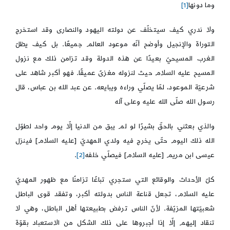
وما دونها
[1]
ولا ندري كيف سيتخلّف عن دولته اليهود والنصارى وقد استخرج
التوراة والإنجيل وأوضح أنّه موعود العالم جميعًا. بل كيف يظلّ
الغرب المسيحيّ بعيدًا عن هذه الدولة وقد تزامن ذلك مع نزول
المسيح عليه السلام حيث لنزوله مغزىً عميقًا. فهو أكبر شاهد على
شرعيّة الموعود، لمّا يصلّي وراءه ويبايعه. عن عبد الله بن عباس، قال
رسول الله صلّى الله عليه وعلى آله
والذي بعثني بالحقّ بشيرًا لو لم يبق من الدنيا إلّا يوم واحد لطوّل
الله ذلك اليوم حتّى يخرج فيه ولدي المهديّ [عليه السلام] فينزل
عيسى ابن مريم [عليه السلام] فيصلّي خلفه
[2]
.
كلّ الأحداث والوقائع التي ستجري تباعًا تزامنًا مع ظهور المهديّ
عليه السلام، تجعل قناعة الناس بدولته أكبر، وتفقد قوى الباطل
شعبيّتها المزيّفة. لأنّ الناس ترفض بطبيعتها أهل الباطل، وهي لا
تنقاد إليهم إلّا إذا أجبروها على ذلك الشكل من الاستعباد بقوّة