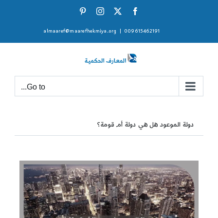
Ski
Pinterest
Instagram
Facebook
X
t
almaaref@maarefhekmiya.org
|
009615462191
conten
Go to...
دولة الموعود هل هي دولة أم قومة؟