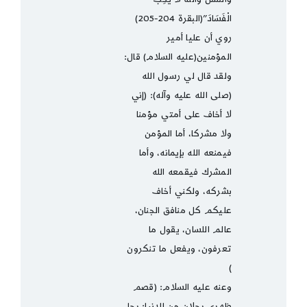
الْفَسَادَ”(البقرة 204-205)
روي أن عليا أمير
المؤمنين(عليه السلام) قال:
ولقد قال لي رسول الله
(صلى الله عليه وآله): (إني
لا أخاف على أمتي مؤمنا
ولا مشركا، أما المؤمن
فيمنعه الله بإيمانه، وأما
المشرك فيقمعه الله
بشركه، ولكني أخاف
عليكم كل منافق الجنان،
عالم اللسان، يقول ما
تعرفون، ويفعل ما تنكرون
)
وعنه عليه السلام: (قصم
ظهري رجلان من الدنيا: رجل