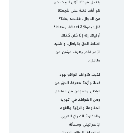
ينتحل مودتنا أهل البيت من
هو أشد فتنة على شيعتنا
من الدجال، فقلت: بماذا؟
قال: بموالاة أعدائنا، ومعاداة
أوليائنا إنه إذا كان كذلك
اختلط الحق بالباطل، واشتبه
الامر فلم يعرف مؤمن من
منافق).
تثبت شواهد الواقع جود
فتنة وأزمة معرفة الحق من
الباطل والمؤمن من المنافق،
ومن الشواهد في تجربة
المقاومة والرؤية والفهم
والمقاربة للصراع العربي
الإسرائيلي ومسألة
استهداف النظام الإيراني