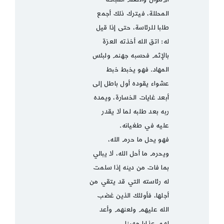
المحللة، فيترك ذلك أجمع
طلبا للرئاسة، حتى إذا قيل
له: اتق الله أخذته العزة
بالإثم فحسبه جهنم ولبئس
المهاد. فهو يخبط خبط
عشواء يقوده أول باطل إلى
أبعد غايات الخسارة، ويمده
ربه بعد طلبه لما لا يقدر
عليه في طغيانه.
فهو يحل ما حرم الله،
ويحرم ما أحل الله، لا يبالي
بما فات من دينه إذا سلمت
له رئاسته التي قد يتقي من
أجلها، فأولئك الذين غضب
الله عليهم ولعنهم وأعد
لهم عذابا مهينا .