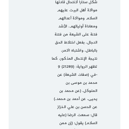
شكل ستارا لانتحال قادتها
موالاة أهل البيت عليهم
السلام وموالاة أعدائهم
ومعاداة أوليائهم، الأشد
فتنة على الشيعة من فتنة
الدجال، بفعل اختلاط الحق
بالباطل، واشتباه الامر،
نتيجة الإنتحال المذكور، كما
تظهر الرواية: (21289) 9
-في (صفات الشيعة) عن
محمد بن موسى بن
المتوكل، (عن محمد بن
يحيى، عن أحمد بن محمد،)
عن الحسن بن علي الخزاز
قال: سمعت الرضا (عليه
السلام) يقول: (إن ممن