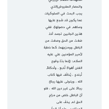
والحصار المفروض(الذي
يجب البحث في السلوكيات
عما يكون قد شجع عليها
وساهم في حصولها). ففي
هذين الجانبين تجسد أخذ
ضغث من الحق وصغث من
الباطل وومزجهما، كما خطبة
لأمير المؤمنين علي عليه
السلام: (إنما بدْءُ وقوع
الفتن أهواءٌ تُتبع ، وأحكامٌ
تُبتدع ، يُخالَف فيها كتاب
الله ، ويتولى عليها رجالٌ
رجالا على غير دين الله ، فلو
أنّ الباطل خلص من مزاج
الحق لم يخفَ على
المرتادين ، ولو أنّ الحقّ