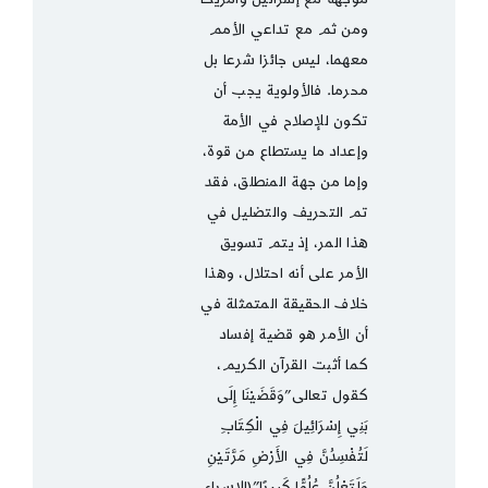
ومن ثم مع تداعي الأمم
معهما، ليس جائزا شرعا بل
محرما. فالأولوية يجب أن
تكون للإصلاح في الأمة
وإعداد ما يستطاع من قوة،
وإما من جهة المنطلق، فقد
تم التحريف والتضليل في
هذا المر، إذ يتم تسويق
الأمر على أنه احتلال، وهذا
خلاف الحقيقة المتمثلة في
أن الأمر هو قضية إفساد
كما أثبت القرآن الكريم،
كقول تعالى”وَقَضَيْنَا إِلَى
بَنِي إِسْرَائِيلَ فِي الْكِتَابِ
لَتُفْسِدُنَّ فِي الأَرْضِ مَرَّتَيْنِ
وَلَتَعْلُنَّ عُلُوًّا كَبِيرًا”(الإسراء