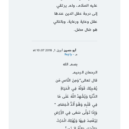
عليه السلام، ولم يرتقي
إلى درجة عقل الدين عندها
عقل وعاية ورعاية، وبالتالي
هو ضال مضل.
أبو حسين
أبريل 1, 2018 at 10:07
م
- Reply
بسم الله
الرحمان الرحيم
قال تعالى”وَمِنَ النَّاسِ مَن
يُعْجِبُكَ قَوْلُهُ فِي الْحَيَاةِ
الدُّنْيَا وَيُشْهِدُ اللَّهَ عَلَى مَا
فِي قَلْبِهِ وَهُوَ أَلَدُّ الْخِصَامِ *
وَإِذَا تَوَلَّى سَعَى فِي الأَرْضِ
لِيُفْسِدَ فِيهَا وَيُهْلِكَ الْحَرْثَ
وَالنَّسْلَ وَاللَّهُ لاَ يُحِبُّ