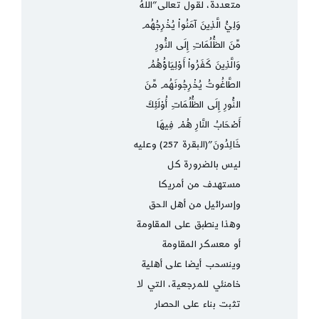
متعددة، لقول تعالى”اللَّهُ
وَلِيُّ الَّذِينَ آمَنُواْ يُخْرِجُهُم
مِّنَ الظُّلُمَاتِ إِلَى النُّورِ
وَالَّذِينَ كَفَرُواْ أَوْلِيَاؤُهُمُ
الطَّاغُوتُ يُخْرِجُونَهُم مِّنَ
النُّورِ إِلَى الظُّلُمَاتِ أُوْلَئِكَ
أَصْحَابُ النَّارِ هُمْ فِيهَا
خَالِدُونَ”(البقرة 257) وعليه
ليس بالضرورة كل
مستهدف من أمريكا
وإسرائيل من أهل الحق
وهذا ينطبق على المقاومة
أو معسكر المقاومة
وينسحب أيضا على أهلية
خامنئي للمرجعية، التي لا
تثبت بناء على الحصار