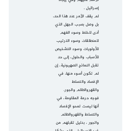
إسرائيل .
لم يقف الأمر عند هذا الحد،
بل وصل بسبب الجهل الذي
أدى للخلط وسوء الفهم
للمنطلقات وسوء الترتيب
للأولويات وسوء التشخيص
للأسباب والحلول، إلى حد
تقبل النماذج الصهيونية، إن
لم تكون أسوء منها، في
الإفساد والتسلط
والقهروالظلم والجور.
فوجه حرمة المقاومة، في
أنها ليست لمحو الإفساد
والتسلط والقهروالظلم
والجور ، بدليل تقبلهم من
غير الإسرائيلي الذي يشكل