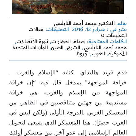
بقلم
الدكتور محمد أحمد النابلسي
نشر في : فبراير 12, 2016
التصنيفات:
مقالات
on
التعليقات 0
صدام
الكلمات المفتاحية:
صدام الحضارات
,
ثورة الاتّصالات
,
الحضارات
محمد أحمد النابلسي
,
الشرق
,
الصين
,
الولايات المتحدة
أيضًا
الأمركية
,
الغرب
,
أوروبّا
وأيضًا
الأطروحة
ليست
قدم فريد هاليداي لكتابه “الإسلام والغرب –
مجرد
خرافة المواجهة” بمدخل قال فيه: “إن خرافة
شائعة
المواجهة بين الإسلام والغرب، هي خرافة
مستديمة بين جهتين متناقضتين في الظاهر، من
المعسكر الغربي بالدرجة الأولى (ولكن ليس في
الغرب حصرًا). هذا المعسكر الذي يسعى لتحويل
العالم الإسلامي إلى عدو آخر. من معسكر أولئك