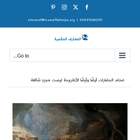
Ski
Pinterest
Instagram
Facebook
X
t
almaaref@maarefhekmiya.org
|
009615462191
conten
Go to...
صدام الحضارات أيضًا وأيضًا الأطروحة ليست مجرد شائعة