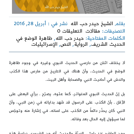
بقلم
الشيخ حيدر حب الله
نشر في : أبريل 28, 2016
on
التصنيفات:
مقالات
التعليقات 0
ظاهرة
الكلمات المفتاحية:
حيدر حب الله
,
ظاهرة الوضع في
الوضع
الحديث الشريف
,
الرواية
,
النص
,
الإسرائيليات
في
الحديث
الشريف
لا يختلف اثنان من دارسي الحديث النبوي وغيره في وجود ظاهرة
الوضع في الحديث، وأنّ هناك في التاريخ من مارس هذا الكذب
والدسّ في أحاديث النبي والصحابة وأهل البيت.
بل إنّ الحديث النبوي المتواتر، كما عدّوه، يصرّح ـ برأي البعض على
الأقلّ ـ بأنّ الكذب على الرسول قد شهد بداياته في زمن النبي، وأنّ
النبي كان يحذّر دائماً من الكذب على لسانه، في إشارة منه وتوجّس
لما سيؤول إليه الحال بعد وفاته.
ومن الواضح عند باحثي السنّة والحديث أنه من الضروري دراسة هذه