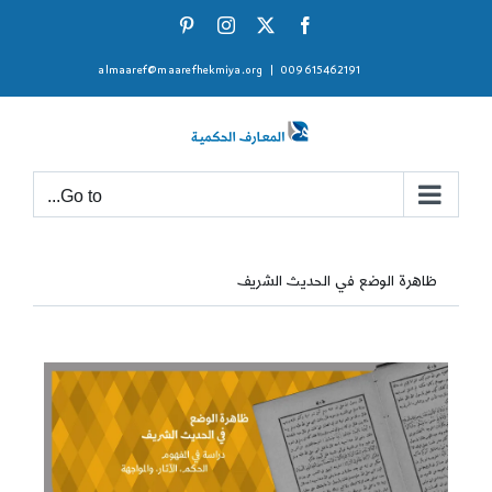
Ski
Pinterest
Instagram
Facebook
X
t
almaaref@maarefhekmiya.org
|
009615462191
conten
Go to...
ظاهرة الوضع في الحديث الشريف