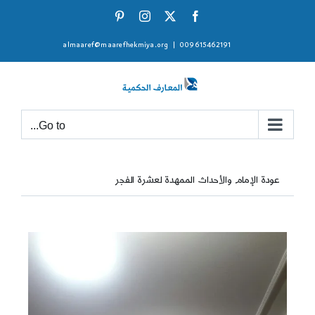
Ski
Pinterest
Instagram
Facebook
X
t
almaaref@maarefhekmiya.org
|
009615462191
conten
Go to...
عودة الإمام والأحداث الممهدة لعشرة الفجر