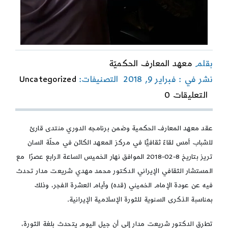
بقلم
معهد المعارف الحكميّة
نشر في : فبراير 9, 2018
التصنيفات:
Uncategorized
on
التعليقات 0
عودة
الإمام
والأحداث
عقد معهد المعارف الحكمية وضمن برنامجه الدوري منتدى قارئ
الممهدة
للشباب أمس لقاءً ثقافيًّا في مركز المعهد الكائن في محلّة السان
لعشرة
الفجر
تريز بتاريخ 8-02-2018 الموافق نهار الخميس الساعة الرابع عصرًا مع
المستشار الثقافي الإيراني الدكتور محمد مهدي شريعت مدار تحدث
فيه عن عودة الإمام الخميني (قده) وأيام العشرة الفجر، وذلك
بمناسبة الذكرى السنوية للثورة الإسلامية الإيرانية.
تطرق الدكتور شريعت مدار إلى أن جيل اليوم يتحدث بلغة الثورة،