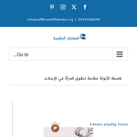
Ski
Pinterest
Instagram
Facebook
X
t
almaaref@maarefhekmiya.org
|
009615462191
conten
Go to...
فلسفة الأنوثة مقدّمة لحقوق المرأة في الإسلام
kansas payday loans