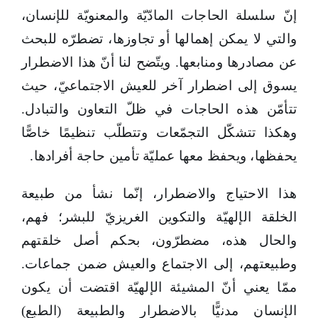
إنّ سلسلة الحاجات المادّيّة والمعنويّة للإنسان،
والتي لا يمكن إهمالها أو تجاوزها، تضطرّه للبحث
عن مصادرها ومنابعها. ويتّضح لنا أنّ هذا الاضطرار
يسوق إلى اضطرار آخر للعيش الاجتماعيّ، حيث
تتأمّن هذه الحاجات في ظلّ التعاون والتبادل.
وهكذا تتشكّل التجمّعات وتتطلّب تنظيمًا خاصًّا
يحفظها، ويحفظ معها عمليّة تأمين حاجة أفرادها.
هذا الاحتياج والاضطرار، إنّما نشأ من طبيعة
الخلقة الإلهيّة والتكوين الغريزيّ للبشر؛ فهم،
والحال هذه، مضطرّون، بحكم أصل خلقتهم
وطبيعتهم، إلى الاجتماع والعيش ضمن جماعات.
ممّا يعني أنّ المشيئة الإلهيّة اقتضت أن يكون
الإنسان مدنيًّا بالاضطرار والطبيعة (الطبع)