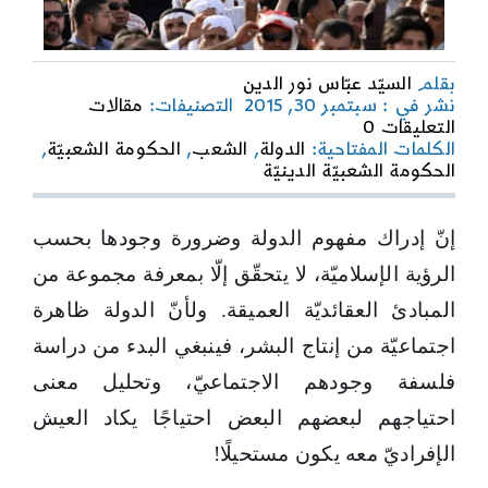
بقلم
السيّد عبّاس نور الدين
نشر في : سبتمبر 30, 2015
التصنيفات:
مقالات
on
التعليقات 0
فلسفة
الكلمات المفتاحية:
الدولة
,
الشعب
,
الحكومة الشعبيّة
,
الدولة
الحكومة الشعبيّة الدينيّة
في
الإسلام
إنّ إدراك مفهوم الدولة وضرورة وجودها بحسب
الرؤية الإسلاميّة، لا يتحقّق إلّا بمعرفة مجموعة من
المبادئ العقائديّة العميقة. ولأنّ الدولة ظاهرة
اجتماعيّة من إنتاج البشر، فينبغي البدء من دراسة
فلسفة وجودهم الاجتماعيّ، وتحليل معنى
احتياجهم لبعضهم البعض احتياجًا يكاد العيش
الإفراديّ معه يكون مستحيلًا!