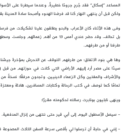
المساعد “إسكال” فقد جُرح جروحًا خطيرةً. وعندما سيطرنا على الأسوا
ولكن قبل أن ينتهي النهار كنا قد فرضنا الهدوء وأصبحنا سادة المدينة بقل
بل تحالف. وقد حضر عندي أمس 13 من أهم
طرفنا أو من طرفهم.
وها هي بنود الاتفاق: من طرفهم التوقف عن التحرش بمؤخرة جيشنا، وأ
سيدًا على مصر أرد إليهم الأراضي التي كانت في حوزتهم من قبل (يق
والأشراف والمفتين وكل الزعماء الدينيين. وتجدون مرفقًا: نسخةً من
تمامًا كما توصف في كتب الرحالة وكتابات المسافرين، هادئة ومعتزة 
وينهى نابليون بونابرت رسالته لحكومته مقررًا:
– سيصل الأسطول اليوم إلى أبي قير حتى ننتهى من إنزال المدفعية.
– إنني في حاجة أن ترسلوا لي بأقصى سرعة السفن الثلاث المصنوعة في