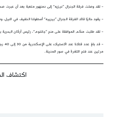
– لقد وصلت فرقة الجنرال “ديزيه” إلى دمنهور متعبة بعد أن عبرت صحراء قاحلة طولها 14 فرسخًا (حوالي 60 كيلومترًا)، وسوف تصل إليها فرقة الجنرال “رينييه” هذا الم
– يقود حاليًا قائد الفرقة الجنرال “بيرييه” أسطولنا الخفيف في النيل
– لقد طلبت منكم الموافقة على منح “جانتوم”، رئيس أركان البحرية بال
مرتين عند فتح الثغرة في سور المدينة.
اكتشاف المز