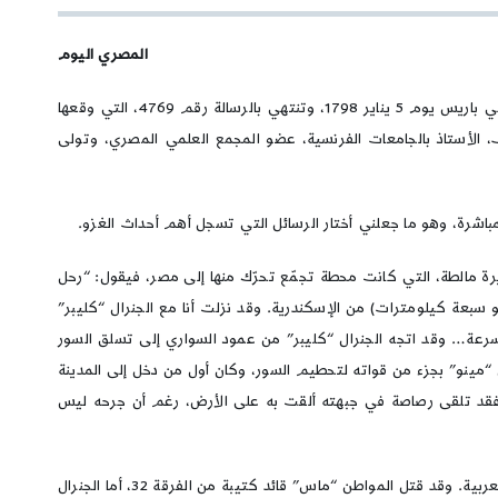
مصري اليوم
بدأت أوامر أو رسائل نابليون إلى مختلف القيادات وأركان الحملة التي قادها لغزو مصر بالرسالة التي تحمل رقم 2284، التي أصدرها من مقر قيادته في باريس يوم 5 يناير 1798، وتنتهي بالرسالة رقم 4769، التي وقعها
تور أحمد يوسف، الأستاذ بالجامعات الفرنسية، عضو المجمع العلمي المصري، وتولى
باشرة، وهو ما جعلني أختار الرسائل التي تسجل أهم أحداث الغزو.
 بعد أن غادر جزيرة مالطة، التي كانت محطة تجمّع تحرّك منها إلى مصر، فيقول: “رحل
نصف (نحو سبعة كيلومترات) من الإسكندرية. وقد نزلت أنا مع الجنرال “كليبر”
 تجاوزناهم بسرعة… وقد اتجه الجنرال “كليبر” من عمود السواري إلى تسلق السور
جنرال “مينو” بجزء من قواته لتحطيم السور، وكان أول من دخل إلى المدينة
تواجدًا أسفل السور، فقد تلقى رصاصة في جبهته ألقت به على الأرض، رغم أن جرحه ليس
أما جنود الكتيبة الرابعة، بقيادة الجنرال “مارمون”، فقد حطمت باب مدينة رشيد باستخدام البلط، وبعدها دخلت كل قوات الجنرال “بون” إلى المدينة العربية. وقد قتل المواطن “ماس” قائد كتيبة من الفرقة 32، أما الجنرال