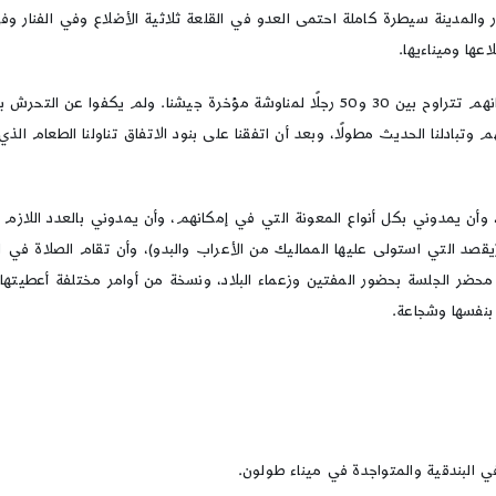
ر والمدينة سيطرة كاملة احتمى العدو في القلعة ثلاثية الأضلاع وفي الفنار 
اعها وميناءيها.
وفى هذه الأثناء كان الأعراب والبدو يطلقون علينا تشكيلات من فرسانهم تتراوح بين 30 و50
 زعمائهم وجلست وسطهم وتبادلنا الحديث مطولًا، وبعد أن اتفقنا على بنود الاتفاق تناولن
ن يمدوني بكل أنواع المعونة التي في إمكانهم، وأن يمدوني بالعدد اللازم من
صد التي استولى عليها المماليك من الأعراب والبدو)، وأن تقام الصلاة في ا
 محضر الجلسة بحضور المفتين وزعماء البلاد، ونسخة من أوامر مختلفة أعطيتها
بنفسها وشجاعة.
 البندقية والمتواجدة في ميناء طولون.