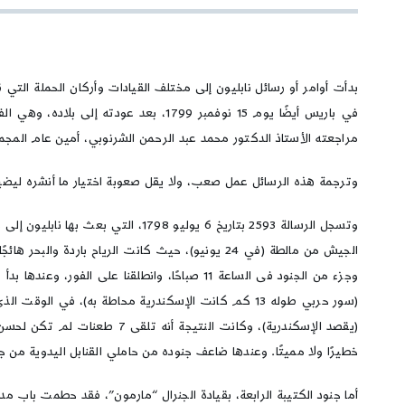
في باريس أيضًا يوم 15 نوفمبر 1799، 
مراجعته الأستاذ الدكتور محمد عبد الرحمن الشرنوبي، أمين عام المجم
وترجمة هذه الرسائل عمل صعب، ولا يقل صعوبة اختيار ما أنشره ليضيف 
وتسجل الرسالة 2593 بتاريخ 6 يولي
الجيش من مالطة (في 24 يونيو)، حيث كانت الرياح
وجزء من الجنود فى الساعة 11 صباحًا، وانطلق
(سور حربي طوله 13 كم كانت الإسكندرية محاطة به)، ف
(يقصد الإسكندرية)، وكانت ا
خطيرًا ولا مميتًا. وعندها ضاعف جنوده من حاملي القنابل اليدوية من ج