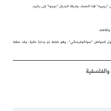
وثقافته.
لجرحى من 80 إلى 100 رجل، وأطلب منكم أيضًا منح رتبة قائد أسطول للمواطن “سولكوفيسكي”، وهو ضابط ذو جدارة عالية، وقد سقط
 والفلسفية