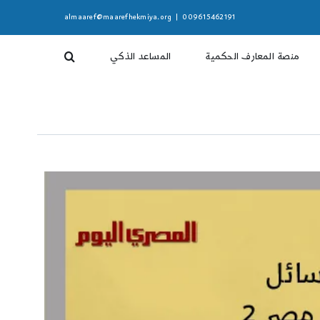
almaaref@maarefhekmiya.org
|
009615462191
منصة المعارف الحكمية
المساعد الذكي