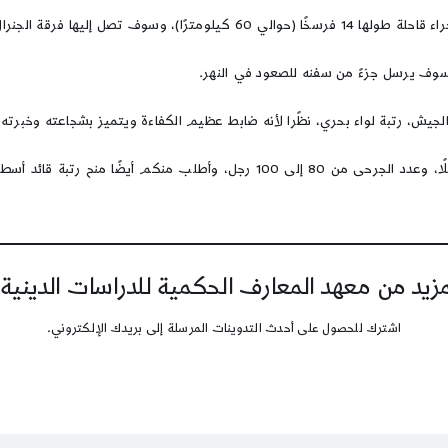
ساء، وفرقة الجنرال “دوجوا” إلى رشيد.
، وسوف يرسل جزءً من سفنه للصعود في النهر.
جيش، رتبة لواء بحري، نظًرا لأنه ضابط عظيم الكفاءة ويتميز بشجاعته وخبرته 
– قد بلغ عدد قتلانا عند الاستيلاء على الإسكندرية من 30 إلى 40 رجلًا، وعدد ا
يد من معهد المعارف الحكمية للدراسات الدينية
اشترك للحصول على أحدث التدوينات المرسلة إلى بريدك الإلكتروني.