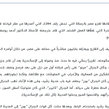
رسائل
نابليون
ال
فى
مصر
2
بعد عودته إلى بلاده، وهي الفترة التي غطّاها العمل الضخم الذي قام بترجمته الأستاذ الدك
ع.
إلى القارئ ويعرّفه بنابليون مباشرةً في حملته على مصر، من خلال أوامره الم
و 1798، التي بعث بها نابليون إلى حكومته، تقريرًا يحكي فيه ما حدث منذ وصوله إلى الإسكندرية
 باردة والبحر هائجًا، وكان الجنرال “مينو” على رأس فرقته أول من نزل على بعد فرسخ و
نا على الفور، وعندها بدأ تشكيل من المماليك والأعراب في المناوشات مع طلائعنا، ولكننا
ي الوقت الذى كان الجنرال “بون” يحطم فيه باب مدينة رشيد، وفى هذه الأثناء ذهب ال
لنتيجة أنه تلقى 7 طعنات لم تكن لحسن الحظ خطرة على حياته. أما الجنرال “كليبر”، الذي كان م
رأتهم واقتحموا السور ودخلوا المدينة (كل ذلك عن الإسكندرية).