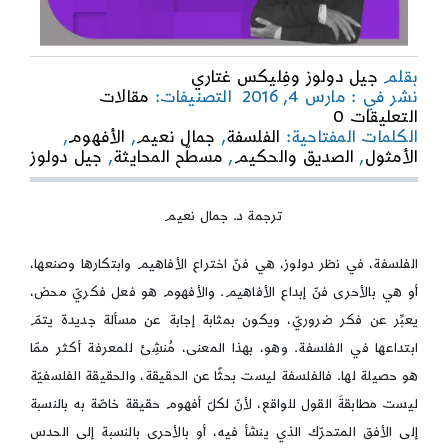
بقلم
جيل دولوز وفِليكس غتاري
نشر في : مارس 4, 2016
التصنيفات:
مقالات
on
التعليقات 0
ما
الكلمات المفتاحية:
الفلسفة
,
جمال نعيم
,
الأفهوم
,
الفلسفة؟
الأمثول
,
الصديق والحكيم
,
مسطّح المحايثة
,
جيل دولوز
ترجمة د. جمال نعيم
الفلسفة، في نظر دولوز، هي فنّ اختراع الأفاهيم وابتكارها وصنعها،
أو هي بالأحرى فنّ إبداع الأفاهيم. والأفهوم هو فعل فكريّ محض،
يعبِّر عن فكر ضروريّ، ويكون بمثابة إجابة عن مسألة جديدة يتمّ
ابتداعها في الفلسفة. وهو، بهذا المعنى، مُنشِئ للمعرفة أكثر ممّا
هو حصيلة لها. فالفلسفة ليست بحثًا عن الحقيقة، والحقيقة الفلسفيّة
ليست مطابقةَ القول للواقع، لأنّ لكلّ أفهوم حقيقة خاصّة به بالنسبة
إلى الأفق المتحرّك الذي ينشأ فيه، أو بالأحرى بالنسبة إلى الحدس