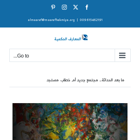
Ski
Pinterest
Instagram
Facebook
X
t
almaaref@maarefhekmiya.org
|
009615462191
conten
Go to...
ما بعد الحداثة.. مجتمع جديد أم خطاب مستجد