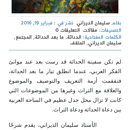
بقلم
سليمان الديراني
نشر في : فبراير 19, 2016
on
التصنيفات:
مقالات
التعليقات 0
ما
الكلمات المفتاحية:
الحداثة
,
ما بعد الحداثة
,
المجتمع
,
بعد
سليمان الديراني
,
المثقف
الحداثة..
مجتمع
جديد
لم تكن سفينة الحداثة قد رست بعد عند موانئ
أم
خطاب
الفكر العربي، عندما انطلق تيار ما بعد الحداثة،
مستجد
فتفقمت أزمة التعريف والتوصيف والموضوع
والعلاقة مع التراث وغيرها من الموضوعات التي
كانت لا تزال محل جدل عظيم في الساحة العربية
بين دعاة الحداثة ودعاة التراث.
الأستاذ سليمان الديراني، يقدم شرحًا