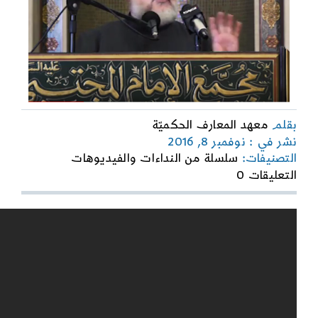
بقلم
معهد المعارف الحكميّة
نشر في : نوفمبر 8, 2016
التصنيفات:
سلسلة من النداءات والفيديوهات
on
التعليقات 0
متى
يتدخل
الله؟